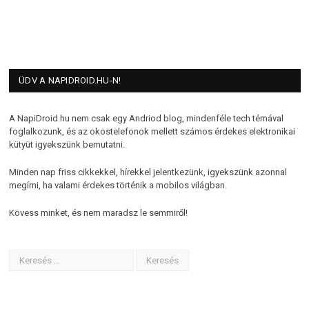
ÜDV A NAPIDROID.HU-N!
A NapiDroid.hu nem csak egy Andriod blog, mindenféle tech témával
foglalkozunk, és az okostelefonok mellett számos érdekes elektronikai
kütyüt igyekszünk bemutatni.
Minden nap friss cikkekkel, hírekkel jelentkezünk, igyekszünk azonnal
megírni, ha valami érdekes történik a mobilos világban.
Kövess minket, és nem maradsz le semmiről!