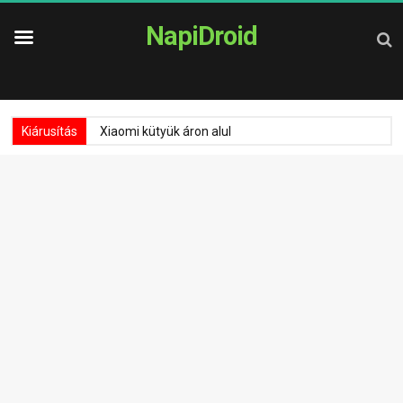
NapiDroid
Kiárusítás
Xiaomi kütyük áron alul