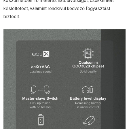
köszönhetően 10 méteres hatótávolságot, csökkentett
késleltetést, valamint rendkívül kedvező fogyasztást
biztosít.