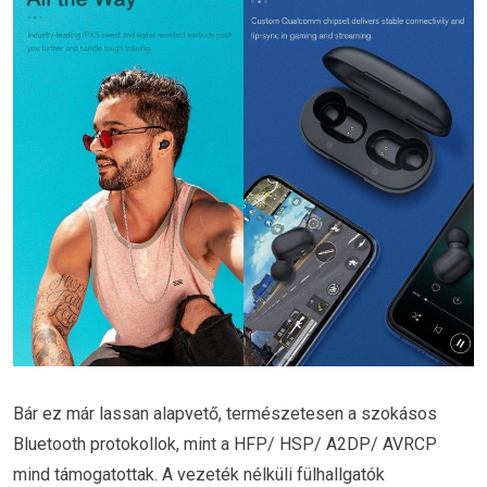
Bár ez már lassan alapvető, természetesen a szokásos
Bluetooth protokollok, mint a HFP/ HSP/ A2DP/ AVRCP
mind támogatottak. A vezeték nélküli fülhallgatók