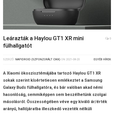
Leárazták a Haylou GT1 XR mini
0
fülhallgatót
SZERZŐ:
NAPIDROID (SZPONZORÁLT CIKK)
ON
2021-08-20
EGYÉB HÍREK
A Xiaomi ökoszisztémájába tartozó Haylou GT1 XR
sokak szerint kísértetiesen emlékeztet a Samsung
Galaxy Buds fülhallgatóra, és bár valóban akad némi
hasonlóság, semmiképpen sem beszélhetünk szolgai
másolásról. Összességében véve egy kiváló ár/érték
arányú, hallójáratba illeszkedő vezeték nélküli