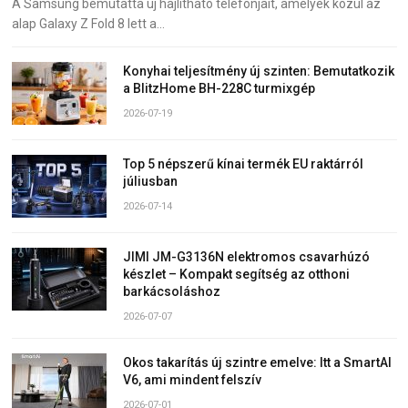
A Samsung bemutatta új hajlítható telefonjait, amelyek közül az
alap Galaxy Z Fold 8 lett a…
Konyhai teljesítmény új szinten: Bemutatkozik
a BlitzHome BH-228C turmixgép
2026-07-19
Top 5 népszerű kínai termék EU raktárról
júliusban
2026-07-14
JIMI JM-G3136N elektromos csavarhúzó
készlet – Kompakt segítség az otthoni
barkácsoláshoz
2026-07-07
Okos takarítás új szintre emelve: Itt a SmartAI
V6, ami mindent felszív
2026-07-01