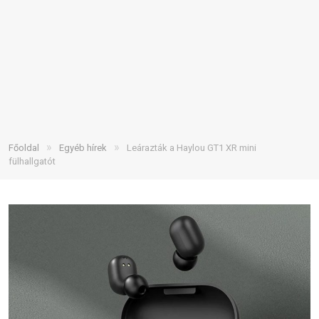
»
»
Főoldal
Egyéb hírek
Leárazták a Haylou GT1 XR mini
fülhallgatót