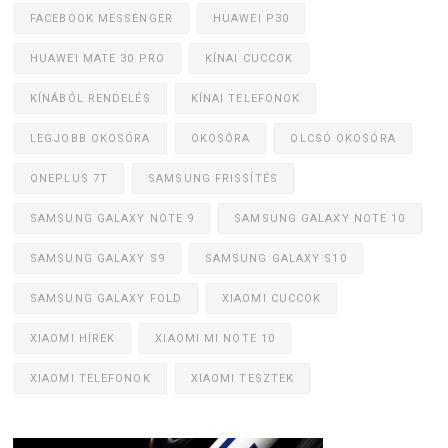
FACEBOOK MESSENGER
HUAWEI P30
HUAWEI MATE 30 PRO
KÍNAI CUCCOK
KÍNÁBÓL RENDELÉS
KÍNAI TELEFONOK
LEGJOBB OKOSÓRA
OKOSÓRA
OLCSÓ OKOSÓRA
ONEPLUS 7T
SAMSUNG FRISSÍTÉS
SAMSUNG GALAXY NOTE 9
SAMSUNG GALAXY NOTE 10
SAMSUNG GALAXY S9
SAMSUNG GALAXY S10
SAMSUNG GALAXY FOLD
XIAOMI CUCCOK
XIAOMI HÍREK
XIAOMI MI NOTE 10
XIAOMI TELEFONOK
XIAOMI TESZTEK