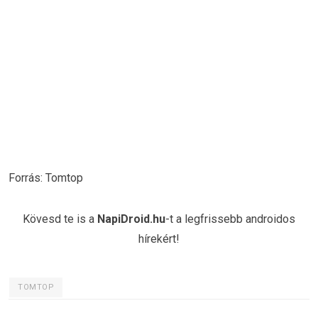
Forrás: Tomtop
Kövesd te is a
NapiDroid.hu
-t a legfrissebb androidos
hírekért!
TOMTOP