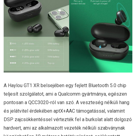
A Haylou GT1 XR belsejében egy fejlett Bluetooth 5.0 chip
teljesít szolgálatot, ami a Qualcomm gyártmánya, egészen
pontosan a QCC3020-ról van szó. A veszteség nélküli hang
és jelátvitel érdekében aptX+AAC támogatással, valamint
DSP zajcsökkentéssel vértezték fel a burkolat alatt dolgozó
hardvert, ami az alkalmazott vezeték nélküli szabványnak