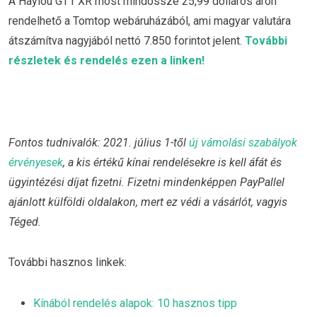
A Haylou GT1 XR most mindössze 25,99 dolláros áron
rendelhető a Tomtop webáruházából, ami magyar valutára
átszámítva nagyjából nettó 7.850 forintot jelent.
További
részletek és rendelés ezen a linken!
Fontos tudnivalók: 2021. július 1-től
új vámolási szabályok
érvényesek
, a kis értékű kínai rendelésekre is kell áfát és
ügyintézési díjat fizetni. Fizetni mindenképpen PayPallel
ajánlott külföldi oldalakon, mert ez védi a vásárlót, vagyis
Téged.
További hasznos linkek:
Kínából rendelés alapok: 10 hasznos tipp