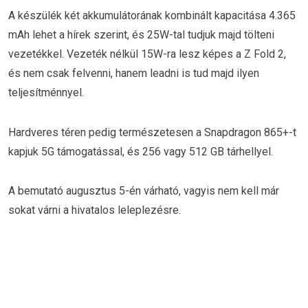
A készülék két akkumulátorának kombinált kapacitása 4.365
mAh lehet a hírek szerint, és 25W-tal tudjuk majd tölteni
vezetékkel. Vezeték nélkül 15W-ra lesz képes a Z Fold 2,
és nem csak felvenni, hanem leadni is tud majd ilyen
teljesítménnyel.
Hardveres téren pedig természetesen a Snapdragon 865+-t
kapjuk 5G támogatással, és 256 vagy 512 GB tárhellyel.
A bemutató augusztus 5-én várható, vagyis nem kell már
sokat várni a hivatalos leleplezésre.