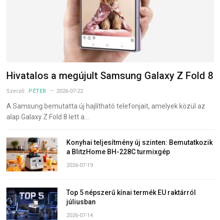
Hivatalos a megújult Samsung Galaxy Z Fold 8
Szerző:
PÉTER
2026-07-22
A Samsung bemutatta új hajlítható telefonjait, amelyek közül az
alap Galaxy Z Fold 8 lett a…
Konyhai teljesítmény új szinten: Bemutatkozik
a BlitzHome BH-228C turmixgép
2026-07-19
Top 5 népszerű kínai termék EU raktárról
júliusban
2026-07-14