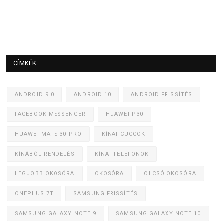
CÍMKÉK
ANDROID 9.0
ANDROID 10
ANDROID FRISSÍTÉS
FACEBOOK MESSENGER
HUAWEI P30
HUAWEI MATE 30 PRO
KÍNAI CUCCOK
KÍNÁBÓL RENDELÉS
KÍNAI TELEFONOK
LEGJOBB OKOSÓRA
OKOSÓRA
OLCSÓ OKOSÓRA
ONEPLUS 7T
SAMSUNG FRISSÍTÉS
SAMSUNG GALAXY NOTE 9
SAMSUNG GALAXY NOTE 10