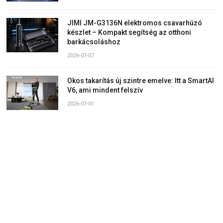
JIMI JM-G3136N elektromos csavarhúzó
készlet – Kompakt segítség az otthoni
barkácsoláshoz
2026-07-07
Okos takarítás új szintre emelve: Itt a SmartAI
V6, ami mindent felszív
2026-07-01