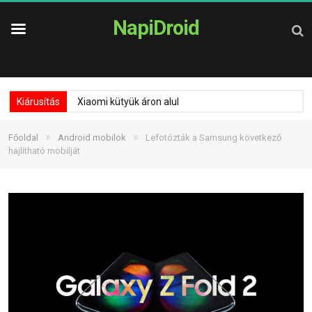
NapiDroid
Kiárusítás
Xiaomi kütyük áron alul
»
»
Főoldal
Android mobilok
Lefotózták a Samsung következő
hajlítható mobilját