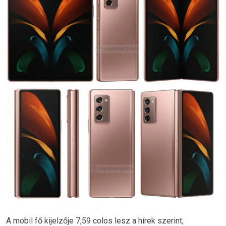
A mobil fő kijelzője 7,59 colos lesz a hírek szerint,