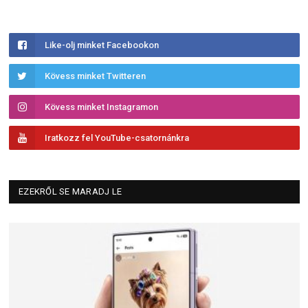
Like-olj minket Facebookon
Kövess minket Twitteren
Kövess minket Instagramon
Iratkozz fel YouTube-csatornánkra
EZEKRŐL SE MARADJ LE