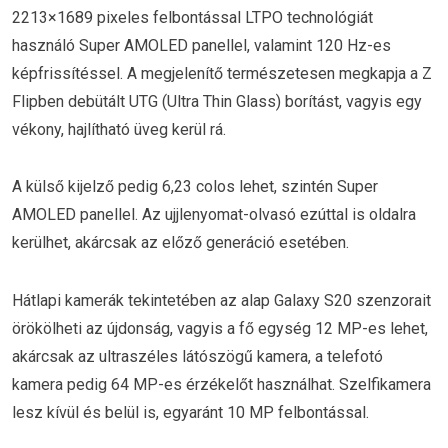
2213×1689 pixeles felbontással LTPO technológiát
használó Super AMOLED panellel, valamint 120 Hz-es
képfrissítéssel. A megjelenítő természetesen megkapja a Z
Flipben debütált UTG (Ultra Thin Glass) borítást, vagyis egy
vékony, hajlítható üveg kerül rá.
A külső kijelző pedig 6,23 colos lehet, szintén Super
AMOLED panellel. Az ujjlenyomat-olvasó ezúttal is oldalra
kerülhet, akárcsak az előző generáció esetében.
Hátlapi kamerák tekintetében az alap Galaxy S20 szenzorait
örökölheti az újdonság, vagyis a fő egység 12 MP-es lehet,
akárcsak az ultraszéles látószögű kamera, a telefotó
kamera pedig 64 MP-es érzékelőt használhat. Szelfikamera
lesz kívül és belül is, egyaránt 10 MP felbontással.