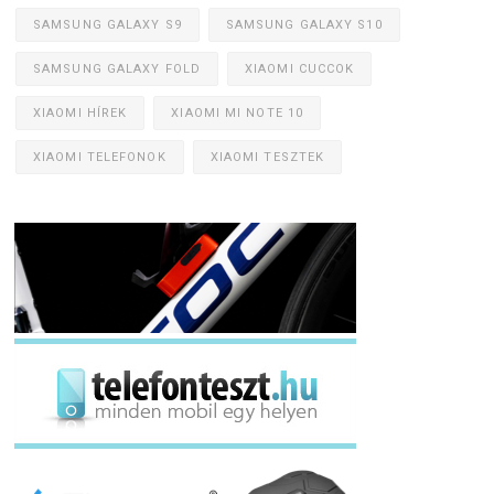
SAMSUNG GALAXY S9
SAMSUNG GALAXY S10
SAMSUNG GALAXY FOLD
XIAOMI CUCCOK
XIAOMI HÍREK
XIAOMI MI NOTE 10
XIAOMI TELEFONOK
XIAOMI TESZTEK