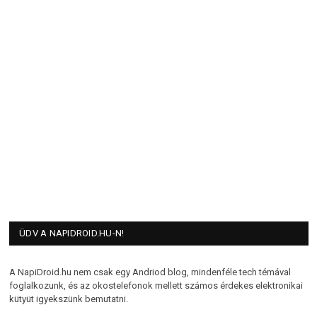
ÜDV A NAPIDROID.HU-N!
A NapiDroid.hu nem csak egy Andriod blog, mindenféle tech témával
foglalkozunk, és az okostelefonok mellett számos érdekes elektronikai
kütyüt igyekszünk bemutatni.