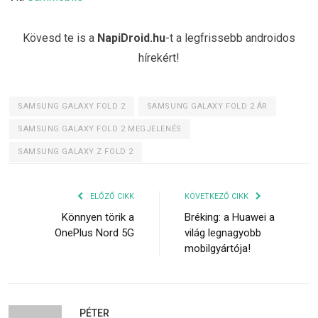
Kövesd te is a
NapiDroid.hu
-t a legfrissebb androidos
hírekért!
SAMSUNG GALAXY FOLD 2
SAMSUNG GALAXY FOLD 2 ÁR
SAMSUNG GALAXY FOLD 2 MEGJELENÉS
SAMSUNG GALAXY Z FOLD 2
ELŐZŐ CIKK
KÖVETKEZŐ CIKK
Könnyen törik a
Bréking: a Huawei a
OnePlus Nord 5G
világ legnagyobb
mobilgyártója!
PÉTER