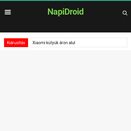
NapiDroid
Kiárusítás
Xiaomi kütyük áron alul