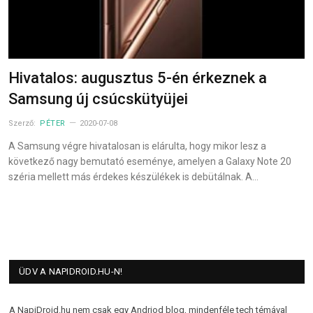
Hivatalos: augusztus 5-én érkeznek a
Samsung új csúcskütyüjei
Szerző:
PÉTER
2020-07-08
A Samsung végre hivatalosan is elárulta, hogy mikor lesz a
következő nagy bemutató eseménye, amelyen a Galaxy Note 20
széria mellett más érdekes készülékek is debütálnak. A…
ÜDV A NAPIDROID.HU-N!
A NapiDroid.hu nem csak egy Andriod blog, mindenféle tech témával