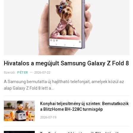
Hivatalos a megújult Samsung Galaxy Z Fold 8
Szerző:
PÉTER
2026-07-22
A Samsung bemutatta új hajlítható telefonjait, amelyek közül az
alap Galaxy Z Fold 8 lett a…
Konyhai teljesítmény új szinten: Bemutatkozik
a BlitzHome BH-228C turmixgép
2026-07-19