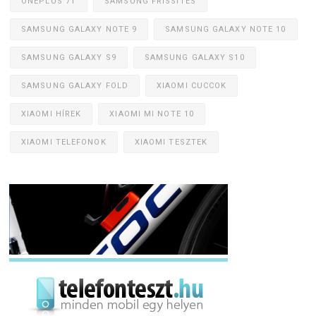
ONEPLUS 7T
SAMSUNG FRISSÍTÉS
SAMSUNG GALAXY NOTE 9
SAMSUNG GALAXY NOTE 10
SAMSUNG GALAXY S9
SAMSUNG GALAXY S10
SAMSUNG GALAXY FOLD
XIAOMI CUCCOK
XIAOMI HÍREK
XIAOMI MI NOTE 10
XIAOMI TELEFONOK
XIAOMI TESZTEK