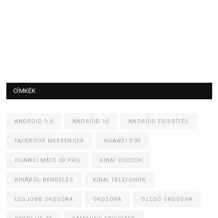
CÍMKÉK
ANDROID 9.0
ANDROID 10
ANDROID FRISSÍTÉS
FACEBOOK MESSENGER
HUAWEI P30
HUAWEI MATE 30 PRO
KÍNAI CUCCOK
KÍNÁBÓL RENDELÉS
KÍNAI TELEFONOK
LEGJOBB OKOSÓRA
OKOSÓRA
OLCSÓ OKOSÓRA