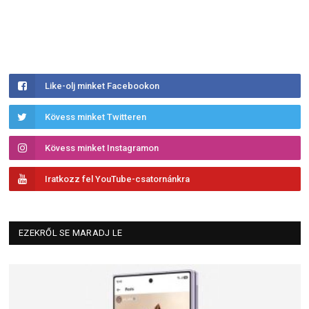
Like-olj minket Facebookon
Kövess minket Twitteren
Kövess minket Instagramon
Iratkozz fel YouTube-csatornánkra
EZEKRŐL SE MARADJ LE