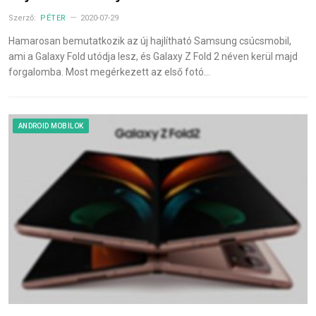
Szerző:
PÉTER
2020-07-29
Hamarosan bemutatkozik az új hajlítható Samsung csúcsmobil,
ami a Galaxy Fold utódja lesz, és Galaxy Z Fold 2 néven kerül majd
forgalomba. Most megérkezett az első fotó…
ANDROID MOBILOK