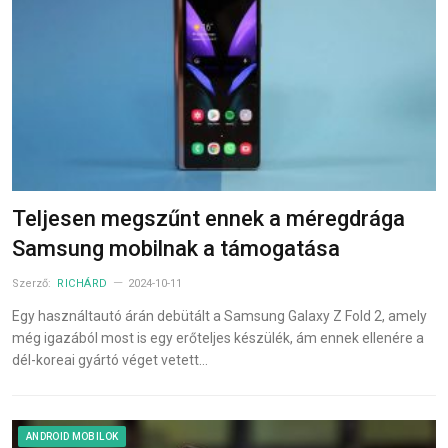
Teljesen megszűnt ennek a méregdrága
Samsung mobilnak a támogatása
Szerző:
RICHÁRD
2024-10-11
Egy használtautó árán debütált a Samsung Galaxy Z Fold 2, amely
még igazából most is egy erőteljes készülék, ám ennek ellenére a
dél-koreai gyártó véget vetett…
ANDROID MOBILOK