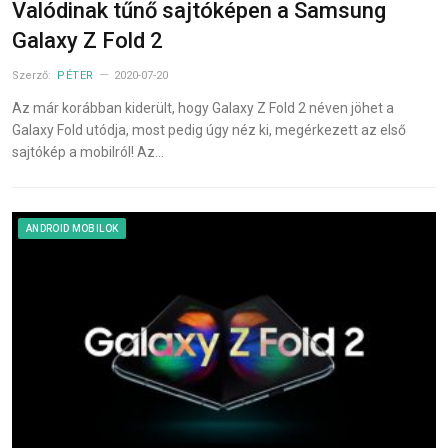
Valódinak tűnő sajtóképen a Samsung
Galaxy Z Fold 2
Szerző:
PÉTER
2020-07-20
Az már korábban kiderült, hogy Galaxy Z Fold 2 néven jöhet a
Galaxy Fold utódja, most pedig úgy néz ki, megérkezett az első
sajtókép a mobilról! Az…
ANDROID MOBILOK