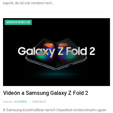
kapott, de túl sok mindent nem…
ANDROID MOBILOK
Videón a Samsung Galaxy Z Fold 2
Szerző:
RICHÁRD
2020-08-23
A Samsung közelmúltban tartott Unpacked rendezvényén ugyan