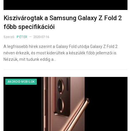
Kiszivárogtak a Samsung Galaxy Z Fold 2
főbb specifikációi
Szerző:
PÉTER
2020-07-16
A legfrissebb hírek szerint a Galaxy Fold utódja Galaxy Z Fold 2
néven érkezik, és most kiderültek a készülék főbb jellemzői is.
Nézzük, mit tudunk eddig a…
ANDROID MOBILOK