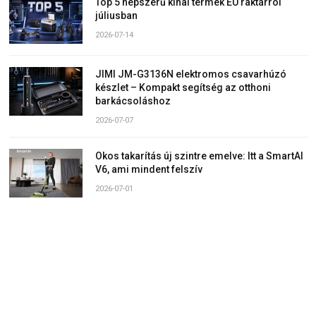
Top 5 népszerű kínai termék EU raktárról
júliusban
2026-07-14
JIMI JM-G3136N elektromos csavarhúzó
készlet – Kompakt segítség az otthoni
barkácsoláshoz
2026-07-07
Okos takarítás új szintre emelve: Itt a SmartAI
V6, ami mindent felszív
2026-07-01