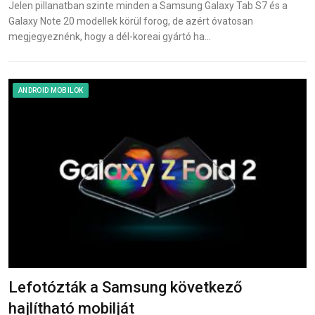
Jelen pillanatban szinte minden a Samsung Galaxy Tab S7 és a
Galaxy Note 20 modellek körül forog, de azért óvatosan
megjegyeznénk, hogy a dél-koreai gyártó ha…
ANDROID MOBILOK
Lefotózták a Samsung következő
hajlítható mobilját