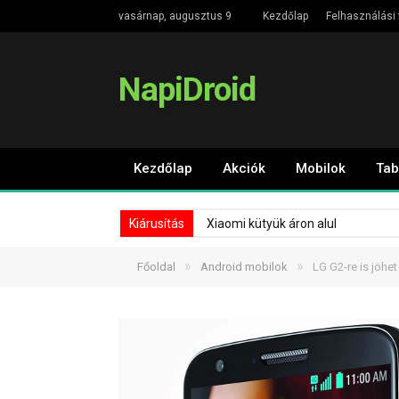
vasárnap, augusztus 9
Kezdőlap
Felhasználási 
NapiDroid
Kezdőlap
Akciók
Mobilok
Tab
Kiárusítás
Xiaomi kütyük áron alul
»
»
Főoldal
Android mobilok
LG G2-re is jöhet