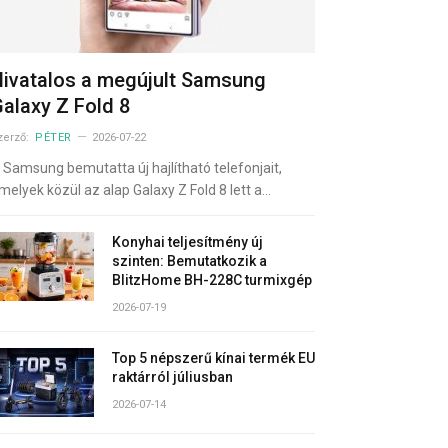
ivatalos a megújult Samsung
alaxy Z Fold 8
zerző:
PÉTER
2026-07-22
 Samsung bemutatta új hajlítható telefonjait,
melyek közül az alap Galaxy Z Fold 8 lett a…
Konyhai teljesítmény új
szinten: Bemutatkozik a
BlitzHome BH-228C turmixgép
2026-07-19
Top 5 népszerű kínai termék EU
raktárról júliusban
2026-07-14