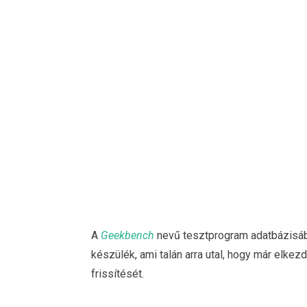
A
Geekbench
nevű tesztprogram adatbázisába
készülék, ami talán arra utal, hogy már elkez
frissítését.