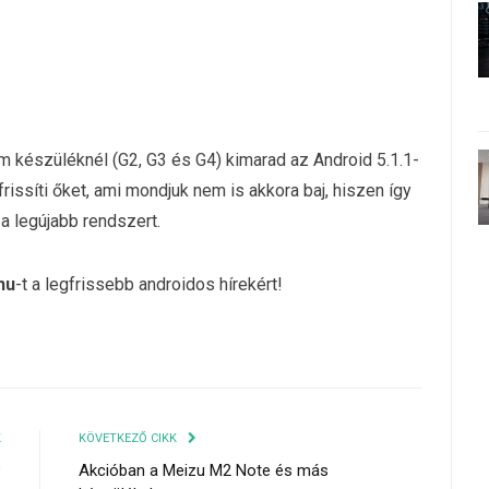
 készüléknél (G2, G3 és G4) kimarad az Android 5.1.1-
frissíti őket, ami mondjuk nem is akkora baj, hiszen így
a legújabb rendszert.
hu
-t a legfrissebb androidos hírekért!
K
KÖVETKEZŐ CIKK
?
Akcióban a Meizu M2 Note és más