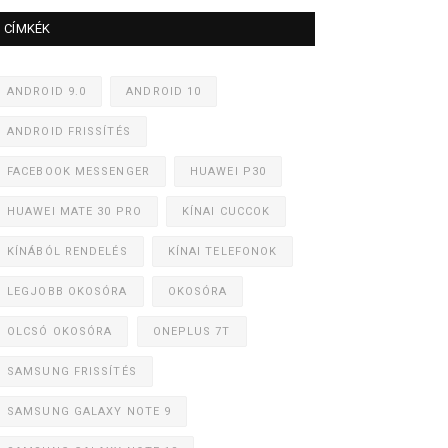
CÍMKÉK
ANDROID 9.0
ANDROID 10
ANDROID FRISSÍTÉS
FACEBOOK MESSENGER
HUAWEI P30
HUAWEI MATE 30 PRO
KÍNAI CUCCOK
KÍNÁBÓL RENDELÉS
KÍNAI TELEFONOK
LEGJOBB OKOSÓRA
OKOSÓRA
OLCSÓ OKOSÓRA
ONEPLUS 7T
SAMSUNG FRISSÍTÉS
SAMSUNG GALAXY NOTE 9