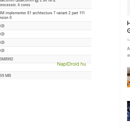
H
G
S
A
a