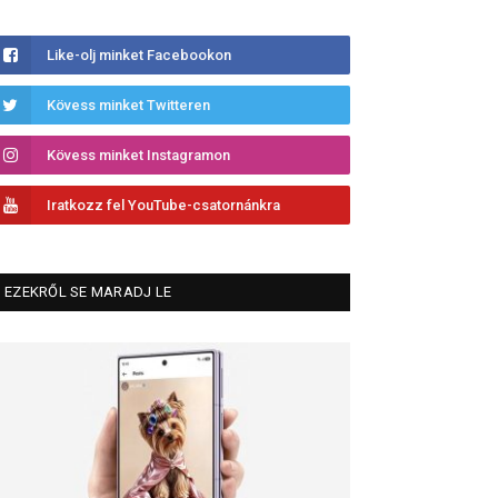
Like-olj minket Facebookon
Kövess minket Twitteren
Kövess minket Instagramon
Iratkozz fel YouTube-csatornánkra
EZEKRŐL SE MARADJ LE