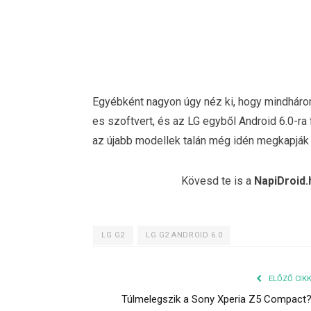
Egyébként nagyon úgy néz ki, hogy mindhárom
es szoftvert, és az LG egyből Android 6.0-ra 
az újabb modellek talán még idén megkapják 
Kövesd te is a
NapiDroid.
LG G2
LG G2 ANDROID 6.0
ELŐZŐ CIK
Túlmelegszik a Sony Xperia Z5 Compact