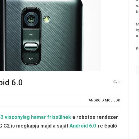
s
b
M
i
a
K
oid 6.0
5
ANDROID MOBILOK
3 viszonylag hamar frissülnek
a robotos rendszer
LG G2 is megkapja majd a saját
Android 6.0
-re épülő