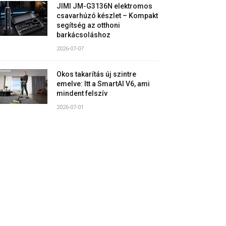
JIMI JM-G3136N elektromos
csavarhúzó készlet – Kompakt
segítség az otthoni
barkácsoláshoz
2026-07-07
Okos takarítás új szintre
emelve: Itt a SmartAI V6, ami
mindent felszív
2026-07-01