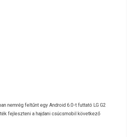
n nemrég feltűnt egy Android 6.0-t futtató LG G2
dték fejleszteni a hajdani csúcsmobil következő