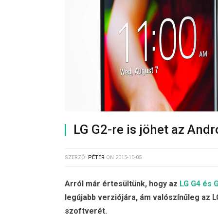
LG G2-re is jöhet az Andr
SZERZŐ:
PÉTER
ON
2015-10-05
Arról már értesültünk, hogy az
LG G4 és G
legújabb verziójára, ám valószínűleg az 
szoftverét.