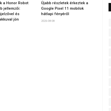
 a Honor Robot
Újabb részletek érkeztek a
 jellemzői:
Google Pixel 11 mobilok
jelzővel és
hátlapi fényéről
akkuval jön
2026-08-08