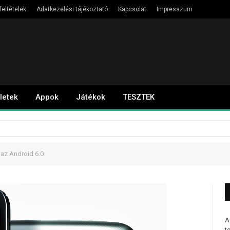
feltételek
Adatkezelési tájékoztató
Kapcsolat
Impresszum
letek
Appok
Játékok
TESZTEK
 az Android 6.0
A
t