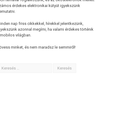
zámos érdekes elektronikai kütyüt igyekszünk
emutatni.
inden nap friss cikkekkel, hírekkel jelentkezünk,
gyekszünk azonnal megírni, ha valami érdekes történik
 mobilos világban.
övess minket, és nem maradsz le semmiről!