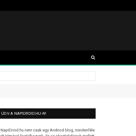
ÜDV A NAPIDROID.HU-N!
 NapiDroid.hu nem csak egy Andriod blog, mindenféle
ech témával foglalkozunk, és az okostelefonok mellett