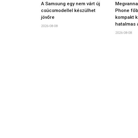
A Samsung egy nem várt új
Megvannak
csúcsmodellel készülhet
Phone főbb
jövőre
kompakt ki
hatalmas 
2026-08-08
2026-08-08