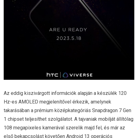
Az eddig kiszivárgott információk alapján a készülék 120
Hz-es AMOLED megjelenítővel érkezik, amelynek
takarásában a prémium középkategóriás Snapdragon 7 Gen
1 chipset teljesíthet szolgálatot. A tajvaniak mobilját állítólag
108 megapixeles kamerával szerelik majd fel, és már az
első bekapcsolást követően Android 13 operációs