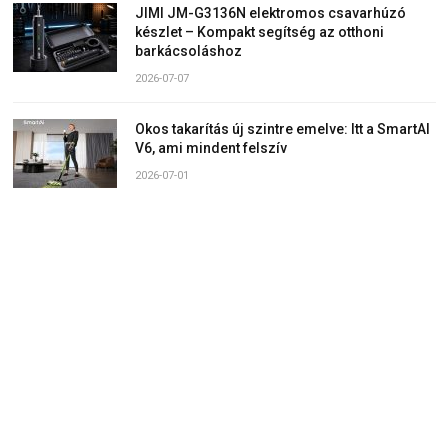
JIMI JM-G3136N elektromos csavarhúzó
készlet – Kompakt segítség az otthoni
barkácsoláshoz
2026-07-07
Okos takarítás új szintre emelve: Itt a SmartAI
V6, ami mindent felszív
2026-07-01