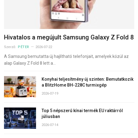
Hivatalos a megújult Samsung Galaxy Z Fold 8
Szerző:
PÉTER
2026-07-22
A Samsung bemutatta új hajlítható telefonjait, amelyek közül az
alap Galaxy Z Fold 8 lett a…
Konyhai teljesítmény új szinten: Bemutatkozik
a BlitzHome BH-228C turmixgép
2026-07-19
Top 5 népszerű kínai termék EU raktárról
júliusban
2026-07-14