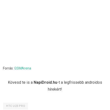
Forrás:
GSMArena
Kövesd te is a
NapiDroid.hu
-t a legfrissebb androidos
hírekért!
HTC U23 PRO