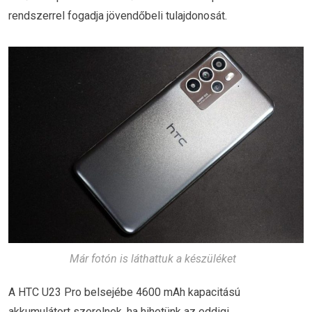
rendszerrel fogadja jövendőbeli tulajdonosát.
Már fotón is láthattuk a készüléket
A HTC U23 Pro belsejébe 4600 mAh kapacitású
akkumulátort szerelnek, ha hihetünk az eddigi