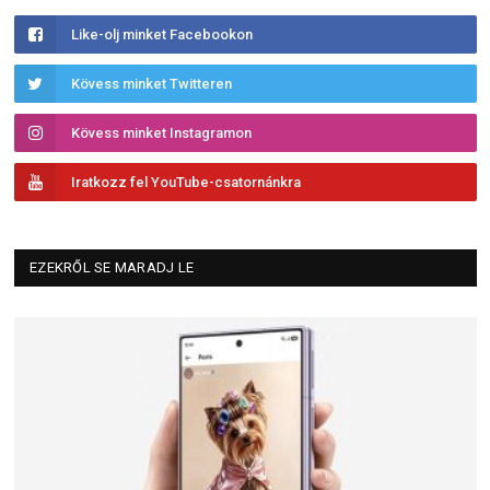
Like-olj minket Facebookon
Kövess minket Twitteren
Kövess minket Instagramon
Iratkozz fel YouTube-csatornánkra
EZEKRŐL SE MARADJ LE