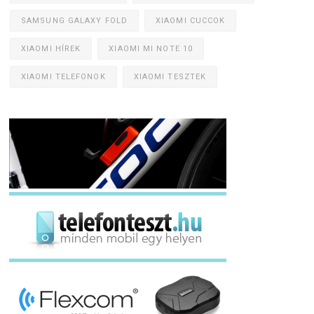
SAMSUNG GALAXY FOLD
XIAOMI CUCCOK
XIAOMI HÍREK
XIAOMI MI NOTE 10
XIAOMI TELEFONOK
XIAOMI TESZTEK