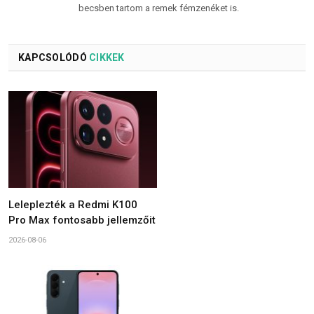
becsben tartom a remek fémzenéket is.
KAPCSOLÓDÓ
CIKKEK
Leleplezték a Redmi K100
Pro Max fontosabb jellemzőit
2026-08-06