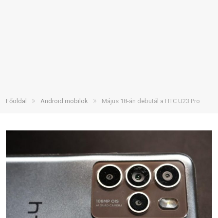
»
»
Főoldal
Android mobilok
Május 18-án debütál a HTC U23 Pro