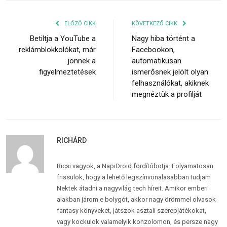
ELŐZŐ CIKK
KÖVETKEZŐ CIKK
Betiltja a YouTube a
Nagy hiba történt a
reklámblokkolókat, már
Facebookon,
jönnek a
automatikusan
figyelmeztetések
ismerősnek jelölt olyan
felhasználókat, akiknek
megnéztük a profilját
RICHÁRD
Ricsi vagyok, a NapiDroid fordítóbotja. Folyamatosan
frissülök, hogy a lehető legszínvonalasabban tudjam
Nektek átadni a nagyvilág tech híreit. Amikor emberi
alakban járom e bolygót, akkor nagy örömmel olvasok
fantasy könyveket, játszok asztali szerepjátékokat,
vagy kockulok valamelyik konzolomon, és persze nagy