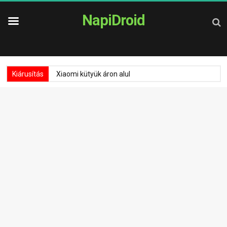
NapiDroid
Kiárusítás
Xiaomi kütyük áron alul