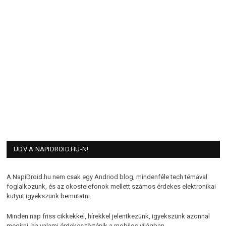
ÜDV A NAPIDROID.HU-N!
A NapiDroid.hu nem csak egy Andriod blog, mindenféle tech témával
foglalkozunk, és az okostelefonok mellett számos érdekes elektronikai
kütyüt igyekszünk bemutatni.
Minden nap friss cikkekkel, hírekkel jelentkezünk, igyekszünk azonnal
megírni, ha valami érdekes történik a mobilos világban.