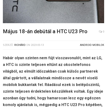
Május 18-án debütál a HTC U23 Pro
0
SZERZŐ:
RICHÁRD
ON
2023-05-13
ANDROID MOBILOK
Habár olyan szinten nem fújt visszavonulót, mint az LG,
a HTC is szinte teljesen eltűnt az okostelefonos
világból, az elmúlt időszakban csak külsős partnerek
által gyártott, a vállalatnak mindössze a nevét viselő
mobilok bukkantak fel. Ráadásul ezek is belépőszintű,
szinte teljesen érdektelen készülékek voltak. Egy ideje
azonban úgy tudni, hogy hamarosan lesz egy egészen
komoly ajánlatuk is, mégpedig a HTC U23 Pro képében,