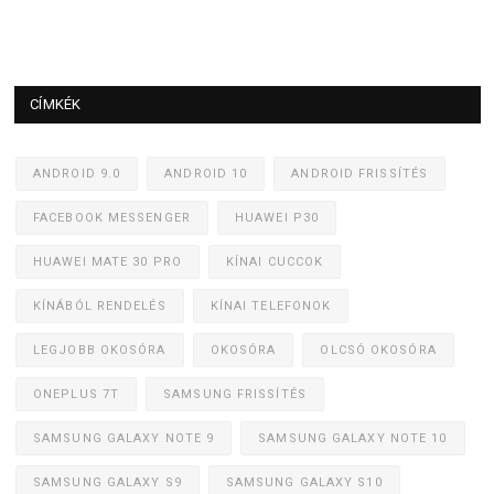
CÍMKÉK
ANDROID 9.0
ANDROID 10
ANDROID FRISSÍTÉS
FACEBOOK MESSENGER
HUAWEI P30
HUAWEI MATE 30 PRO
KÍNAI CUCCOK
KÍNÁBÓL RENDELÉS
KÍNAI TELEFONOK
LEGJOBB OKOSÓRA
OKOSÓRA
OLCSÓ OKOSÓRA
ONEPLUS 7T
SAMSUNG FRISSÍTÉS
SAMSUNG GALAXY NOTE 9
SAMSUNG GALAXY NOTE 10
SAMSUNG GALAXY S9
SAMSUNG GALAXY S10