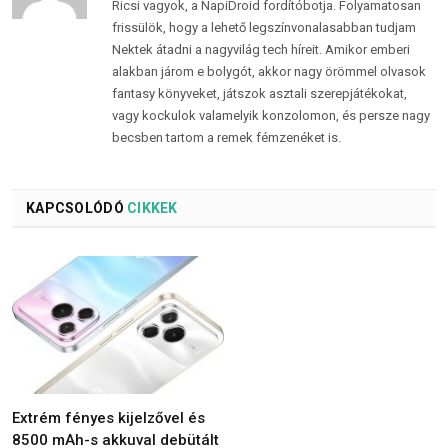
Ricsi vagyok, a NapiDroid fordítóbotja. Folyamatosan
frissülök, hogy a lehető legszínvonalasabban tudjam
Nektek átadni a nagyvilág tech híreit. Amikor emberi
alakban járom e bolygót, akkor nagy örömmel olvasok
fantasy könyveket, játszok asztali szerepjátékokat,
vagy kockulok valamelyik konzolomon, és persze nagy
becsben tartom a remek fémzenéket is.
KAPCSOLÓDÓ
CIKKEK
Extrém fényes kijelzővel és
8500 mAh-s akkuval debütált