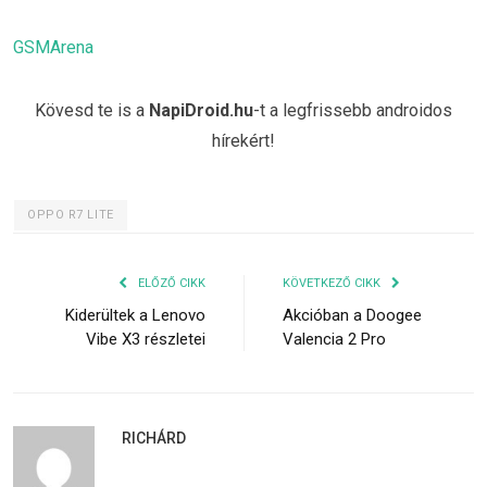
GSMArena
Kövesd te is a
NapiDroid.hu
-t a legfrissebb androidos
hírekért!
OPPO R7 LITE
ELŐZŐ CIKK
KÖVETKEZŐ CIKK
Kiderültek a Lenovo
Akcióban a Doogee
Vibe X3 részletei
Valencia 2 Pro
RICHÁRD