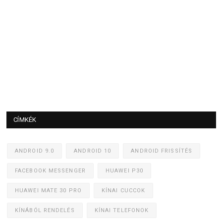
CÍMKÉK
ANDROID 9.0
ANDROID 10
ANDROID FRISSÍTÉS
FACEBOOK MESSENGER
HUAWEI P30
HUAWEI MATE 30 PRO
KÍNAI CUCCOK
KÍNÁBÓL RENDELÉS
KÍNAI TELEFONOK