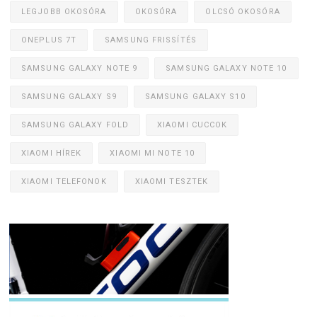
LEGJOBB OKOSÓRA
OKOSÓRA
OLCSÓ OKOSÓRA
ONEPLUS 7T
SAMSUNG FRISSÍTÉS
SAMSUNG GALAXY NOTE 9
SAMSUNG GALAXY NOTE 10
SAMSUNG GALAXY S9
SAMSUNG GALAXY S10
SAMSUNG GALAXY FOLD
XIAOMI CUCCOK
XIAOMI HÍREK
XIAOMI MI NOTE 10
XIAOMI TELEFONOK
XIAOMI TESZTEK