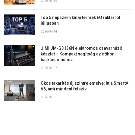
2026-07-19
Top 5 népszerű kínai termék EU raktárról
júliusban
2026-07-14
JIMI JM-G3136N elektromos csavarhúzó
készlet – Kompakt segítség az otthoni
barkácsoláshoz
2026-07-07
Okos takarítás új szintre emelve: Itt a SmartAI
V6, ami mindent felszív
2026-07-01