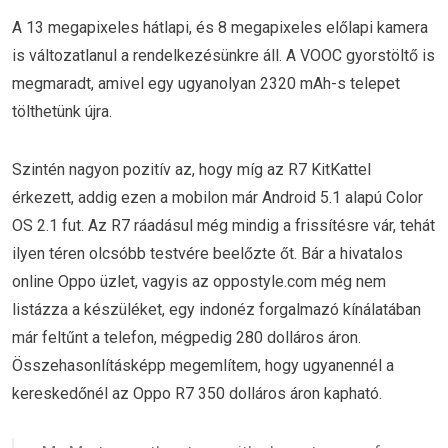
A 13 megapixeles hátlapi, és 8 megapixeles előlapi kamera
is változatlanul a rendelkezésünkre áll. A VOOC gyorstöltő is
megmaradt, amivel egy ugyanolyan 2320 mAh-s telepet
tölthetünk újra.
Szintén nagyon pozitív az, hogy míg az R7 KitKattel
érkezett, addig ezen a mobilon már Android 5.1 alapú Color
OS 2.1 fut. Az R7 ráadásul még mindig a frissítésre vár, tehát
ilyen téren olcsóbb testvére beelőzte őt. Bár a hivatalos
online Oppo üzlet, vagyis az oppostyle.com még nem
listázza a készüléket, egy indonéz forgalmazó kínálatában
már feltűnt a telefon, mégpedig 280 dolláros áron.
Összehasonlításképp megemlítem, hogy ugyanennél a
kereskedőnél az Oppo R7 350 dolláros áron kapható.