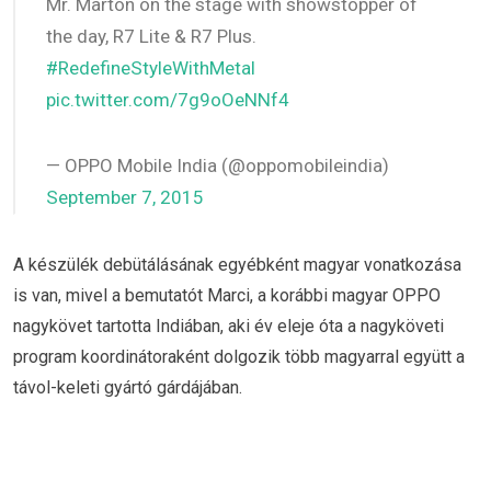
Mr. Marton on the stage with showstopper of
the day, R7 Lite & R7 Plus.
#RedefineStyleWithMetal
pic.twitter.com/7g9oOeNNf4
— OPPO Mobile India (@oppomobileindia)
September 7, 2015
A készülék debütálásának egyébként magyar vonatkozása
is van, mivel a bemutatót Marci, a korábbi magyar OPPO
nagykövet tartotta Indiában, aki év eleje óta a nagyköveti
program koordinátoraként dolgozik több magyarral együtt a
távol-keleti gyártó gárdájában.