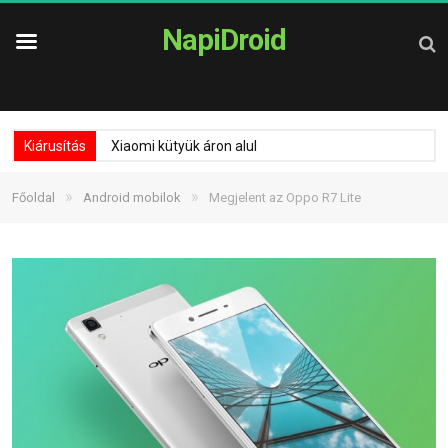
NapiDroid
Kiárusítás
Xiaomi kütyük áron alul
»
»
Főoldal
Android mobilok
Megjelent az Oppo R7 Lite