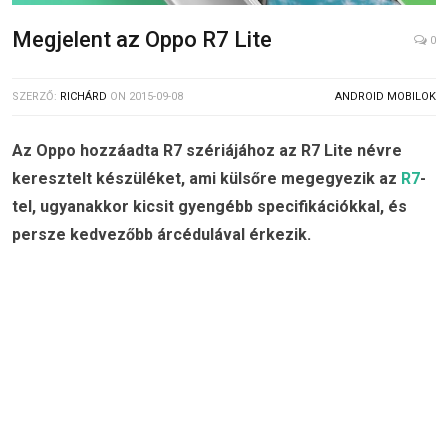
Megjelent az Oppo R7 Lite
0
SZERZŐ:
RICHÁRD
ON
2015-09-08
ANDROID MOBILOK
Az Oppo hozzáadta R7 szériájához az R7 Lite névre
keresztelt készüléket, ami külsőre megegyezik az
R7
-
tel, ugyanakkor kicsit gyengébb specifikációkkal, és
persze kedvezőbb árcédulával érkezik.