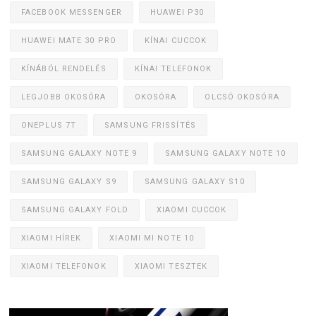
FACEBOOK MESSENGER
HUAWEI P30
HUAWEI MATE 30 PRO
KÍNAI CUCCOK
KÍNÁBÓL RENDELÉS
KÍNAI TELEFONOK
LEGJOBB OKOSÓRA
OKOSÓRA
OLCSÓ OKOSÓRA
ONEPLUS 7T
SAMSUNG FRISSÍTÉS
SAMSUNG GALAXY NOTE 9
SAMSUNG GALAXY NOTE 10
SAMSUNG GALAXY S9
SAMSUNG GALAXY S10
SAMSUNG GALAXY FOLD
XIAOMI CUCCOK
XIAOMI HÍREK
XIAOMI MI NOTE 10
XIAOMI TELEFONOK
XIAOMI TESZTEK