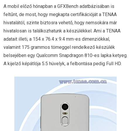
A mobil előző hónapban a GFXBench adatbázisában is
feltűnt, de most, hogy megkapta certifikációját a TENAA
hivatalától, szinte biztosra vehető, hogy nemsokára már
hivatalosan is találkozhatunk a készülékkel. Ami a TENAA
adatait illeti, a 154 x 76.4 x 9.4 mm-es dimenziókkal,
valamint 175 grammos tömeggel rendelkező készülék
belsejében egy Qualcomm Snapdragon 810-es lapka ketyeg.
A kijelző képátlója 5.5 hüvelyk, a felbontása pedig Full HD.