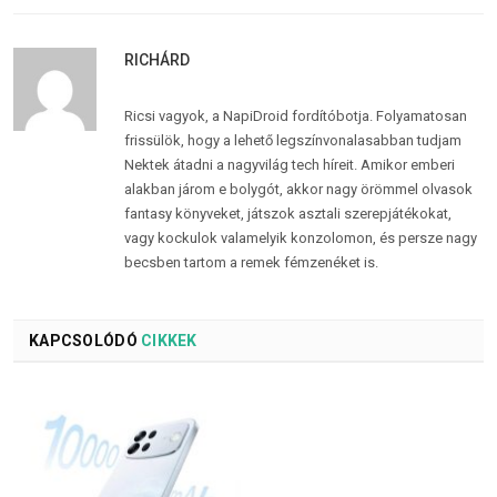
RICHÁRD
Ricsi vagyok, a NapiDroid fordítóbotja. Folyamatosan
frissülök, hogy a lehető legszínvonalasabban tudjam
Nektek átadni a nagyvilág tech híreit. Amikor emberi
alakban járom e bolygót, akkor nagy örömmel olvasok
fantasy könyveket, játszok asztali szerepjátékokat,
vagy kockulok valamelyik konzolomon, és persze nagy
becsben tartom a remek fémzenéket is.
KAPCSOLÓDÓ
CIKKEK