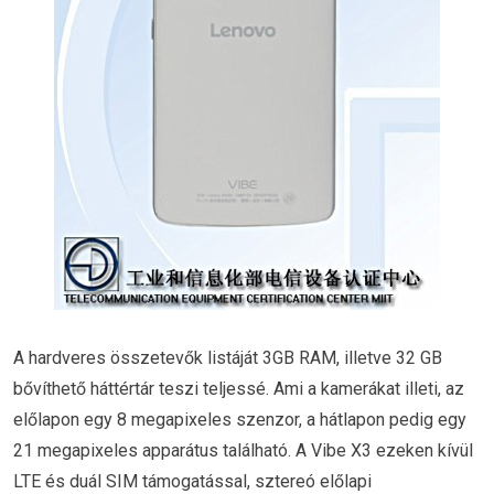
A hardveres összetevők listáját 3GB RAM, illetve 32 GB
bővíthető háttértár teszi teljessé. Ami a kamerákat illeti, az
előlapon egy 8 megapixeles szenzor, a hátlapon pedig egy
21 megapixeles apparátus található. A Vibe X3 ezeken kívül
LTE és duál SIM támogatással, sztereó előlapi