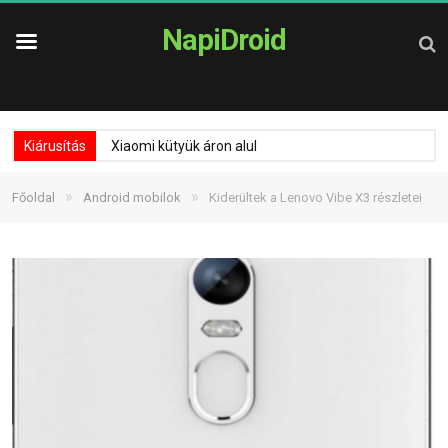
NapiDroid
Kiárusítás
Xiaomi kütyük áron alul
»
»
Főoldal
Android mobilok
Kiderültek a Lenovo Vibe X3 részletei