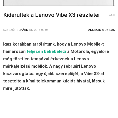
Kiderültek a Lenovo Vibe X3 részletei
0
SZERZŐ:
RICHÁRD
ON
2015-09-08
ANDROID MOBILOK
Igaz korábban arról írtunk, hogy a Lenovo Mobile-t
hamarosan
teljesen bekebelezi
a Motorola, egyelőre
még töretlen tempóval érkeznek a Lenovo
márkajelzésű mobilok. A nagy februári Lenovo
kiszivárogtatás egy újabb szereplőjét, a Vibe X3-at
tesztelte a kínai telekommunikációs hivatal, lássuk
mire jutottak.