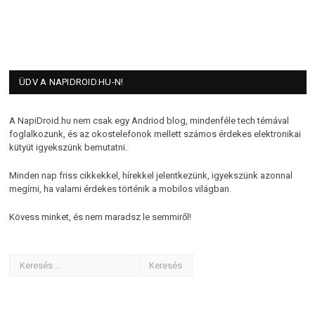
ÜDV A NAPIDROID.HU-N!
A NapiDroid.hu nem csak egy Andriod blog, mindenféle tech témával
foglalkozunk, és az okostelefonok mellett számos érdekes elektronikai
kütyüt igyekszünk bemutatni.
Minden nap friss cikkekkel, hírekkel jelentkezünk, igyekszünk azonnal
megírni, ha valami érdekes történik a mobilos világban.
Kövess minket, és nem maradsz le semmiről!