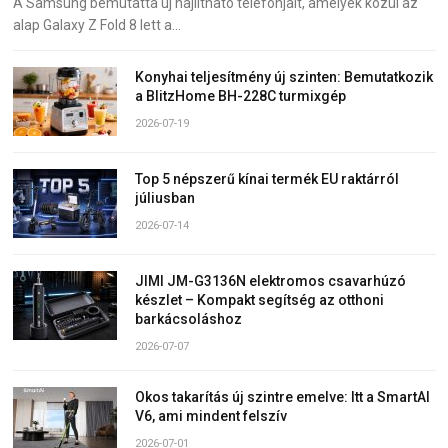
A Samsung bemutatta új hajlítható telefonjait, amelyek közül az
alap Galaxy Z Fold 8 lett a…
Konyhai teljesítmény új szinten: Bemutatkozik
a BlitzHome BH-228C turmixgép
2026-07-19
Top 5 népszerű kínai termék EU raktárról
júliusban
2026-07-14
JIMI JM-G3136N elektromos csavarhúzó
készlet – Kompakt segítség az otthoni
barkácsoláshoz
2026-07-07
Okos takarítás új szintre emelve: Itt a SmartAI
V6, ami mindent felszív
2026-07-01