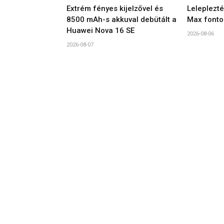
Extrém fényes kijelzővel és
Leleplezt
8500 mAh-s akkuval debütált a
Max fonto
Huawei Nova 16 SE
2026-08-06
2026-08-07