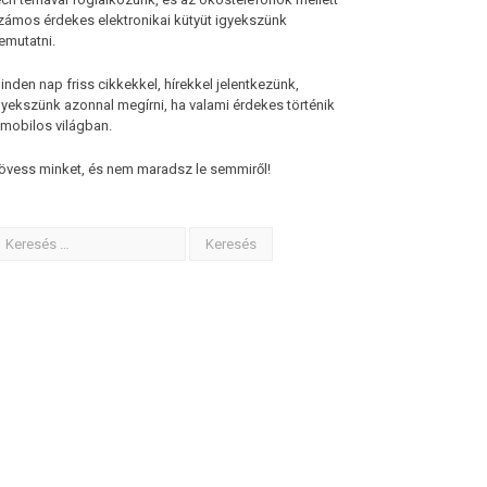
zámos érdekes elektronikai kütyüt igyekszünk
emutatni.
inden nap friss cikkekkel, hírekkel jelentkezünk,
gyekszünk azonnal megírni, ha valami érdekes történik
 mobilos világban.
övess minket, és nem maradsz le semmiről!