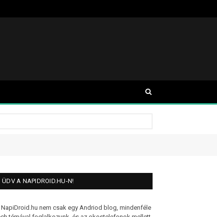
ÜDV A NAPIDROID.HU-N!
 NapiDroid.hu nem csak egy Andriod blog, mindenféle
ech témával foglalkozunk, és az okostelefonok mellett