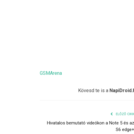
GSMArena
Kövesd te is a
NapiDroid.
ELŐZŐ CIK
Hivatalos bemutató videókon a Note 5 és a
S6 edge