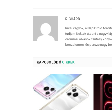
RICHÁRD
Ricsi vagyok, a NapiDroid fordí
tudjam Nektek átadni a nagyvilág
örömmel olvasok fantasy könyvek
konzolomon, és persze nagy be
KAPCSOLÓDÓ
CIKKEK