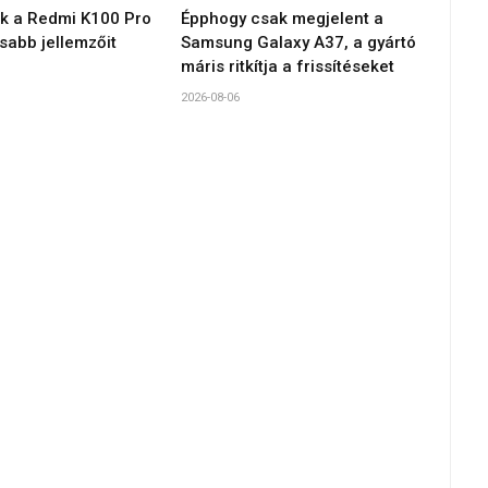
ék a Redmi K100 Pro
Épphogy csak megjelent a
sabb jellemzőit
Samsung Galaxy A37, a gyártó
máris ritkítja a frissítéseket
2026-08-06