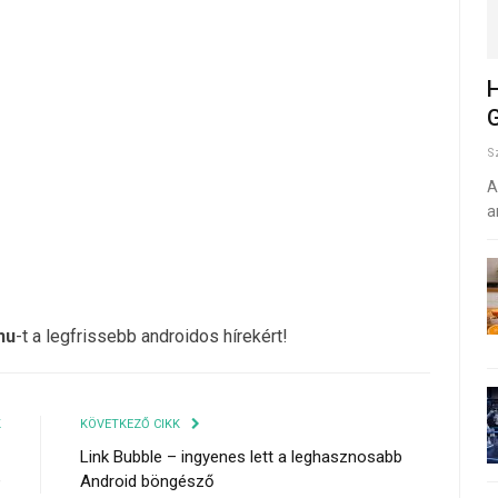
H
G
S
A
a
hu
-t a legfrissebb androidos hírekért!
K
KÖVETKEZŐ CIKK
z
Link Bubble – ingyenes lett a leghasznosabb
+
Android böngésző