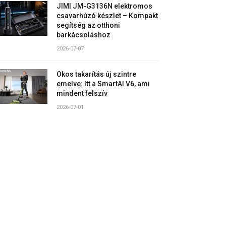
JIMI JM-G3136N elektromos
csavarhúzó készlet – Kompakt
segítség az otthoni
barkácsoláshoz
2026-07-07
Okos takarítás új szintre
emelve: Itt a SmartAI V6, ami
mindent felszív
2026-07-01