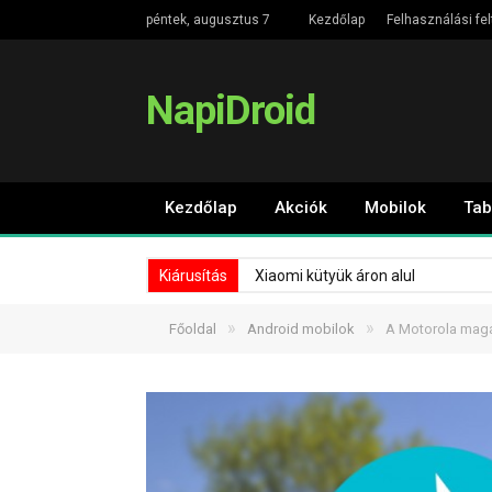
péntek, augusztus 7
Kezdőlap
Felhasználási fel
NapiDroid
Kezdőlap
Akciók
Mobilok
Tab
Kiárusítás
Xiaomi kütyük áron alul
»
»
Főoldal
Android mobilok
A Motorola magá