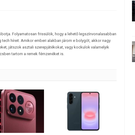
tóbotja. Folyamatosan frissülök, hogy a lehető legszínvonalasabban
 tech híreit. Amikor emberi alakban járom e bolygót, akkor nagy
et, játszok asztali szerepjátékokat, vagy kockulok valamelyik
csben tartom a remek fémzenéket is.