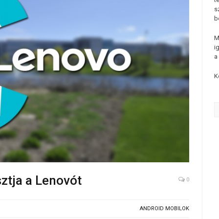
s
b
M
i
a
K
ztja a Lenovót
0
ANDROID MOBILOK