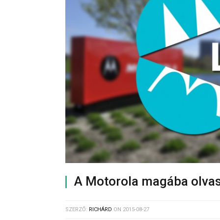
A Motorola magába olvas
SZERZŐ:
RICHÁRD
ON
2015-08-27