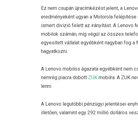
Ez nem csupán újracímkézést jelent, a Lenov
eredményeként ugyan a Motorola felépítése n
ismert divízió felett az irányítást. A Lenovo
mobilok számán, míg végül az összes telefon
egyesített vállalat egyébként nagyban fog a M
hagyatkozni.
A Lenovo mobilos ágazata egyébként nem csa
nemrég piacra dobott
ZUK
mobilra. A ZUK nev
lenni.
A Lenovo legutóbbi pénzügyi jelentései enyh
illetően, valamint egy 292 millió dolláros ve