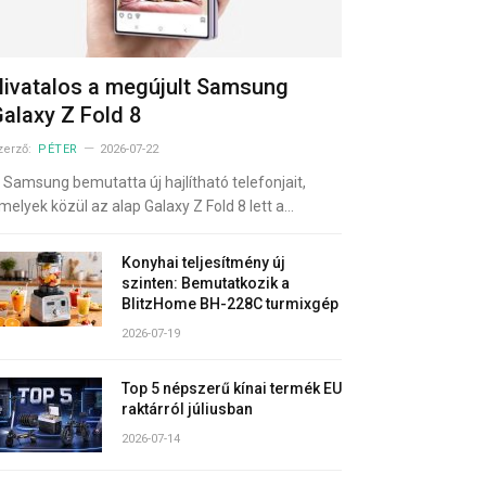
ivatalos a megújult Samsung
alaxy Z Fold 8
zerző:
PÉTER
2026-07-22
 Samsung bemutatta új hajlítható telefonjait,
melyek közül az alap Galaxy Z Fold 8 lett a…
Konyhai teljesítmény új
szinten: Bemutatkozik a
BlitzHome BH-228C turmixgép
2026-07-19
Top 5 népszerű kínai termék EU
raktárról júliusban
2026-07-14