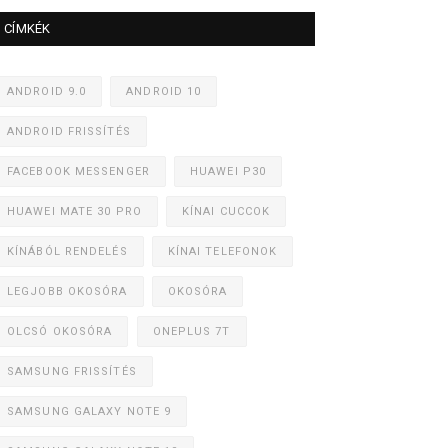
CÍMKÉK
ANDROID 9.0
ANDROID 10
ANDROID FRISSÍTÉS
FACEBOOK MESSENGER
HUAWEI P30
HUAWEI MATE 30 PRO
KÍNAI CUCCOK
KÍNÁBÓL RENDELÉS
KÍNAI TELEFONOK
LEGJOBB OKOSÓRA
OKOSÓRA
OLCSÓ OKOSÓRA
ONEPLUS 7T
SAMSUNG FRISSÍTÉS
SAMSUNG GALAXY NOTE 9