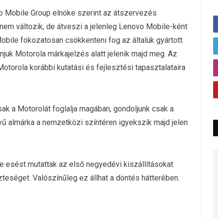
o Mobile Group elnöke szerint az átszervezés
em változik, de átveszi a jelenleg Lenovo Mobile-ként
 Mobile fokozatosan csökkenteni fog az általuk gyártott
juk Motorola márkajelzés alatt jelenik majd meg. Az
otorola korábbi kutatási és fejlesztési tapasztalataira
k a Motorolát foglalja magában, gondoljunk csak a
ű almárka a nemzetközi színtéren igyekszik majd jelen
e esést mutattak az első negyedévi kiszállításokat
szteséget. Valószínűleg ez állhat a döntés hátterében.