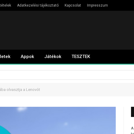
tételek
Adatkezelési tájékoztató
Kapcsolat
Impresszum
letek
Appok
Játékok
TESZTEK
ba olvasztja a Lenovót
A
t