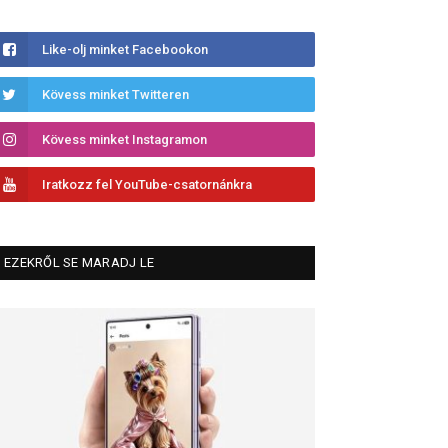
Like-olj minket Facebookon
Kövess minket Twitteren
Kövess minket Instagramon
Iratkozz fel YouTube-csatornánkra
EZEKRŐL SE MARADJ LE