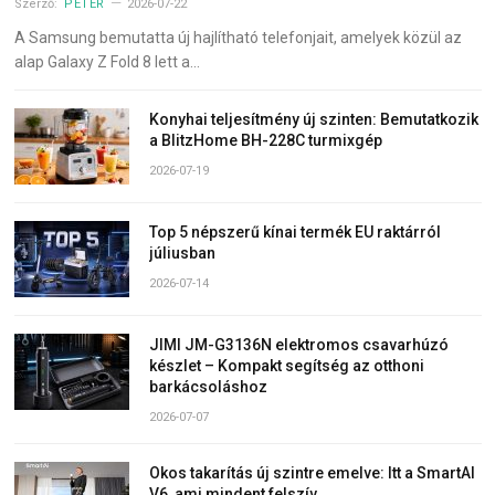
Szerző:
PÉTER
2026-07-22
A Samsung bemutatta új hajlítható telefonjait, amelyek közül az
alap Galaxy Z Fold 8 lett a…
Konyhai teljesítmény új szinten: Bemutatkozik
a BlitzHome BH-228C turmixgép
2026-07-19
Top 5 népszerű kínai termék EU raktárról
júliusban
2026-07-14
JIMI JM-G3136N elektromos csavarhúzó
készlet – Kompakt segítség az otthoni
barkácsoláshoz
2026-07-07
Okos takarítás új szintre emelve: Itt a SmartAI
V6, ami mindent felszív