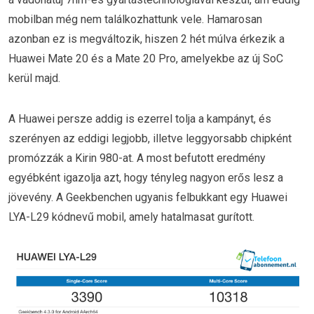
mobilban még nem találkozhattunk vele. Hamarosan
azonban ez is megváltozik, hiszen 2 hét múlva érkezik a
Huawei Mate 20 és a Mate 20 Pro, amelyekbe az új SoC
kerül majd.
A Huawei persze addig is ezerrel tolja a kampányt, és
szerényen az eddigi legjobb, illetve leggyorsabb chipként
promózzák a Kirin 980-at. A most befutott eredmény
egyébként igazolja azt, hogy tényleg nagyon erős lesz a
jövevény. A Geekbenchen ugyanis felbukkant egy Huawei
LYA-L29 kódnevű mobil, amely hatalmasat gurított.