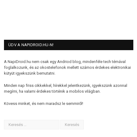
ÜDV A NAPIDROID.HU-N!
A NapiDroid.hu nem csak egy Andriod blog, mindenféle tech témával
foglalkozunk, és az okostelefonok mellett számos érdekes elektronikai
kütyüt igyekszünk bemutatni.
Minden nap friss cikkekkel, hírekkel jelentkezünk, igyekszünk azonnal
megírni, ha valami érdekes történik a mobilos világban.
Kövess minket, és nem maradsz le semmiről!