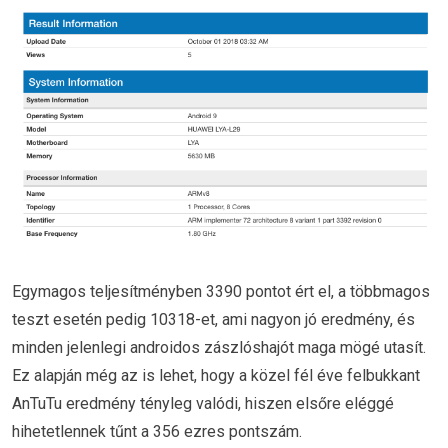
Egymagos teljesítményben 3390 pontot ért el, a többmagos
teszt esetén pedig 10318-et, ami nagyon jó eredmény, és
minden jelenlegi androidos zászlóshajót maga mögé utasít.
Ez alapján még az is lehet, hogy a közel fél éve felbukkant
AnTuTu eredmény tényleg valódi, hiszen elsőre eléggé
hihetetlennek tűnt a 356 ezres pontszám.