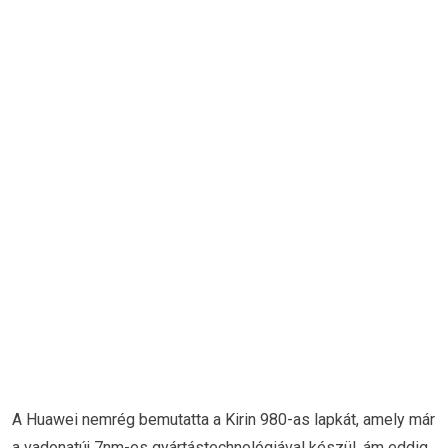
A Huawei nemrég bemutatta a Kirin 980-as lapkát, amely már
a vadonatúj 7nm-es gyártástechnológiával készül, ám eddig