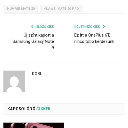
HUAWEI MATE 20
HUAWEI MATE 20 PRO
ELŐZŐ CIKK
KÖVETKEZŐ CIKK
Új színt kapott a
Ez itt a OnePlus 6T,
Samsung Galaxy Note
nincs több kérdésünk
9
ROBI
KAPCSOLÓDÓ
CIKKEK