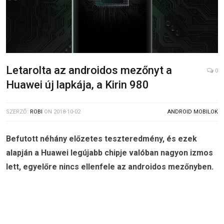
Letarolta az androidos mezőnyt a
0
Huawei új lapkája, a Kirin 980
SZERZŐ:
ROBI
ON
2018-10-02
ANDROID MOBILOK
Befutott néhány előzetes teszteredmény, és ezek
alapján a Huawei legújabb chipje valóban nagyon izmos
lett, egyelőre nincs ellenfele az androidos mezőnyben.