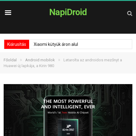
NapiDroid
Kiárusítás
Xiaomi kütyük áron alul
»
»
Főoldal
Android mobilok
Letarolta az androidos mezőnyt a
Huawei új lapkája, a Kirin 980