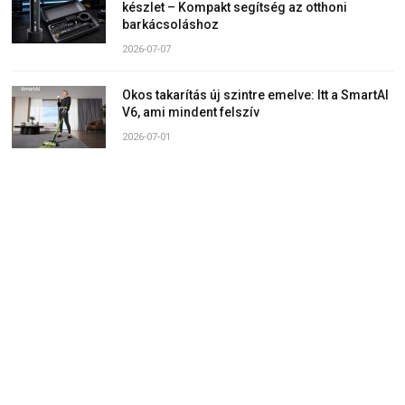
készlet – Kompakt segítség az otthoni
barkácsoláshoz
2026-07-07
Okos takarítás új szintre emelve: Itt a SmartAI
V6, ami mindent felszív
2026-07-01