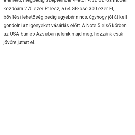
elérhető, mégpedig szeptember 4-étől. A 32 GB-os modell
kezdőára 270 ezer Ft lesz, a 64 GB-osé 300 ezer Ft,
bővítési lehetőség pedig ugyebár nincs, úgyhogy jól át kell
gondolni az igényeket vásárlás előtt. A Note 5 első körben
az USA-ban és Ázsiában jelenik majd meg, hozzánk csak
jövőre juthat el.