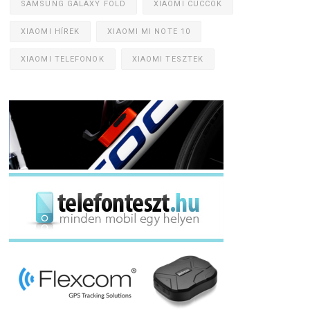
SAMSUNG GALAXY FOLD
XIAOMI CUCCOK
XIAOMI HÍREK
XIAOMI MI NOTE 10
XIAOMI TELEFONOK
XIAOMI TESZTEK