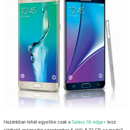
Hazánkban tehát egyelőre csak a
Galaxy S6 edge+
lesz