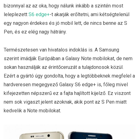
bizonnyal az az oka, hogy nálunk inkább a szintén most
leleplezett
S6 edge+
-t akarják erőltetni, ami kétségtelenül
egy nagyon érdekes és jó mobil lett, de nincs benne az S
Pen, és ez elég nagy hátrány.
Természetesen van hivatalos indoklás is. A Samsung
szerint imádják Európában a Galaxy Note mobilokat, de nem
sokan használják az érintőceruzát a tulajdonosok közül.
Ezért a gyártó úgy gondolta, hogy a legtöbbeknek megfelel a
hardveresen megegyező Galaxy S6 edge+ is, főleg mivel
kifejezetten népszerű ez a fajta hajlított kijelző. Ez viszont
nem sok vigaszt jelent azoknak, akik pont az S Pen miatt
kedvelik a Note mobilokat.