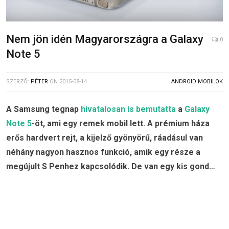
Nem jön idén Magyarországra a Galaxy
0
Note 5
SZERZŐ:
PÉTER
ON
2015-08-14
ANDROID MOBILOK
A Samsung tegnap
hivatalosan is bemutatta
a
Galaxy
Note 5
-öt, ami egy remek mobil lett. A prémium háza
erős hardvert rejt, a kijelző gyönyörű, ráadásul van
néhány nagyon hasznos funkció, amik egy része a
megújult S Penhez kapcsolódik. De van egy kis gond…