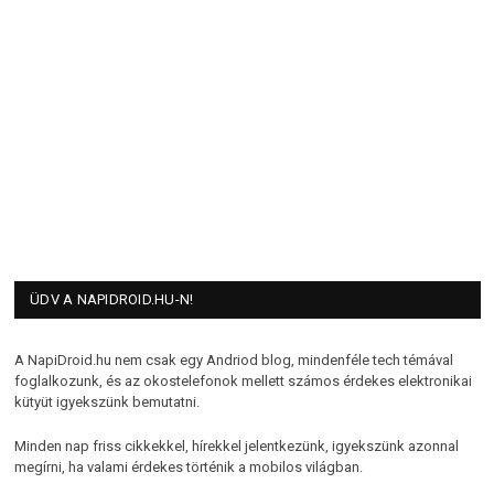
ÜDV A NAPIDROID.HU-N!
A NapiDroid.hu nem csak egy Andriod blog, mindenféle tech témával
foglalkozunk, és az okostelefonok mellett számos érdekes elektronikai
kütyüt igyekszünk bemutatni.
Minden nap friss cikkekkel, hírekkel jelentkezünk, igyekszünk azonnal
megírni, ha valami érdekes történik a mobilos világban.