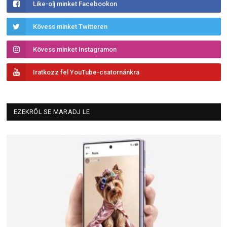
Like-olj minket Facebookon
Kövess minket Twitteren
Kövess minket Instagramon
Iratkozz fel YouTube-csatornánkra
EZEKRŐL SE MARADJ LE