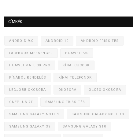
CÍMKÉK
ANDROID 9.0
ANDROID 10
ANDROID FRISSÍTÉS
FACEBOOK MESSENGER
HUAWEI P30
HUAWEI MATE 30 PRO
KÍNAI CUCCOK
KÍNÁBÓL RENDELÉS
KÍNAI TELEFONOK
LEGJOBB OKOSÓRA
OKOSÓRA
OLCSÓ OKOSÓRA
ONEPLUS 7T
SAMSUNG FRISSÍTÉS
SAMSUNG GALAXY NOTE 9
SAMSUNG GALAXY NOTE 10
SAMSUNG GALAXY S9
SAMSUNG GALAXY S10