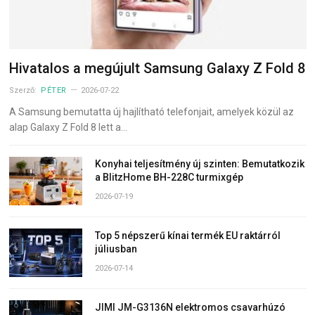
Hivatalos a megújult Samsung Galaxy Z Fold 8
Szerző:
PÉTER
2026-07-22
A Samsung bemutatta új hajlítható telefonjait, amelyek közül az
alap Galaxy Z Fold 8 lett a…
Konyhai teljesítmény új szinten: Bemutatkozik
a BlitzHome BH-228C turmixgép
2026-07-19
Top 5 népszerű kínai termék EU raktárról
júliusban
2026-07-14
JIMI JM-G3136N elektromos csavarhúzó