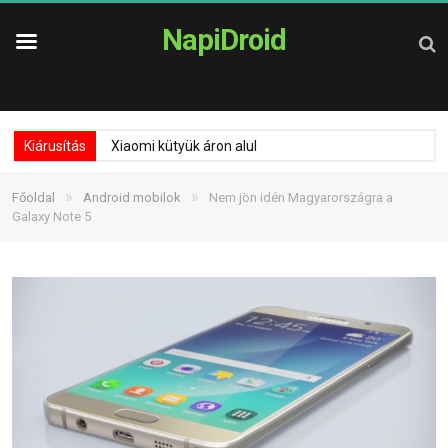
NapiDroid
Kiárusítás
Xiaomi kütyük áron alul
»
»
Főoldal
Android mobilok
Nem jön idén Magyarországra a
Galaxy Note 5