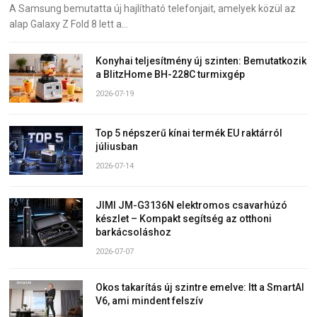
A Samsung bemutatta új hajlítható telefonjait, amelyek közül az
alap Galaxy Z Fold 8 lett a…
Konyhai teljesítmény új szinten: Bemutatkozik
a BlitzHome BH-228C turmixgép
2026-07-19
Top 5 népszerű kínai termék EU raktárról
júliusban
2026-07-14
JIMI JM-G3136N elektromos csavarhúzó
készlet – Kompakt segítség az otthoni
barkácsoláshoz
2026-07-07
Okos takarítás új szintre emelve: Itt a SmartAI
V6, ami mindent felszív