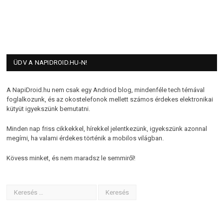
ÜDV A NAPIDROID.HU-N!
A NapiDroid.hu nem csak egy Andriod blog, mindenféle tech témával
foglalkozunk, és az okostelefonok mellett számos érdekes elektronikai
kütyüt igyekszünk bemutatni.
Minden nap friss cikkekkel, hírekkel jelentkezünk, igyekszünk azonnal
megírni, ha valami érdekes történik a mobilos világban.
Kövess minket, és nem maradsz le semmiről!