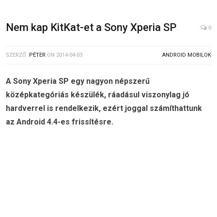
Nem kap KitKat-et a Sony Xperia SP
0
SZERZŐ:
PÉTER
ON
2014-04-03
ANDROID MOBILOK
A Sony Xperia SP egy nagyon népszerű
középkategóriás készülék, ráadásul viszonylag jó
hardverrel is rendelkezik, ezért joggal számíthattunk
az Android 4.4-es frissítésre.