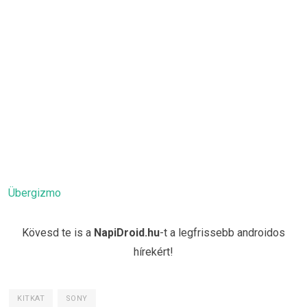
Übergizmo
Kövesd te is a
NapiDroid.hu
-t a legfrissebb androidos
hírekért!
KITKAT
SONY