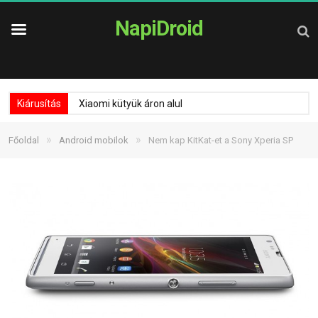
NapiDroid
Kiárusítás
Xiaomi kütyük áron alul
»
»
Főoldal
Android mobilok
Nem kap KitKat-et a Sony Xperia SP