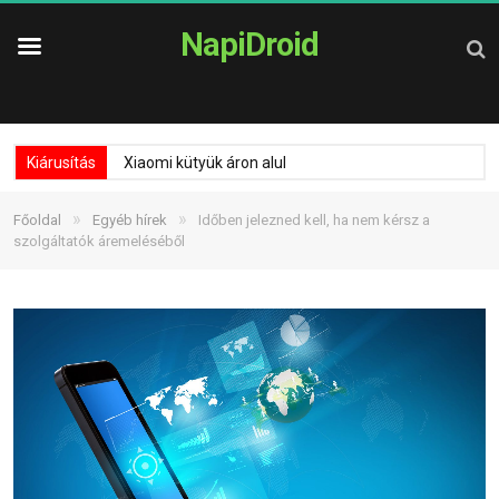
NapiDroid
Kiárusítás
Xiaomi kütyük áron alul
»
»
Főoldal
Egyéb hírek
Időben jelezned kell, ha nem kérsz a
szolgáltatók áremeléséből