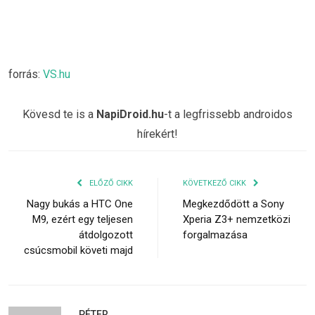
forrás:
VS.hu
Kövesd te is a
NapiDroid.hu
-t a legfrissebb androidos
hírekért!
ELŐZŐ CIKK
KÖVETKEZŐ CIKK
Nagy bukás a HTC One
Megkezdődött a Sony
M9, ezért egy teljesen
Xperia Z3+ nemzetközi
átdolgozott
forgalmazása
csúcsmobil követi majd
PÉTER