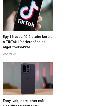
Egy 16 éves fiú életébe került
a TikTok kísérletezése az
algoritmusokkal
2026-08-08
Ennyi volt, nem lehet már
OnePlus telefonokat