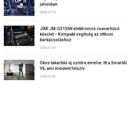
júliusban
2026-07-14
JIMI JM-G3136N elektromos csavarhúzó
készlet – Kompakt segítség az otthoni
barkácsoláshoz
2026-07-07
Okos takarítás új szintre emelve: Itt a SmartAI
V6, ami mindent felszív
2026-07-01