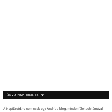
ÜDV A NAPIDROID.HU-N!
A NapiDroid.hu nem csak egy Andriod blog, mindenféle tech témával