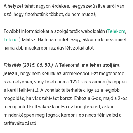
A helyzet tehát nagyon érdekes, leegyszerűsítve arról van
szó, hogy fizethetünk többet, de nem muszáj.
További információkat a szolgáltatók weboldalán (
Telekom
,
Telenor
) találsz. Ha te is érintett vagy, akkor érdemes minél
hamarabb megkeresni az ügyfélszolgálatot.
Frissítés (2015. 06. 30.):
A Telenornál
ma lehet utoljára
jelezni
, hogy nem kérünk az áremelésből. Ezt megteheted
személyesen, vagy telefonon a 1220-as számon (ha éppen
sikerül felhívni…). A vonalak túlterheltek, így az a legjobb
megoldás, ha visszahívást kérsz. Ehhez a 6-os, majd a 2-es
menüpontot kell választani. Ha ezt megteszed, akkor
mindenképpen meg fognak keresni, és nincs félnivalód a
tarifaváltozástól.