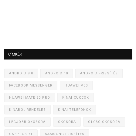
CÍMKÉK
ANDROID 9.0
ANDROID 10
ANDROID FRISSÍTÉS
FACEBOOK MESSENGER
HUAWEI P30
HUAWEI MATE 30 PRO
KÍNAI CUCCOK
KÍNÁBÓL RENDELÉS
KÍNAI TELEFONOK
LEGJOBB OKOSÓRA
OKOSÓRA
OLCSÓ OKOSÓRA
ONEPLUS 7T
SAMSUNG FRISSÍTÉS