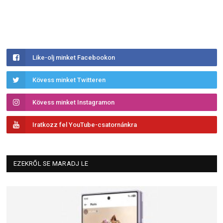
Like-olj minket Facebookon
Kövess minket Twitteren
Kövess minket Instagramon
Iratkozz fel YouTube-csatornánkra
EZEKRŐL SE MARADJ LE