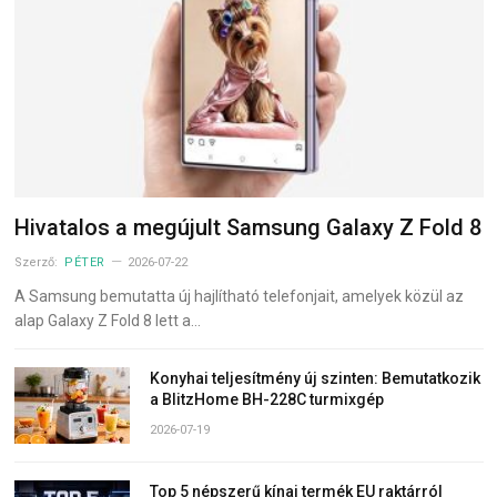
Hivatalos a megújult Samsung Galaxy Z Fold 8
Szerző:
PÉTER
2026-07-22
A Samsung bemutatta új hajlítható telefonjait, amelyek közül az
alap Galaxy Z Fold 8 lett a…
Konyhai teljesítmény új szinten: Bemutatkozik
a BlitzHome BH-228C turmixgép
2026-07-19
Top 5 népszerű kínai termék EU raktárról