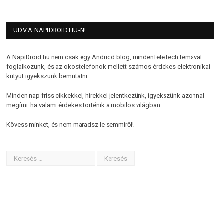
ÜDV A NAPIDROID.HU-N!
A NapiDroid.hu nem csak egy Andriod blog, mindenféle tech témával
foglalkozunk, és az okostelefonok mellett számos érdekes elektronikai
kütyüt igyekszünk bemutatni.
Minden nap friss cikkekkel, hírekkel jelentkezünk, igyekszünk azonnal
megírni, ha valami érdekes történik a mobilos világban.
Kövess minket, és nem maradsz le semmiről!