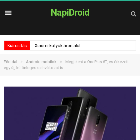
NapiDroid
Kiárusítás
Xiaomi kütyük áron alul
»
»
Főoldal
Android mobilok
Megjelent a OnePlus 6T, és érkezett
egy új, különleges színváltozat is