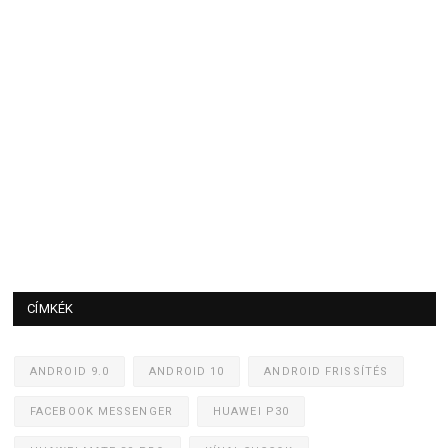
CÍMKÉK
ANDROID 9.0
ANDROID 10
ANDROID FRISSÍTÉS
FACEBOOK MESSENGER
HUAWEI P30