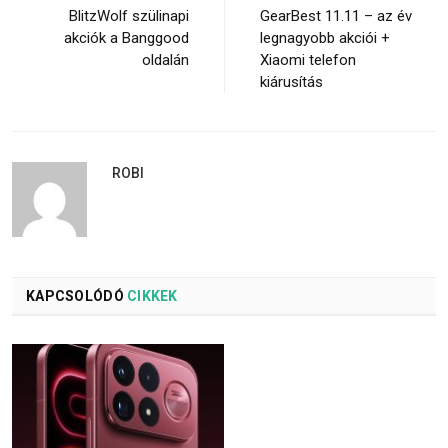
BlitzWolf szülinapi
GearBest 11.11 – az év
akciók a Banggood
legnagyobb akciói +
oldalán
Xiaomi telefon
kiárusítás
ROBI
KAPCSOLÓDÓ
CIKKEK