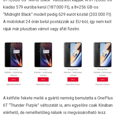
kiadás 579 euróba kerül (187.000 Ft), a 8+256 GB-os
“Midnight Black” modell pedig 629 eurót kóstál (203.000 Ft).
A mobilokat 24 órán belül postázzák az EU-ból, így nem kell
rájuk már pluszban vámot vagy áfát fizetni.
A kétféle fekete mellé a gyártó nemrég bemutatta a OnePlus
6T “Thunder Purple” változatát is, ami egyelőre csak Kínában
elérhető, de remélhetőleg nálunk is megvásárolható lesz.