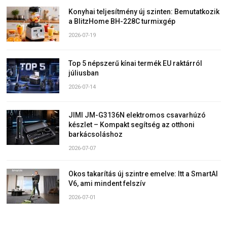
Konyhai teljesítmény új szinten: Bemutatkozik
a BlitzHome BH-228C turmixgép
2026-07-19
Top 5 népszerű kínai termék EU raktárról
júliusban
2026-07-14
JIMI JM-G3136N elektromos csavarhúzó
készlet – Kompakt segítség az otthoni
barkácsoláshoz
2026-07-07
Okos takarítás új szintre emelve: Itt a SmartAI
V6, ami mindent felszív
2026-07-01