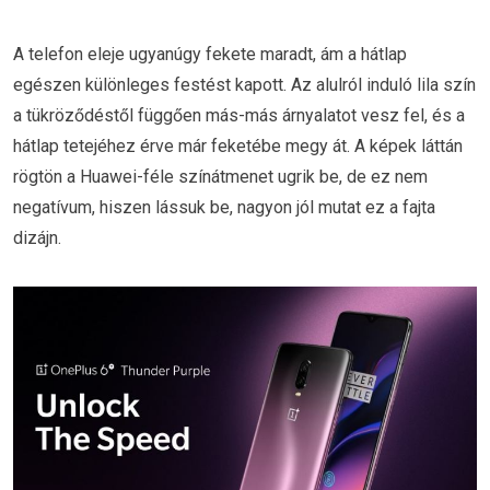
A telefon eleje ugyanúgy fekete maradt, ám a hátlap
egészen különleges festést kapott. Az alulról induló lila szín
a tükröződéstől függően más-más árnyalatot vesz fel, és a
hátlap tetejéhez érve már feketébe megy át. A képek láttán
rögtön a Huawei-féle színátmenet ugrik be, de ez nem
negatívum, hiszen lássuk be, nagyon jól mutat ez a fajta
dizájn.