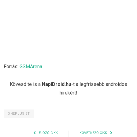
Forrás:
GSMArena
Kövesd te is a
NapiDroid.hu
-t a legfrissebb androidos
hírekért!
ONEPLUS 6T
ELŐZŐ CIKK
KÖVETKEZŐ CIKK