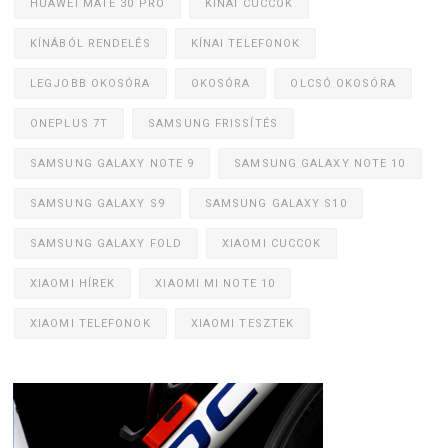
HUAWEI MATE 30 PRO
KÍNAI CUCCOK
KÍNÁBÓL RENDELÉS
KÍNAI TELEFONOK
LEGJOBB OKOSÓRA
OKOSÓRA
OLCSÓ OKOSÓRA
ONEPLUS 7T
SAMSUNG FRISSÍTÉS
SAMSUNG GALAXY NOTE 9
SAMSUNG GALAXY NOTE 10
SAMSUNG GALAXY S9
SAMSUNG GALAXY S10
SAMSUNG GALAXY FOLD
XIAOMI CUCCOK
XIAOMI HÍREK
XIAOMI MI NOTE 10
XIAOMI TELEFONOK
XIAOMI TESZTEK