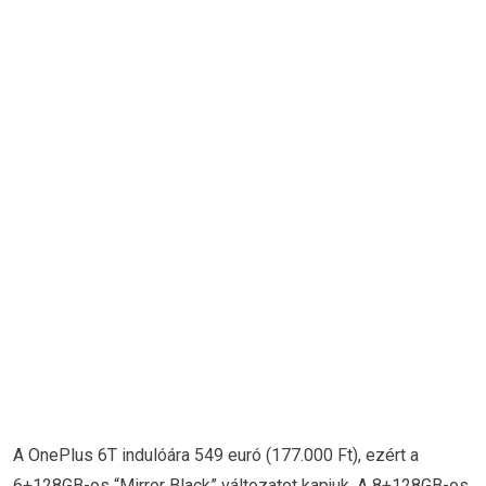
A OnePlus 6T indulóára 549 euró (177.000 Ft), ezért a
6+128GB-os “Mirror Black” változatot kapjuk. A 8+128GB-os