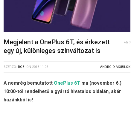
Megjelent a OnePlus 6T, és érkezett
0
egy új, különleges színváltozat is
SZERZŐ:
ROBI
ON
2018-11-06
ANDROID MOBILOK
A nemrég bemutatott
OnePlus 6T
ma (november 6.)
10:00-tól rendelhető a gyártó hivatalos oldalán, akár
hazánkból is!