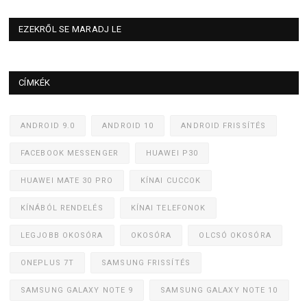
EZEKRŐL SE MARADJ LE
CÍMKÉK
ANDROID 9.0
ANDROID 10
ANDROID FRISSÍTÉS
FACEBOOK MESSENGER
HUAWEI P30
HUAWEI MATE 30 PRO
KÍNAI CUCCOK
KÍNÁBÓL RENDELÉS
KÍNAI TELEFONOK
LEGJOBB OKOSÓRA
OKOSÓRA
OLCSÓ OKOSÓRA
ONEPLUS 7T
SAMSUNG FRISSÍTÉS
SAMSUNG GALAXY NOTE 9
SAMSUNG GALAXY NOTE 10