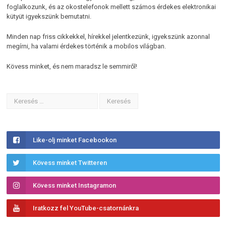
foglalkozunk, és az okostelefonok mellett számos érdekes elektronikai
kütyüt igyekszünk bemutatni.
Minden nap friss cikkekkel, hírekkel jelentkezünk, igyekszünk azonnal
megírni, ha valami érdekes történik a mobilos világban.
Kövess minket, és nem maradsz le semmiről!
Like-olj minket Facebookon
Kövess minket Twitteren
Kövess minket Instagramon
Iratkozz fel YouTube-csatornánkra