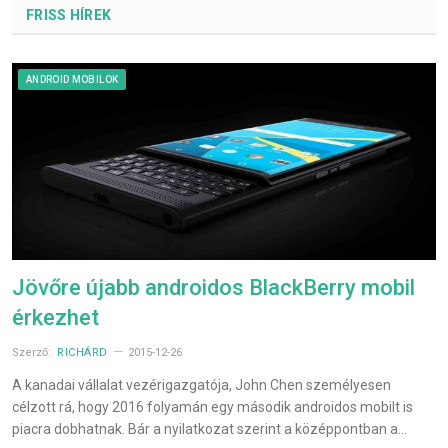
FRISS HÍREK
ANDROID MOBILOK
Jövőre újabb androidos BlackBerry mobil
érkezhet
Szerző:
RICHÁRD
2015-12-26
A kanadai vállalat vezérigazgatója, John Chen személyesen
célzott rá, hogy 2016 folyamán egy második androidos mobilt is
piacra dobhatnak. Bár a nyilatkozat szerint a középpontban a…