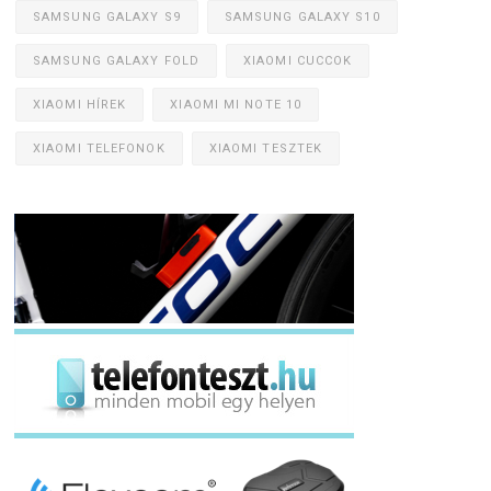
SAMSUNG GALAXY S9
SAMSUNG GALAXY S10
SAMSUNG GALAXY FOLD
XIAOMI CUCCOK
XIAOMI HÍREK
XIAOMI MI NOTE 10
XIAOMI TELEFONOK
XIAOMI TESZTEK