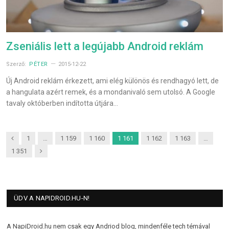
Zseniális lett a legújabb Android reklám
Szerző:
PÉTER
2015-12-22
Új Android reklám érkezett, ami elég különös és rendhagyó lett, de
a hangulata azért remek, és a mondanivaló sem utolsó. A Google
tavaly októberben indította útjára…
Previous
1
…
1 159
1 160
1 161
1 162
1 163
…
Next
1 351
ÜDV A NAPIDROID.HU-N!
A NapiDroid.hu nem csak egy Andriod blog, mindenféle tech témával