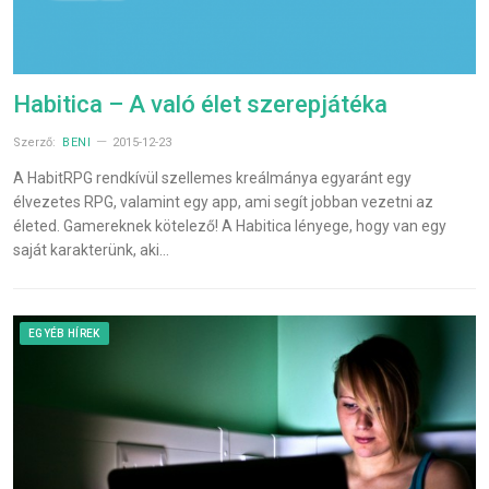
Habitica – A való élet szerepjátéka
Szerző:
BENI
2015-12-23
A HabitRPG rendkívül szellemes kreálmánya egyaránt egy
élvezetes RPG, valamint egy app, ami segít jobban vezetni az
életed. Gamereknek kötelező! A Habitica lényege, hogy van egy
saját karakterünk, aki…
EGYÉB HÍREK