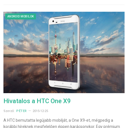
ANDROID MOBILOK
Hivatalos a HTC One X9
Szerző:
PÉTER
2015-12-25
A HTC bemutatta legújabb mobilját, a One X9-et, mégpedig a
korábbi híreknek megfelelően éppen karácsonykor. Egy prémium