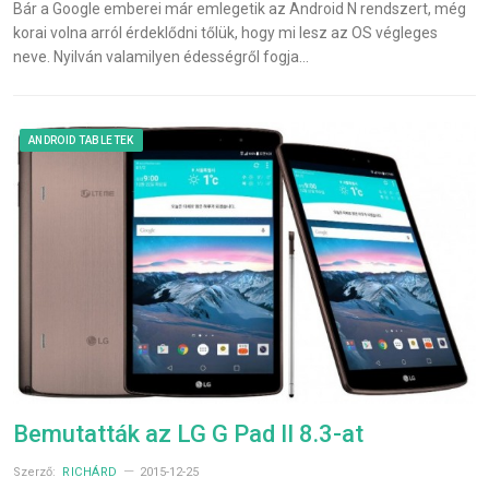
Bár a Google emberei már emlegetik az Android N rendszert, még
korai volna arról érdeklődni tőlük, hogy mi lesz az OS végleges
neve. Nyilván valamilyen édességről fogja…
ANDROID TABLETEK
Bemutatták az LG G Pad II 8.3-at
Szerző:
RICHÁRD
2015-12-25