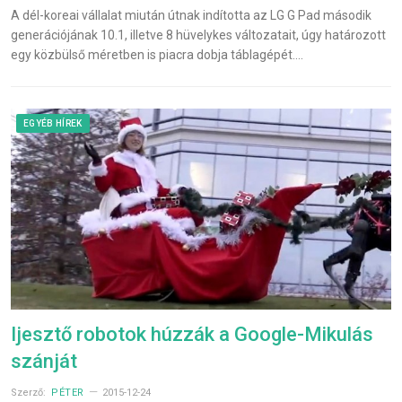
A dél-koreai vállalat miután útnak indította az LG G Pad második
generációjának 10.1, illetve 8 hüvelykes változatait, úgy határozott
egy közbülső méretben is piacra dobja táblagépét.…
EGYÉB HÍREK
Ijesztő robotok húzzák a Google-Mikulás
szánját
Szerző:
PÉTER
2015-12-24