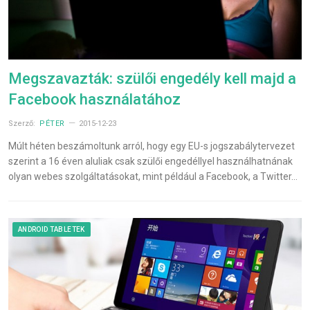
Megszavazták: szülői engedély kell majd a
Facebook használatához
Szerző:
PÉTER
2015-12-23
Múlt héten beszámoltunk arról, hogy egy EU-s jogszabálytervezet
szerint a 16 éven aluliak csak szülői engedéllyel használhatnának
olyan webes szolgáltatásokat, mint például a Facebook, a Twitter…
ANDROID TABLETEK