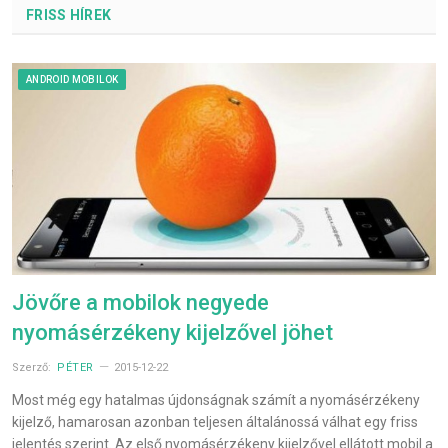
FRISS HÍREK
ANDROID MOBILOK
Jövőre a mobilok negyede
nyomásérzékeny kijelzővel jöhet
Szerző:
PÉTER
2015-12-22
Most még egy hatalmas újdonságnak számít a nyomásérzékeny
kijelző, hamarosan azonban teljesen általánossá válhat egy friss
jelentés szerint. Az első nyomásérzékeny kijelzővel ellátott mobil a