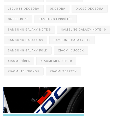
LEGJOBB OKOSÓRA
OKOSÓRA
OLCSÓ OKOSÓRA
ONEPLUS 7T
SAMSUNG FRISSÍTÉS
SAMSUNG GALAXY NOTE 9
SAMSUNG GALAXY NOTE 10
SAMSUNG GALAXY S9
SAMSUNG GALAXY S10
SAMSUNG GALAXY FOLD
XIAOMI CUCCOK
XIAOMI HÍREK
XIAOMI MI NOTE 10
XIAOMI TELEFONOK
XIAOMI TESZTEK