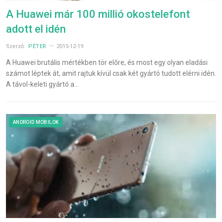
A Huawei már 100 millió okostelefont
adott el idén
Szerző:
PÉTER
2015-12-19
A Huawei brutális mértékben tör előre, és most egy olyan eladási
számot léptek át, amit rajtuk kívül csak két gyártó tudott elérni idén.
A távol-keleti gyártó a…
ANDROID MOBILOK