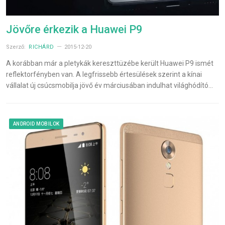
Jövőre érkezik a Huawei P9
Szerző:
RICHÁRD
2015-12-20
A korábban már a pletykák kereszttüzébe került Huawei P9 ismét
reflektorfényben van. A legfrissebb értesülések szerint a kínai
vállalat új csúcsmobilja jövő év márciusában indulhat világhódító…
ANDROID MOBILOK