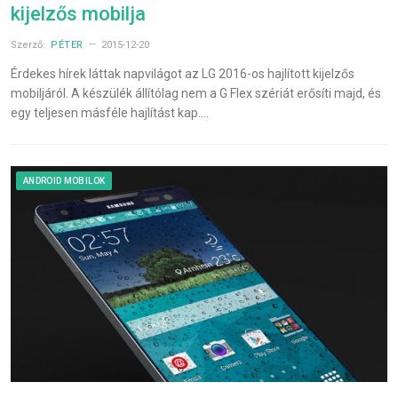
kijelzős mobilja
Szerző:
PÉTER
2015-12-20
Érdekes hírek láttak napvilágot az LG 2016-os hajlított kijelzős
mobiljáról. A készülék állítólag nem a G Flex szériát erősíti majd, és
egy teljesen másféle hajlítást kap.…
ANDROID MOBILOK