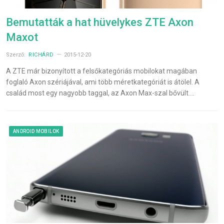
Bemutatták a hat hüvelykes ZTE Axon
Maxot
Szerző:
RICHÁRD
2015-12-20
A ZTE már bizonyított a felsőkategóriás mobilokat magában
foglaló Axon szériájával, ami több méretkategóriát is átölel. A
család most egy nagyobb taggal, az Axon Max-szal bővült.…
ANDROID MOBILOK