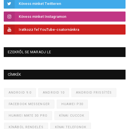
Kövess minket Twitteren
Kövess minket Instagramon
Iratkozz fel YouTube-csatornánkra
EZEKRŐL SE MARADJ LE
CÍMKÉK
ANDROID 9.0
ANDROID 10
ANDROID FRISSÍTÉS
FACEBOOK MESSENGER
HUAWEI P30
HUAWEI MATE 30 PRO
KÍNAI CUCCOK
KÍNÁBÓL RENDELÉS
KÍNAI TELEFONOK