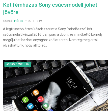
Két fémházas Sony csúcsmodell jöhet
jövőre
Szerző:
PÉTER
2015-12-19
A legfrissebb értesülések szerint a Sony “mindössze” két
csúcsmobilt készül 2016-ban piacra dobni, és mindkettő komoly
megújulást hozhat anyaghasználat terén. Nemrég még arról
olvashattunk, hogy állítólag…
ANDROID MOBILOK