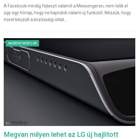
A Facebook mindig fejleszt valamit a Messengeren, nem telik el
úgy egy hónap, hogy ne kapnánk valami új funkciót. Nézzük, hogy
mivel készült a közösségi oldal…
ANDROID MOBILOK
Megvan milyen lehet az LG új hajlított