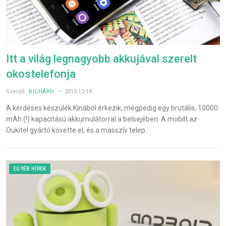
Itt a világ legnagyobb akkujával szerelt
okostelefonja
Szerző:
RICHÁRD
2015-12-18
A kérdéses készülék Kínából érkezik, mégpedig egy brutális, 10000
mAh (!) kapacitású akkumulátorral a belsejében. A mobilt az
Oukitel gyártó követte el, és a masszív telep…
EGYÉB HÍREK