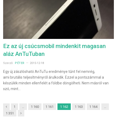
Ez az új csúcsmobil mindenkit magasan
aláz AnTuTuban
Szerző:
PÉTER
2015-12-18
Egy új zászlósható AnTuTu eredménye tűnt fel nemrég,
ami brutális teljesítményről árulkodik. Ezzel a pontszámmal a
készülék minden ellenfelét a földbe döngölheti. Nem másról van
szó, mint…
Previous
1
…
1 160
1 161
1 162
1 163
1 164
…
Next
1 351