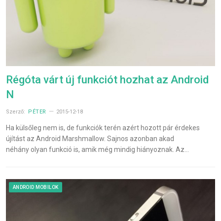
Régóta várt új funkciót hozhat az Android
N
Szerző:
PÉTER
2015-12-18
Ha külsőleg nem is, de funkciók terén azért hozott pár érdekes
újítást az Android Marshmallow. Sajnos azonban akad
néhány olyan funkció is, amik még mindig hiányoznak. Az…
ANDROID MOBILOK