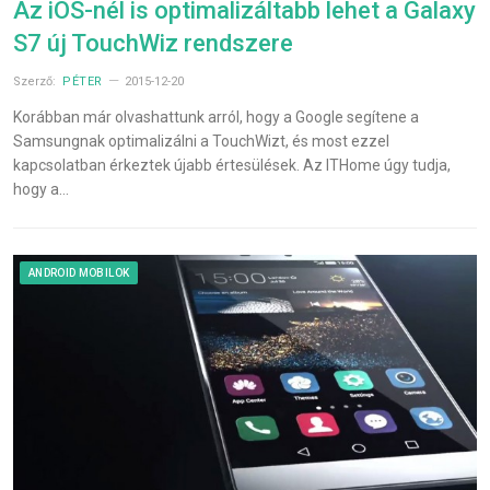
Az iOS-nél is optimalizáltabb lehet a Galaxy
S7 új TouchWiz rendszere
Szerző:
PÉTER
2015-12-20
Korábban már olvashattunk arról, hogy a Google segítene a
Samsungnak optimalizálni a TouchWizt, és most ezzel
kapcsolatban érkeztek újabb értesülések. Az ITHome úgy tudja,
hogy a…
ANDROID MOBILOK