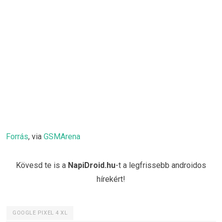
Forrás
, via
GSMArena
Kövesd te is a
NapiDroid.hu
-t a legfrissebb androidos
hírekért!
GOOGLE PIXEL 4 XL