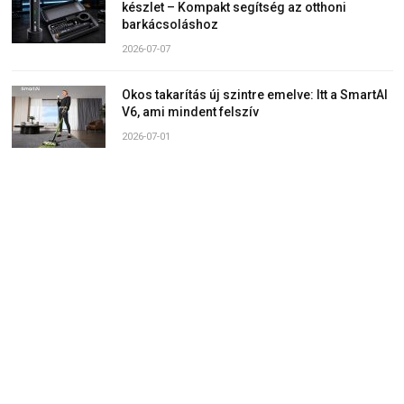
készlet – Kompakt segítség az otthoni
barkácsoláshoz
2026-07-07
Okos takarítás új szintre emelve: Itt a SmartAI
V6, ami mindent felszív
2026-07-01