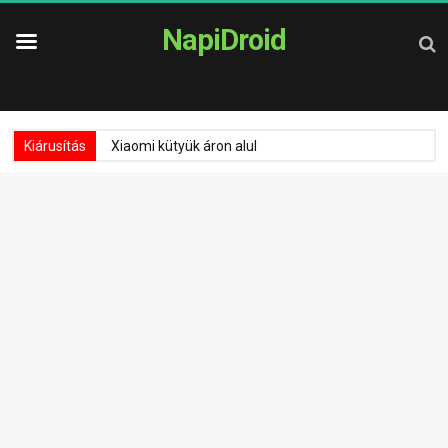
NapiDroid
Kiárusítás
Xiaomi kütyük áron alul