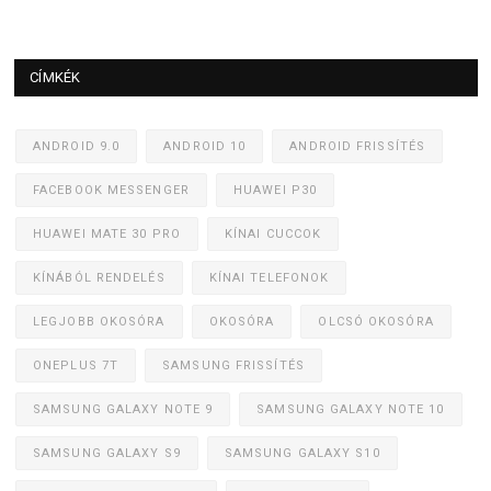
CÍMKÉK
ANDROID 9.0
ANDROID 10
ANDROID FRISSÍTÉS
FACEBOOK MESSENGER
HUAWEI P30
HUAWEI MATE 30 PRO
KÍNAI CUCCOK
KÍNÁBÓL RENDELÉS
KÍNAI TELEFONOK
LEGJOBB OKOSÓRA
OKOSÓRA
OLCSÓ OKOSÓRA
ONEPLUS 7T
SAMSUNG FRISSÍTÉS
SAMSUNG GALAXY NOTE 9
SAMSUNG GALAXY NOTE 10
SAMSUNG GALAXY S9
SAMSUNG GALAXY S10