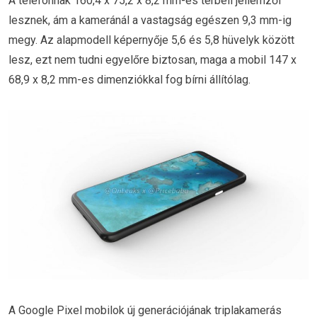
A telefonnak 160,4 x 75,2 x 8,2 mm-es térbeli jellemzői
lesznek, ám a kameránál a vastagság egészen 9,3 mm-ig
megy. Az alapmodell képernyője 5,6 és 5,8 hüvelyk között
lesz, ezt nem tudni egyelőre biztosan, maga a mobil 147 x
68,9 x 8,2 mm-es dimenziókkal fog bírni állítólag.
A Google Pixel mobilok új generációjának triplakamerás