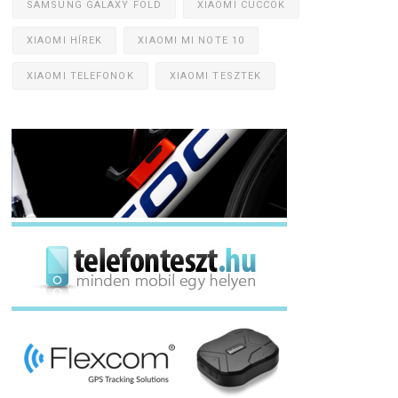
SAMSUNG GALAXY FOLD
XIAOMI CUCCOK
XIAOMI HÍREK
XIAOMI MI NOTE 10
XIAOMI TELEFONOK
XIAOMI TESZTEK