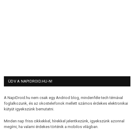
ÜDV A NAPIDROID.HU-N!
A NapiDroid.hu nem csak egy Andriod blog, mindenféle tech témával
foglalkozunk, és az okostelefonok mellett számos érdekes elektronikai
kütyüt igyekszünk bemutatni.
Minden nap friss cikkekkel, hírekkel jelentkezünk, igyekszünk azonnal
megírni, ha valami érdekes történik a mobilos világban.