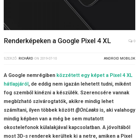
Renderképeken a Google Pixel 4 XL
0
SZERZŐ:
RICHÁRD
ON
2019-07-10
ANDROID MOBILOK
A Google nemrégiben
közzétett egy képet a Pixel 4 XL
hátlapjáról
, de eddig nem igazán lehetett tudni, miként
fog szemből kinézni a készülék. Szerencsére vannak
megbízható szivárogtatók, akikre mindig lehet
számítani, ilyen többek között
@OnLeaks
is, aki valahogy
mindig képben van a még be sem mutatott
okostelefonok külalakjával kapcsolatban. A jóvoltából
most 3D-s renderek kerültek ki a netre, amiken a Pixel