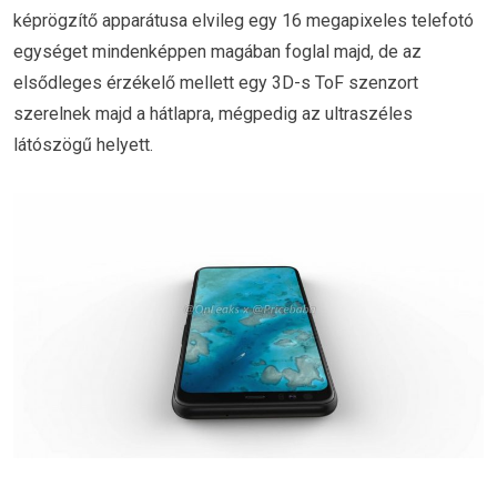
képrögzítő apparátusa elvileg egy 16 megapixeles telefotó
egységet mindenképpen magában foglal majd, de az
elsődleges érzékelő mellett egy 3D-s ToF szenzort
szerelnek majd a hátlapra, mégpedig az ultraszéles
látószögű helyett.