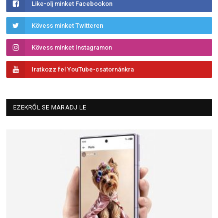
Like-olj minket Facebookon
Kövess minket Twitteren
Kövess minket Instagramon
Iratkozz fel YouTube-csatornánkra
EZEKRŐL SE MARADJ LE