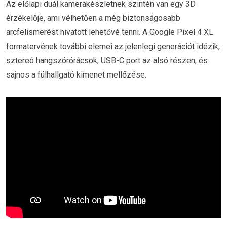
Az előlapi duál kamerakészletnek szintén van egy 3D
érzékelője, ami vélhetően a még biztonságosabb
arcfelismerést hivatott lehetővé tenni. A Google Pixel 4 XL
formatervének további elemei az jelenlegi generációt idézik,
sztereó hangszórórácsok, USB-C port az alsó részen, és
sajnos a fülhallgató kimenet mellőzése.