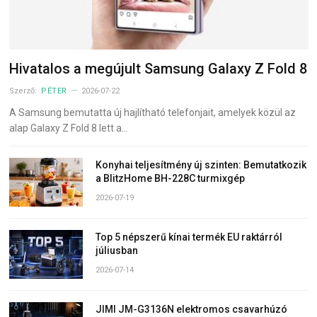
Hivatalos a megújult Samsung Galaxy Z Fold 8
Szerző:
PÉTER
2026-07-22
A Samsung bemutatta új hajlítható telefonjait, amelyek közül az
alap Galaxy Z Fold 8 lett a…
Konyhai teljesítmény új szinten: Bemutatkozik
a BlitzHome BH-228C turmixgép
2026-07-19
Top 5 népszerű kínai termék EU raktárról
júliusban
2026-07-14
JIMI JM-G3136N elektromos csavarhúzó