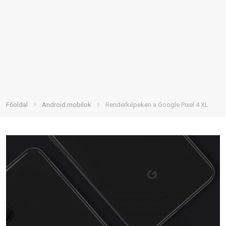
»
»
Főoldal
Android mobilok
Renderképeken a Google Pixel 4 XL