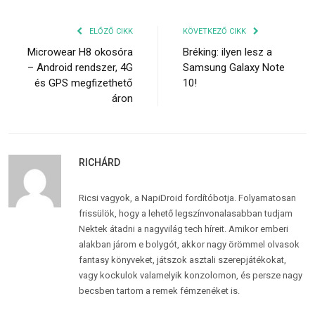
ELŐZŐ CIKK
KÖVETKEZŐ CIKK
Microwear H8 okosóra
Bréking: ilyen lesz a
– Android rendszer, 4G
Samsung Galaxy Note
és GPS megfizethető
10!
áron
RICHÁRD
Ricsi vagyok, a NapiDroid fordítóbotja. Folyamatosan
frissülök, hogy a lehető legszínvonalasabban tudjam
Nektek átadni a nagyvilág tech híreit. Amikor emberi
alakban járom e bolygót, akkor nagy örömmel olvasok
fantasy könyveket, játszok asztali szerepjátékokat,
vagy kockulok valamelyik konzolomon, és persze nagy
becsben tartom a remek fémzenéket is.