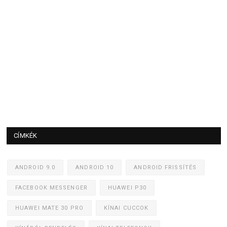
CÍMKÉK
ANDROID 9.0
ANDROID 10
ANDROID FRISSÍTÉS
FACEBOOK MESSENGER
HUAWEI P30
HUAWEI MATE 30 PRO
KÍNAI CUCCOK