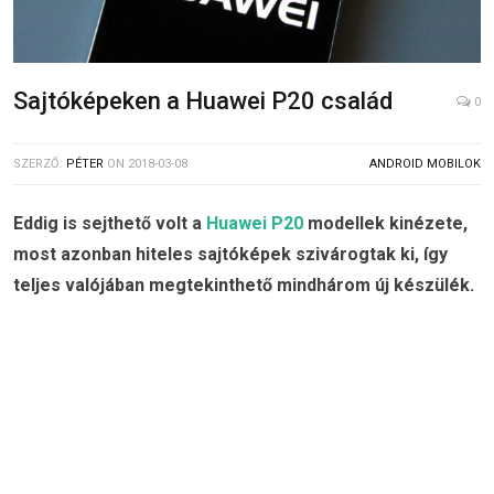
Sajtóképeken a Huawei P20 család
0
SZERZŐ:
PÉTER
ON
2018-03-08
ANDROID MOBILOK
Eddig is sejthető volt a
Huawei P20
modellek kinézete,
most azonban hiteles sajtóképek szivárogtak ki, így
teljes valójában megtekinthető mindhárom új készülék.