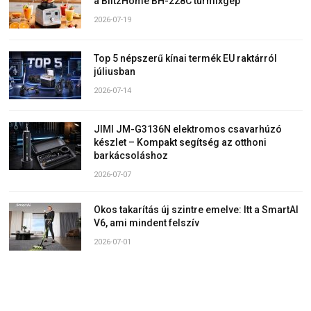
a BlitzHome BH-228C turmixgép
2026-07-19
Top 5 népszerű kínai termék EU raktárról
júliusban
2026-07-14
JIMI JM-G3136N elektromos csavarhúzó
készlet – Kompakt segítség az otthoni
barkácsoláshoz
2026-07-07
Okos takarítás új szintre emelve: Itt a SmartAI
V6, ami mindent felszív
2026-07-01