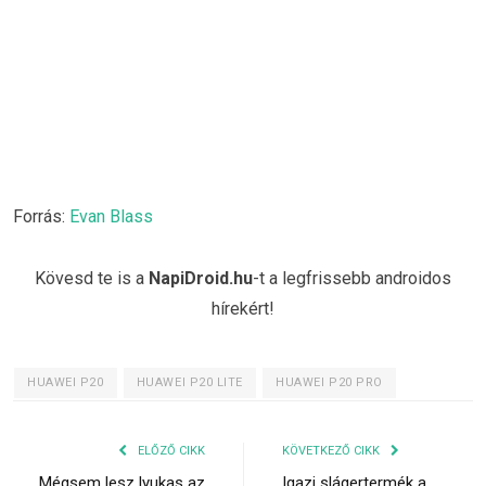
Forrás:
Evan Blass
Kövesd te is a
NapiDroid.hu
-t a legfrissebb androidos
hírekért!
HUAWEI P20
HUAWEI P20 LITE
HUAWEI P20 PRO
ELŐZŐ CIKK
KÖVETKEZŐ CIKK
Mégsem lesz lyukas az
Igazi slágertermék a