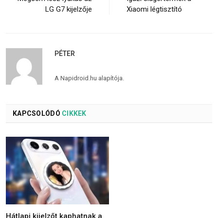
LG G7 kijelzője
Xiaomi légtisztító
PÉTER
A Napidroid.hu alapítója.
KAPCSOLÓDÓ
CIKKEK
Hátlapi kijelzőt kaphatnak a