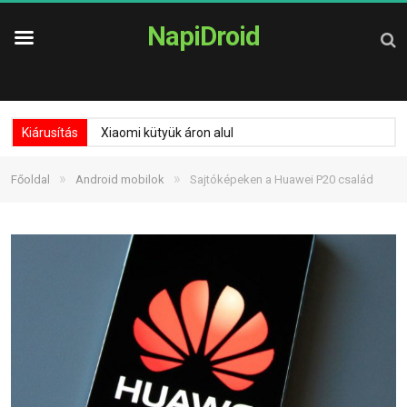
NapiDroid
Kiárusítás
Xiaomi kütyük áron alul
»
»
Főoldal
Android mobilok
Sajtóképeken a Huawei P20 család