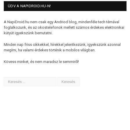
ÜDV A NAPIDROID.HU-N!
A NapiDroid.hu nem csak egy Andriod blog, mindenféle tech témával
foglalkozunk, és az okostelefonok mellett számos érdekes elektronikai
kütyüt igyekszünk bemutatni.
Minden nap friss cikkekkel, hírekkel jelentkezünk, igyekszünk azonnal
megírni, ha valami érdekes történik a mobilos világban.
Kövess minket, és nem maradsz le semmiről!