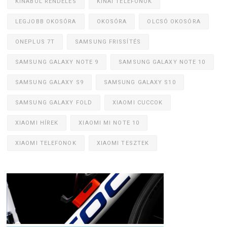
KÍNÁBÓL RENDELÉS
KÍNAI TELEFONOK
LEGJOBB OKOSÓRA
OKOSÓRA
OLCSÓ OKOSÓRA
ONEPLUS 7T
SAMSUNG FRISSÍTÉS
SAMSUNG GALAXY NOTE 9
SAMSUNG GALAXY NOTE 10
SAMSUNG GALAXY S9
SAMSUNG GALAXY S10
SAMSUNG GALAXY FOLD
XIAOMI CUCCOK
XIAOMI HÍREK
XIAOMI MI NOTE 10
XIAOMI TELEFONOK
XIAOMI TESZTEK