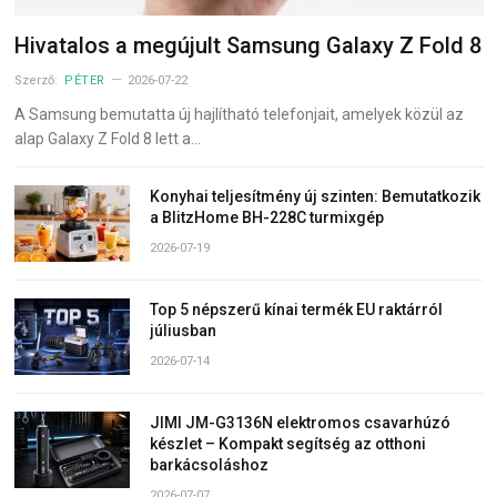
Hivatalos a megújult Samsung Galaxy Z Fold 8
Szerző:
PÉTER
2026-07-22
A Samsung bemutatta új hajlítható telefonjait, amelyek közül az
alap Galaxy Z Fold 8 lett a…
Konyhai teljesítmény új szinten: Bemutatkozik
a BlitzHome BH-228C turmixgép
2026-07-19
Top 5 népszerű kínai termék EU raktárról
júliusban
2026-07-14
JIMI JM-G3136N elektromos csavarhúzó
készlet – Kompakt segítség az otthoni
barkácsoláshoz
2026-07-07