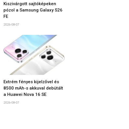
Kiszivárgott sajtóképeken
pózol a Samsung Galaxy S26
FE
2026-08-07
Extrém fényes kijelzővel és
8500 mAh-s akkuval debütált
a Huawei Nova 16 SE
2026-08-07