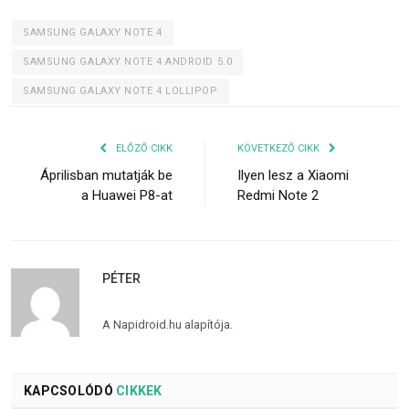
SAMSUNG GALAXY NOTE 4
SAMSUNG GALAXY NOTE 4 ANDROID 5.0
SAMSUNG GALAXY NOTE 4 LOLLIPOP
ELŐZŐ CIKK
KÖVETKEZŐ CIKK
Áprilisban mutatják be
Ilyen lesz a Xiaomi
a Huawei P8-at
Redmi Note 2
PÉTER
A Napidroid.hu alapítója.
KAPCSOLÓDÓ
CIKKEK