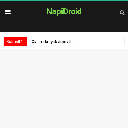
NapiDroid
Kiárusítás
Xiaomi kütyük áron alul