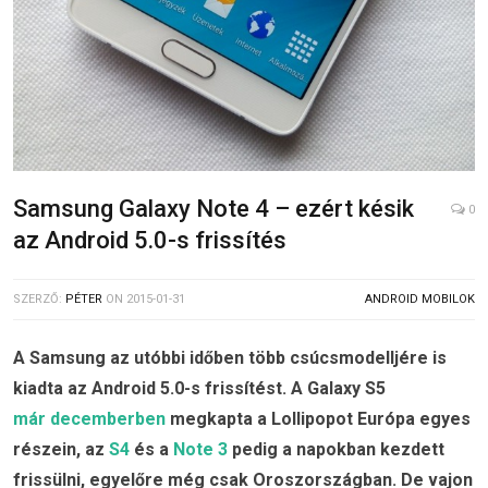
Samsung Galaxy Note 4 – ezért késik
0
az Android 5.0-s frissítés
SZERZŐ:
PÉTER
ON
2015-01-31
ANDROID MOBILOK
A Samsung az utóbbi időben több csúcsmodelljére is
kiadta az Android 5.0-s frissítést. A Galaxy S5
már decemberben
megkapta a Lollipopot Európa egyes
részein, az
S4
és a
Note 3
pedig a napokban kezdett
frissülni, egyelőre még csak Oroszországban. De vajon