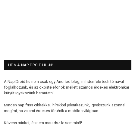
ÜDV A NAPIDROID.HU-N!
A NapiDroid.hu nem csak egy Andriod blog, mindenféle tech témával
foglalkozunk, és az okostelefonok mellett számos érdekes elektronikai
kütyüt igyekszünk bemutatni.
Minden nap friss cikkekkel, hírekkel jelentkezünk, igyekszünk azonnal
megírni, ha valami érdekes történik a mobilos világban.
Kövess minket, és nem maradsz le semmiről!