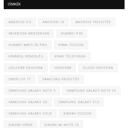
CÍMKÉK
ANDROID 9.0
ANDROID 10
ANDROID FRISSÍTÉS
FACEBOOK MESSENGER
HUAWEI P30
HUAWEI MATE 30 PRO
KÍNAI CUCCOK
KÍNÁBÓL RENDELÉS
KÍNAI TELEFONOK
LEGJOBB OKOSÓRA
OKOSÓRA
OLCSÓ OKOSÓRA
ONEPLUS 7T
SAMSUNG FRISSÍTÉS
SAMSUNG GALAXY NOTE 9
SAMSUNG GALAXY NOTE 10
SAMSUNG GALAXY S9
SAMSUNG GALAXY S10
SAMSUNG GALAXY FOLD
XIAOMI CUCCOK
XIAOMI HÍREK
XIAOMI MI NOTE 10