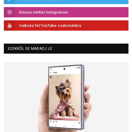
Kövess minket Instagramon
Iratkozz fel YouTube-csatornánkra
EZEKRŐL SE MARADJ LE