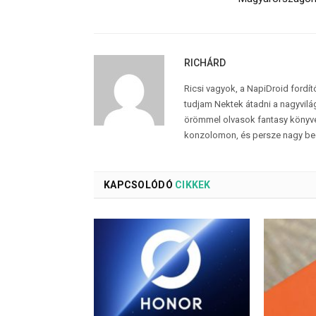
RICHÁRD
Ricsi vagyok, a NapiDroid fordí
tudjam Nektek átadni a nagyvilág
örömmel olvasok fantasy könyvek
konzolomon, és persze nagy be
KAPCSOLÓDÓ
CIKKEK