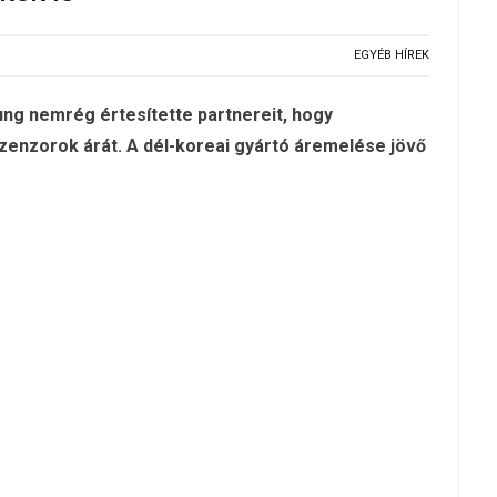
EGYÉB HÍREK
sung nemrég értesítette partnereit, hogy
nzorok árát. A dél-koreai gyártó áremelése jövő