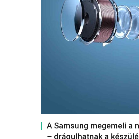
A Samsung megemeli a m
– drágulhatnak a készülé