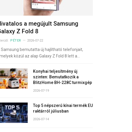
ivatalos a megújult Samsung
alaxy Z Fold 8
zerző:
PÉTER
2026-07-22
 Samsung bemutatta új hajlítható telefonjait,
melyek közül az alap Galaxy Z Fold 8 lett a…
Konyhai teljesítmény új
szinten: Bemutatkozik a
BlitzHome BH-228C turmixgép
2026-07-19
Top 5 népszerű kínai termék EU
raktárról júliusban
2026-07-14