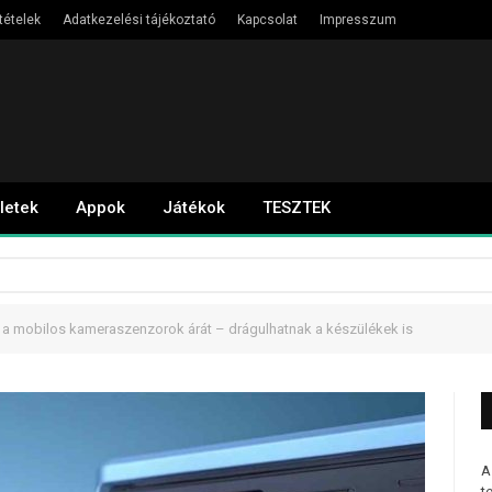
tételek
Adatkezelési tájékoztató
Kapcsolat
Impresszum
letek
Appok
Játékok
TESZTEK
 mobilos kameraszenzorok árát – drágulhatnak a készülékek is
A
t