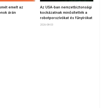
smét emelt az
Az USA-ban nemzetbiztonsági
onok árán
kockázatnak minősítették a
robotporszívókat és fűnyírókat
2026-08-03