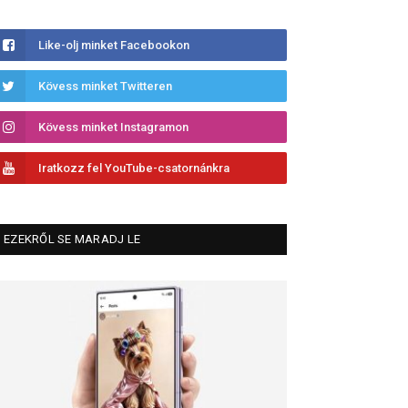
Like-olj minket Facebookon
Kövess minket Twitteren
Kövess minket Instagramon
Iratkozz fel YouTube-csatornánkra
EZEKRŐL SE MARADJ LE