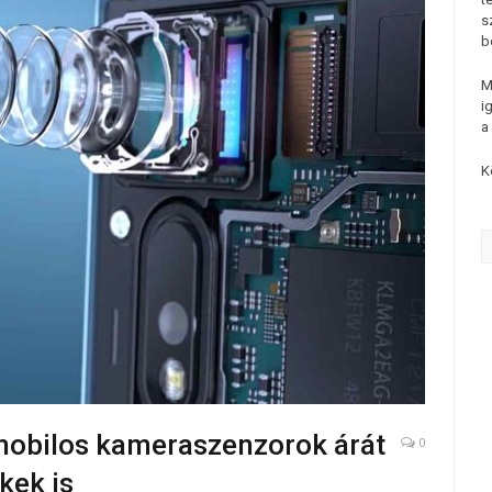
s
b
M
i
a
K
obilos kameraszenzorok árát
0
kek is