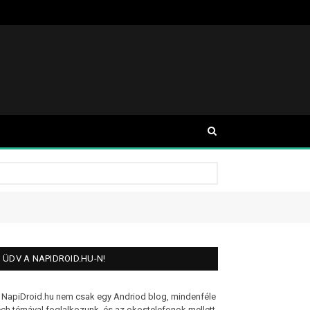
ÜDV A NAPIDROID.HU-N!
 NapiDroid.hu nem csak egy Andriod blog, mindenféle
ech témával foglalkozunk, és az okostelefonok mellett