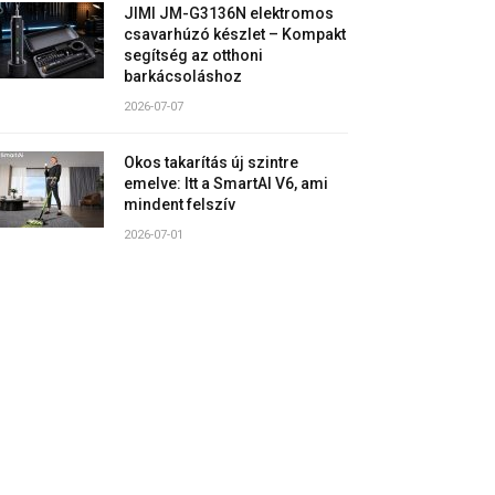
JIMI JM-G3136N elektromos
csavarhúzó készlet – Kompakt
segítség az otthoni
barkácsoláshoz
2026-07-07
Okos takarítás új szintre
emelve: Itt a SmartAI V6, ami
mindent felszív
2026-07-01