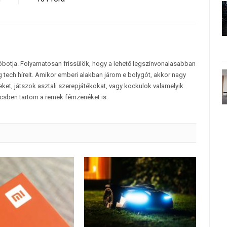
tóbotja. Folyamatosan frissülök, hogy a lehető legszínvonalasabban
 tech híreit. Amikor emberi alakban járom e bolygót, akkor nagy
et, játszok asztali szerepjátékokat, vagy kockulok valamelyik
csben tartom a remek fémzenéket is.