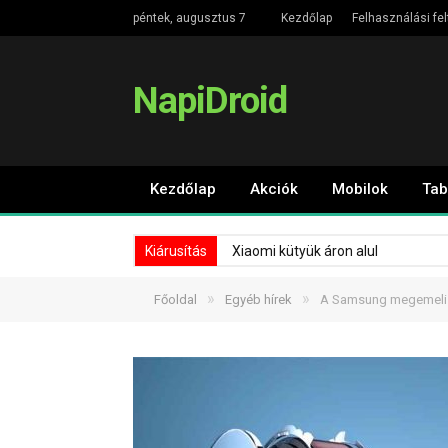
péntek, augusztus 7
Kezdőlap
Felhasználási fel
NapiDroid
Kezdőlap
Akciók
Mobilok
Tab
Kiárusítás
Xiaomi kütyük áron alul
»
»
Főoldal
Egyéb hírek
A Samsung megemeli a