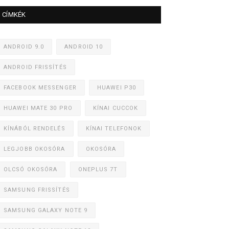
CÍMKÉK
ANDROID 9.0
ANDROID 10
ANDROID FRISSÍTÉS
FACEBOOK MESSENGER
HUAWEI P30
HUAWEI MATE 30 PRO
KÍNAI CUCCOK
KÍNÁBÓL RENDELÉS
KÍNAI TELEFONOK
LEGJOBB OKOSÓRA
OKOSÓRA
OLCSÓ OKOSÓRA
ONEPLUS 7T
SAMSUNG FRISSÍTÉS
SAMSUNG GALAXY NOTE 9