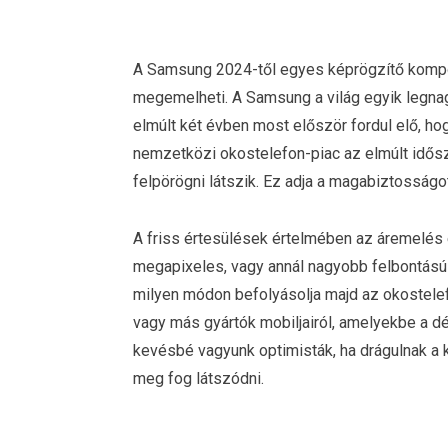
A Samsung 2024-től egyes képrögzítő kompo
megemelheti. A Samsung a világ egyik legna
elmúlt két évben most először fordul elő, h
nemzetközi okostelefon-piac az elmúlt idős
felpörögni látszik. Ez adja a magabiztosságo
A friss értesülések értelmében az áremelés 
megapixeles, vagy annál nagyobb felbontású 
milyen módon befolyásolja majd az okostelef
vagy más gyártók mobiljairól, amelyekbe a dél
kevésbé vagyunk optimisták, ha drágulnak a
meg fog látszódni.