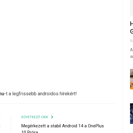
H
G
S
A
a
hu
-t a legfrissebb androidos hírekért!
K
KÖVETKEZŐ CIKK
t
Megérkezett a stabil Android 14 a OnePlus
n
10 Próra