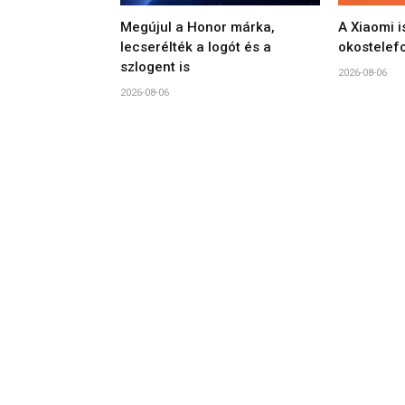
Megújul a Honor márka,
A Xiaomi i
lecserélték a logót és a
okostelef
szlogent is
2026-08-06
2026-08-06