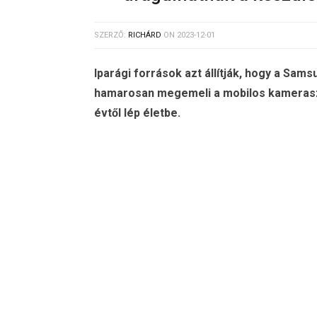
SZERZŐ:
RICHÁRD
ON
2023-12-01
Iparági források azt állítják, hogy a Sam
hamarosan megemeli a mobilos kamerasze
évtől lép életbe.