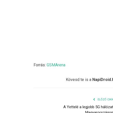
Forrás:
GSMArena
Kövesd te is a
NapiDroid.
ELŐZŐ CIK
A Yettelé a legjobb 5G hálóza
Magyarországo