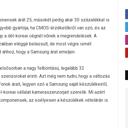
nensek árát 25, másokét pedig akár 30 százalékkal is
gyobb gyártója, ha CMOS-érzékelőkről van szó, és az
ogy a dél-koreai cégnél nőnek a megrendelések. A
zakban eléggé belassult, de most végre ismét
t ahhoz, hogy a Samsung árat emeljen.
elsősorban a nagy felbontású, legalább 32
szenzorokat érinti. Azt még nem tudni, hogy a változás
onok árait, legyen szó a Samsung saját készülékeiről,
-koreai vállalat kameraszenzorjait szerelik. Mi azért
 komponensek, az esélyesen a készülékek vételárán is