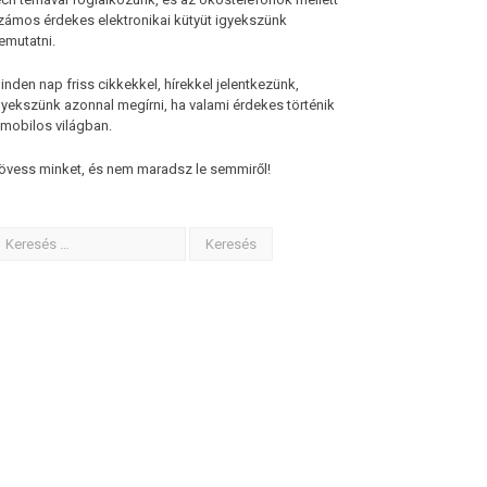
zámos érdekes elektronikai kütyüt igyekszünk
emutatni.
inden nap friss cikkekkel, hírekkel jelentkezünk,
gyekszünk azonnal megírni, ha valami érdekes történik
 mobilos világban.
övess minket, és nem maradsz le semmiről!