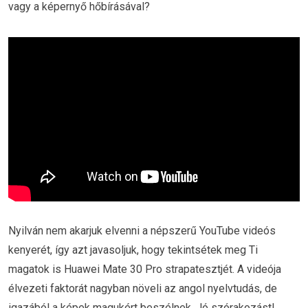
vagy a képernyő hőbírásával?
Nyilván nem akarjuk elvenni a népszerű YouTube videós
kenyerét, így azt javasoljuk, hogy tekintsétek meg Ti
magatok is Huawei Mate 30 Pro strapatesztjét. A videója
élvezeti faktorát nagyban növeli az angol nyelvtudás, de
igazából a képek magukért beszélnek. Jó szórakozást!