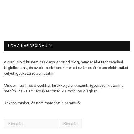
ÜDV A NAPIDROID.HU-N!
A NapiDroid.hu nem csak egy Andriod blog, mindenféle tech témával
foglalkozunk, és az okostelefonok mellett számos érdekes elektronikai
kütyüt igyekszünk bemutatni.
Minden nap friss cikkekkel, hírekkel jelentkezünk, igyekszünk azonnal
megírni, ha valami érdekes történik a mobilos világban.
Kövess minket, és nem maradsz le semmiről!