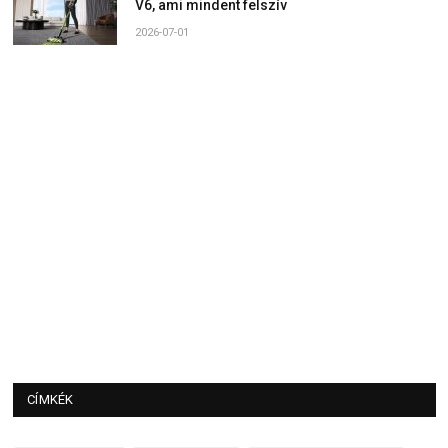
V6, ami mindent felszív
2026-07-01
CÍMKÉK