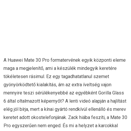
A Huawei Mate 30 Pro formatervének egyik központi eleme
maga a megjelenítő, ami a készülék mindegyik keretére
tökéletesen rásimul. Ez egy tagadhatatlanul szemet
gyönyörködtető kialakítás, ám az extra íveltség vajon
mennyire teszi sérülékenyebbé az egyébként Gorilla Glass
6 által oltalmazott képernyőt? A lenti videó alapján a hajlítást
elég jól bírja, mert a kínai gyártó rendkívül ellenálló és merev
keretet adott okostelefonjának. Zack hiába feszíti, a Mate 30
Pro egyszerűen nem enged. És mi a helyzet a karcokkal