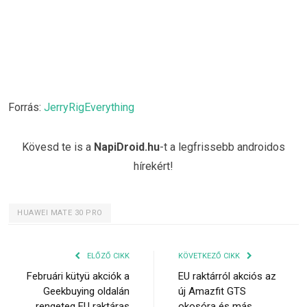
Forrás:
JerryRigEverything
Kövesd te is a
NapiDroid.hu
-t a legfrissebb androidos
hírekért!
HUAWEI MATE 30 PRO
ELŐZŐ CIKK
KÖVETKEZŐ CIKK
Februári kütyü akciók a
EU raktárról akciós az
Geekbuying oldalán
új Amazfit GTS
rengeteg EU raktáras
okosóra és más