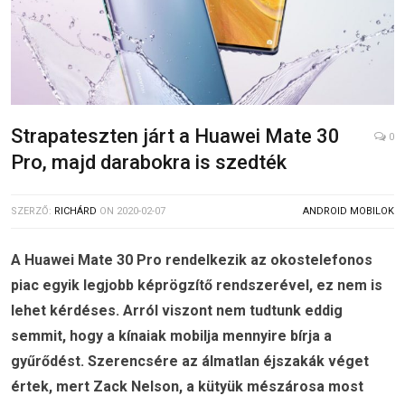
Strapateszten járt a Huawei Mate 30
0
Pro, majd darabokra is szedték
SZERZŐ:
RICHÁRD
ON
2020-02-07
ANDROID MOBILOK
A Huawei Mate 30 Pro rendelkezik az okostelefonos
piac egyik legjobb képrögzítő rendszerével, ez nem is
lehet kérdéses. Arról viszont nem tudtunk eddig
semmit, hogy a kínaiak mobilja mennyire bírja a
gyűrődést. Szerencsére az álmatlan éjszakák véget
értek, mert Zack Nelson, a kütyük mészárosa most