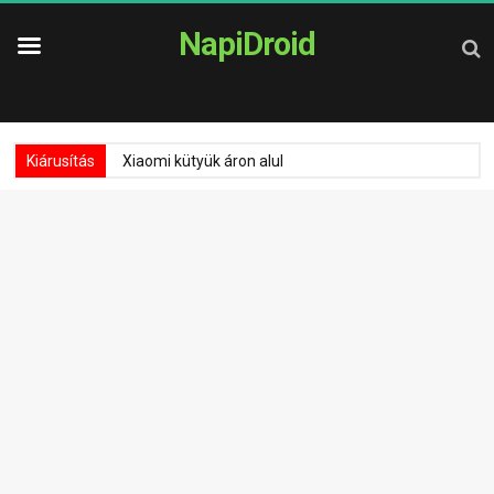
NapiDroid
Kiárusítás
Xiaomi kütyük áron alul