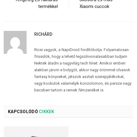
termékkel
Xiaomi cuccok
RICHÁRD
Ricsi vagyok, a NapiDroid fordítóbotja. Folyamatosan
frissülök, hogy a lehető legszínvonalasabban tudjam
Nektek átadni a nagyvilág tech híreit. Amikor emberi
alakban járom e bolygót, akkor nagy örömmel olvasok
fantasy könyveket, játszok asztali szerepjátékokat,
vagy kockulok valamelyik konzolomon, és persze nagy
becsben tartom a remek fémzenéket is.
KAPCSOLÓDÓ
CIKKEK