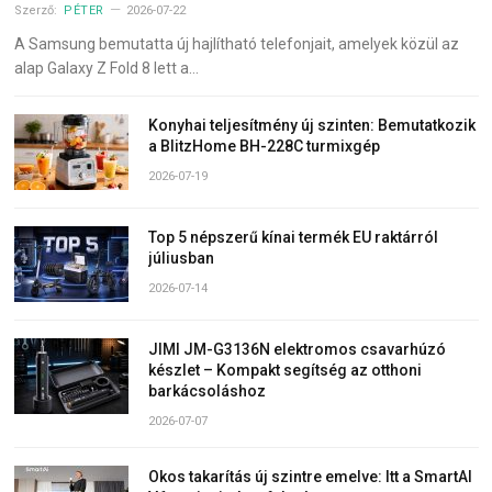
Szerző:
PÉTER
2026-07-22
A Samsung bemutatta új hajlítható telefonjait, amelyek közül az
alap Galaxy Z Fold 8 lett a…
Konyhai teljesítmény új szinten: Bemutatkozik
a BlitzHome BH-228C turmixgép
2026-07-19
Top 5 népszerű kínai termék EU raktárról
júliusban
2026-07-14
JIMI JM-G3136N elektromos csavarhúzó
készlet – Kompakt segítség az otthoni
barkácsoláshoz
2026-07-07
Okos takarítás új szintre emelve: Itt a SmartAI