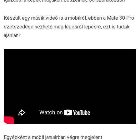
Készült egy másik videó is a mobilról, ebben a Mate 30 Pro
szétszedése nézhető meg lépésről lépésre, ezt is tudjuk
ajánlani:
Egyébként a mobil januárban végre megjelent