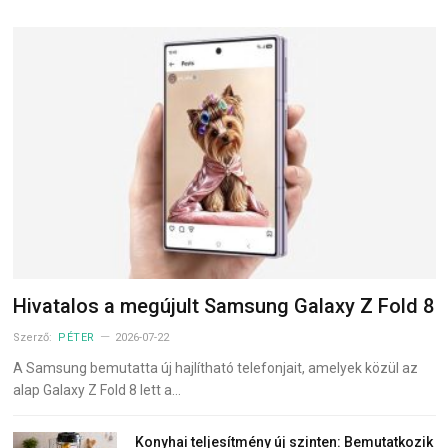
Hivatalos a megújult Samsung Galaxy Z Fold 8
Szerző:
PÉTER
2026-07-22
A Samsung bemutatta új hajlítható telefonjait, amelyek közül az
alap Galaxy Z Fold 8 lett a…
Konyhai teljesítmény új szinten: Bemutatkozik