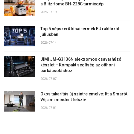
a BlitzHome BH-228C turmixgép
2026-07-19
Top 5 népszerű kínai termék EU raktárról
júliusban
2026-07-14
JIMI JM-G3136N elektromos csavarhúzó
készlet – Kompakt segítség az otthoni
barkácsoláshoz
2026-07-07
Okos takarítás új szintre emelve: Itt a SmartAI
V6, ami mindent felszív
2026-07-01