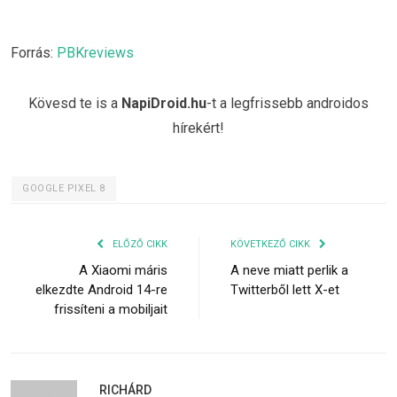
Forrás:
PBKreviews
Kövesd te is a
NapiDroid.hu
-t a legfrissebb androidos
hírekért!
GOOGLE PIXEL 8
ELŐZŐ CIKK
KÖVETKEZŐ CIKK
A Xiaomi máris
A neve miatt perlik a
elkezdte Android 14-re
Twitterből lett X-et
frissíteni a mobiljait
RICHÁRD