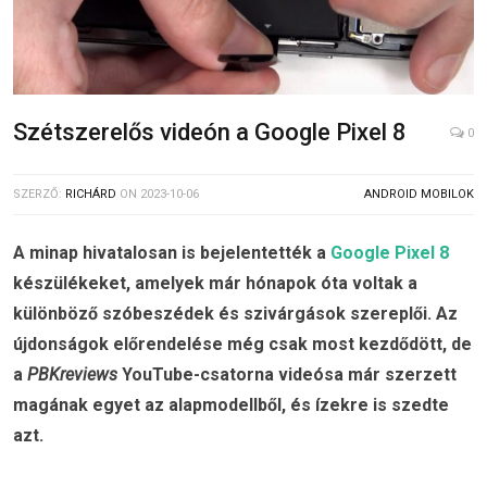
Szétszerelős videón a Google Pixel 8
0
SZERZŐ:
RICHÁRD
ON
2023-10-06
ANDROID MOBILOK
A minap hivatalosan is bejelentették a
Google Pixel 8
készülékeket, amelyek már hónapok óta voltak a
különböző szóbeszédek és szivárgások szereplői. Az
újdonságok előrendelése még csak most kezdődött, de
a
PBKreviews
YouTube-csatorna videósa már szerzett
magának egyet az alapmodellből, és ízekre is szedte
azt.