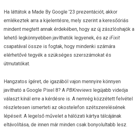
Ha láttátok a Made By Google ’23 prezentációt, akkor
emlékeztek arra a kijelentésre, mely szerint a keresőóriás
mindent megtett annak érdekében, hogy az új zászlóshajók a
lehető legkönnyebben javíthatók legyenek, és az
iFixit
csapatával össze is fogtak, hogy mindenki számára
elérhetővé tegyék a szükséges szerszámokat és
útmutatókat.
Hangzatos ígéret, de igazából vajon mennyire könnyen
javítható a Google Pixel 8? A
PBKreviews
legújabb videója
választ kínál erre a kérdésre is. A nemrég közzétett felvétel
részletesen ismerteti az okostelefon szétszerelésének
lépéseit. A legelső művelet a hálózati kártya tálcájának
eltávolítása, de innen már minden csak bonyolultabb lesz.