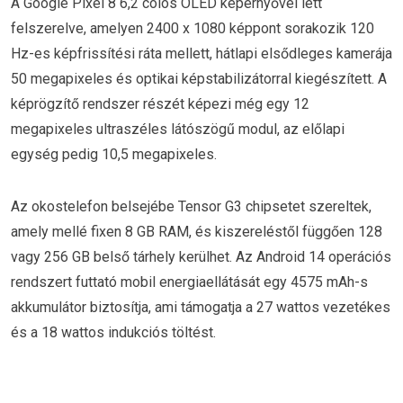
A Google Pixel 8 6,2 colos OLED képernyővel lett
felszerelve, amelyen 2400 x 1080 képpont sorakozik 120
Hz-es képfrissítési ráta mellett, hátlapi elsődleges kamerája
50 megapixeles és optikai képstabilizátorral kiegészített. A
képrögzítő rendszer részét képezi még egy 12
megapixeles ultraszéles látószögű modul, az előlapi
egység pedig 10,5 megapixeles.
Az okostelefon belsejébe Tensor G3 chipsetet szereltek,
amely mellé fixen 8 GB RAM, és kiszereléstől függően 128
vagy 256 GB belső tárhely kerülhet. Az Android 14 operációs
rendszert futtató mobil energiaellátását egy 4575 mAh-s
akkumulátor biztosítja, ami támogatja a 27 wattos vezetékes
és a 18 wattos indukciós töltést.