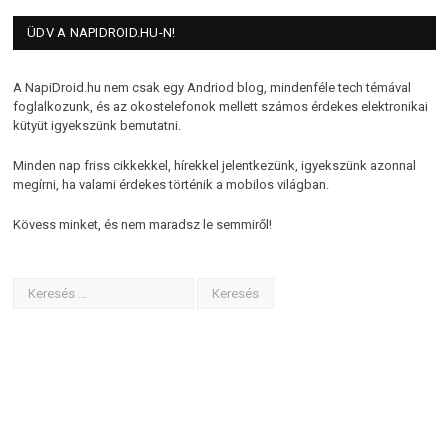
ÜDV A NAPIDROID.HU-N!
A NapiDroid.hu nem csak egy Andriod blog, mindenféle tech témával
foglalkozunk, és az okostelefonok mellett számos érdekes elektronikai
kütyüt igyekszünk bemutatni.
Minden nap friss cikkekkel, hírekkel jelentkezünk, igyekszünk azonnal
megírni, ha valami érdekes történik a mobilos világban.
Kövess minket, és nem maradsz le semmiről!