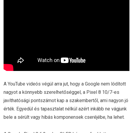
A YouTube videós végül arra jut, hogy a Google nem lódított
nagyot a könnyebb szerelhetőséggel, a Pixel 8 10/7-es
javíthatósági pontszámot kap a szakembertől, ami nagyon jó
érték. Egyedül és tapasztalat nélkül azért inkább ne vágjunk
bele a sérült vagy hibás komponensek cseréjébe, ha lehet.