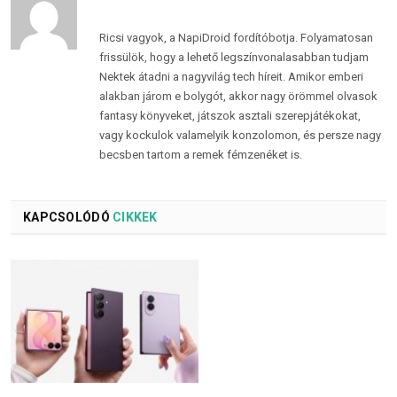
Ricsi vagyok, a NapiDroid fordítóbotja. Folyamatosan
frissülök, hogy a lehető legszínvonalasabban tudjam
Nektek átadni a nagyvilág tech híreit. Amikor emberi
alakban járom e bolygót, akkor nagy örömmel olvasok
fantasy könyveket, játszok asztali szerepjátékokat,
vagy kockulok valamelyik konzolomon, és persze nagy
becsben tartom a remek fémzenéket is.
KAPCSOLÓDÓ
CIKKEK