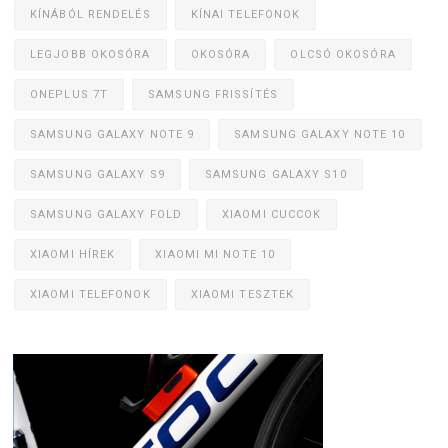
KÍNÁBÓL RENDELÉS
KÍNAI TELEFONOK
LEGJOBB OKOSÓRA
OKOSÓRA
OLCSÓ OKOSÓRA
ONEPLUS 7T
SAMSUNG FRISSÍTÉS
SAMSUNG GALAXY NOTE 9
SAMSUNG GALAXY NOTE 10
SAMSUNG GALAXY S9
SAMSUNG GALAXY S10
SAMSUNG GALAXY FOLD
XIAOMI CUCCOK
XIAOMI HÍREK
XIAOMI MI NOTE 10
XIAOMI TELEFONOK
XIAOMI TESZTEK