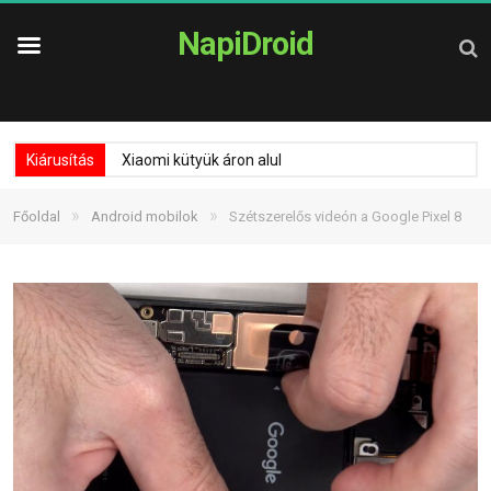
NapiDroid
Kiárusítás
Xiaomi kütyük áron alul
»
»
Főoldal
Android mobilok
Szétszerelős videón a Google Pixel 8