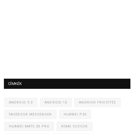
CÍMKÉK
ANDROID 9.0
ANDROID 10
ANDROID FRISSÍTÉS
FACEBOOK MESSENGER
HUAWEI P30
HUAWEI MATE 30 PRO
KÍNAI CUCCOK