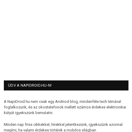
ÜDV A NAPIDROID.HU-N!
A NapiDroid.hu nem csak egy Andriod blog, mindenféle tech témával
foglalkozunk, és az okostelefonok mellett számos érdekes elektronikai
kütyüt igyekszünk bemutatni.
Minden nap friss cikkekkel, hírekkel jelentkezünk, igyekszünk azonnal
megírni, ha valami érdekes történik a mobilos világban.