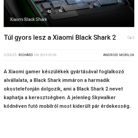
Xiaomi Black Shark
Túl gyors lesz a Xiaomi Black Shark 2
0
SZERZŐ:
RICHÁRD
ON
2019-02-06
ANDROID MOBILOK
A Xiaomi gamer készülékek gyártásával foglalkozó
alvállalata, a Black Shark immáron a harmadik
okostelefonján dolgozik, ami a Black Shark 2 nevet
kaphatja a keresztségben. A jelenleg Skywalker
kódnéven futó mobilról most kiderült pár érdekesség.