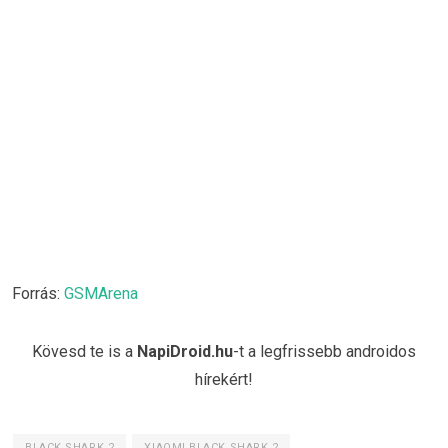
Forrás:
GSMArena
Kövesd te is a
NapiDroid.hu
-t a legfrissebb androidos
hírekért!
BLACK SHARK 2
XIAOMI BLACK SHARK 2