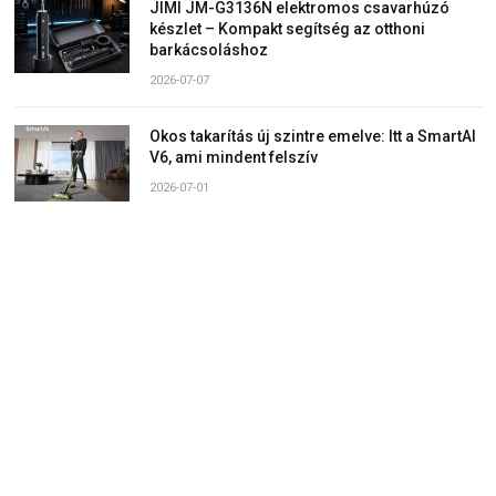
JIMI JM-G3136N elektromos csavarhúzó
készlet – Kompakt segítség az otthoni
barkácsoláshoz
2026-07-07
Okos takarítás új szintre emelve: Itt a SmartAI
V6, ami mindent felszív
2026-07-01