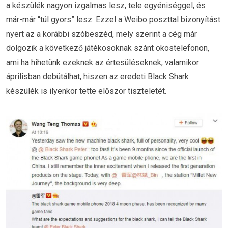
a készülék nagyon izgalmas lesz, tele egyéniséggel, és
már-már “túl gyors” lesz. Ezzel a Weibo poszttal bizonyítást
nyert az a korábbi szóbeszéd, mely szerint a cég már
dolgozik a következő játékosoknak szánt okostelefonon,
ami ha hihetünk ezeknek az értesüléseknek, valamikor
áprilisban debütálhat, hiszen az eredeti Black Shark
készülék is ilyenkor tette először tiszteletét.