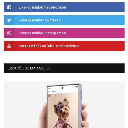
Like-olj minket Facebookon
Kövess minket Twitteren
Kövess minket Instagramon
Iratkozz fel YouTube-csatornánkra
EZEKRŐL SE MARADJ LE