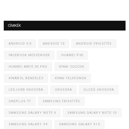
CÍMKÉK
ANDROID 9.0
ANDROID 10
ANDROID FRISSÍTÉS
FACEBOOK MESSENGER
HUAWEI P30
HUAWEI MATE 30 PRO
KÍNAI CUCCOK
KÍNÁBÓL RENDELÉS
KÍNAI TELEFONOK
LEGJOBB OKOSÓRA
OKOSÓRA
OLCSÓ OKOSÓRA
ONEPLUS 7T
SAMSUNG FRISSÍTÉS
SAMSUNG GALAXY NOTE 9
SAMSUNG GALAXY NOTE 10
SAMSUNG GALAXY S9
SAMSUNG GALAXY S10