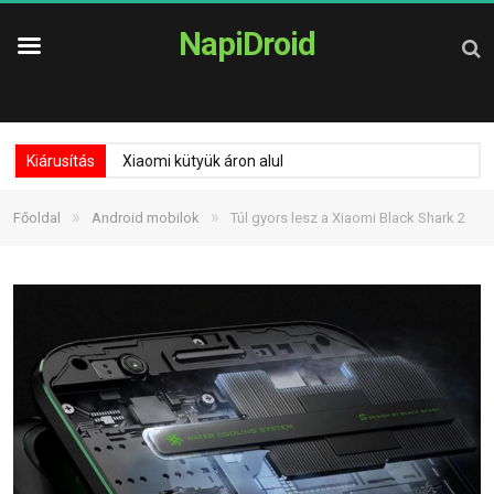
NapiDroid
Kiárusítás
Xiaomi kütyük áron alul
»
»
Főoldal
Android mobilok
Túl gyors lesz a Xiaomi Black Shark 2