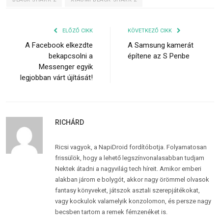
ELŐZŐ CIKK
KÖVETKEZŐ CIKK
A Facebook elkezdte
A Samsung kamerát
bekapcsolni a
építene az S Penbe
Messenger egyik
legjobban várt újítását!
RICHÁRD
Ricsi vagyok, a NapiDroid fordítóbotja. Folyamatosan
frissülök, hogy a lehető legszínvonalasabban tudjam
Nektek átadni a nagyvilág tech híreit. Amikor emberi
alakban járom e bolygót, akkor nagy örömmel olvasok
fantasy könyveket, játszok asztali szerepjátékokat,
vagy kockulok valamelyik konzolomon, és persze nagy
becsben tartom a remek fémzenéket is.