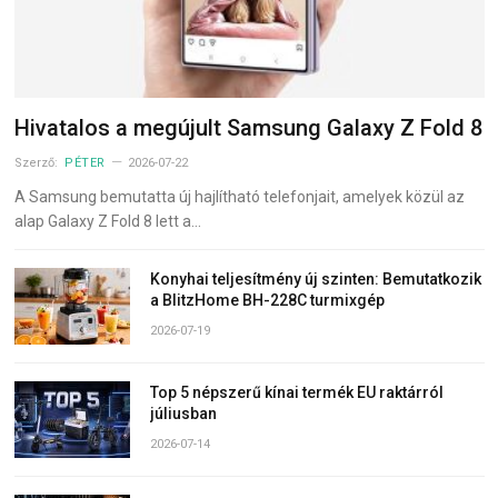
Hivatalos a megújult Samsung Galaxy Z Fold 8
Szerző:
PÉTER
2026-07-22
A Samsung bemutatta új hajlítható telefonjait, amelyek közül az
alap Galaxy Z Fold 8 lett a…
Konyhai teljesítmény új szinten: Bemutatkozik
a BlitzHome BH-228C turmixgép
2026-07-19
Top 5 népszerű kínai termék EU raktárról
júliusban
2026-07-14