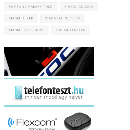
SAMSUNG GALAXY FOLD
XIAOMI CUCCOK
XIAOMI HÍREK
XIAOMI MI NOTE 10
XIAOMI TELEFONOK
XIAOMI TESZTEK