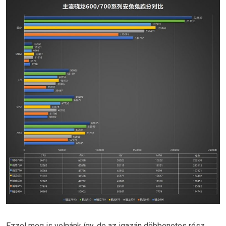
Ezzel meg is volnánk így, de az igazán döbbenetes rész