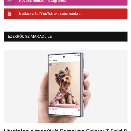
Kövess minket Instagramon
Iratkozz fel YouTube-csatornánkra
EZEKRŐL SE MARADJ LE