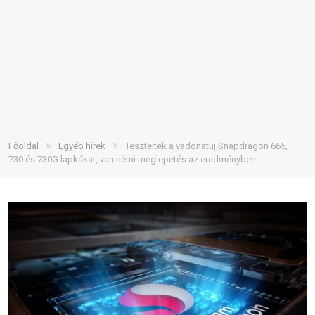
»
»
Főoldal
Egyéb hírek
Tesztelték a vadonatúj Snapdragon 665,
730 és 730G lapkákat, van némi meglepetés az eredményben