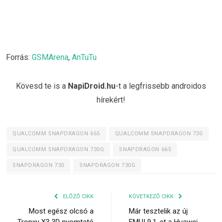
Forrás:
GSMArena
,
AnTuTu
Kövesd te is a
NapiDroid.hu
-t a legfrissebb androidos
hírekért!
QUALCOMM SNAPDRAGON 665
QUALCOMM SNAPDRAGON 730
QUALCOMM SNAPDRAGON 730G
SNAPDRAGON 665
SNAPDRAGON 730
SNAPDRAGON 730G
ELŐZŐ CIKK
KÖVETKEZŐ CIKK
Most egész olcsó a
Már tesztelik az új
Tronxy X3 3D nyomtató
EMUI 9.1-et a Huawei