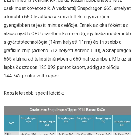
csak most következik. A vadonatúj Snapdragon 665, amelyet
a korábbi 660 leváltására készítettek, egyszerűen
gyengébben teljesít, mint az elődje. Ennek az oka főként az
alacsonyabb CPU órajelben keresendő, így hiába modernebb
a gyártástechnológia (14nm helyett 11nm) és frissebb a
grafikus chip (Adreno 512 helyett Adreno 610), a Snapdragon
665 alulmarad teljesítményben a 660-nal szemben. Míg az új
lapka összesen 125.092 pontot kapott, addig az elődje
144.742 pontra volt képes.
Részletesebb specifikációk: