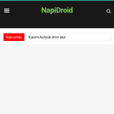
NapiDroid
Kiárusítás
Xiaomi kütyük áron alul