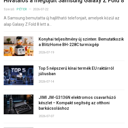
Hivatalos a megújult Samsung Galaxy Z Fold 8
Szerző:
PÉTER
2026-07-22
A Samsung bemutatta új hajlítható telefonjait, amelyek közül az
alap Galaxy Z Fold 8 lett a…
Konyhai teljesítmény új szinten: Bemutatkozik
a BlitzHome BH-228C turmixgép
2026-07-19
Top 5 népszerű kínai termék EU raktárról
júliusban
2026-07-14
JIMI JM-G3136N elektromos csavarhúzó
készlet – Kompakt segítség az otthoni
barkácsoláshoz
2026-07-07