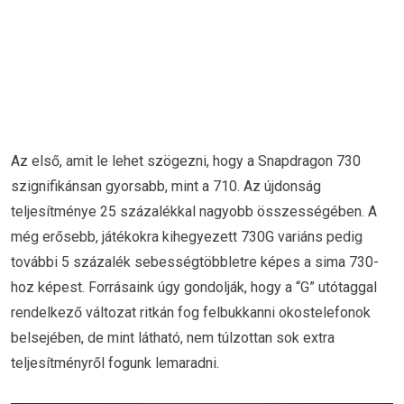
Az első, amit le lehet szögezni, hogy a Snapdragon 730
szignifikánsan gyorsabb, mint a 710. Az újdonság
teljesítménye 25 százalékkal nagyobb összességében. A
még erősebb, játékokra kihegyezett 730G variáns pedig
további 5 százalék sebességtöbbletre képes a sima 730-
hoz képest. Forrásaink úgy gondolják, hogy a “G” utótaggal
rendelkező változat ritkán fog felbukkanni okostelefonok
belsejében, de mint látható, nem túlzottan sok extra
teljesítményről fogunk lemaradni.