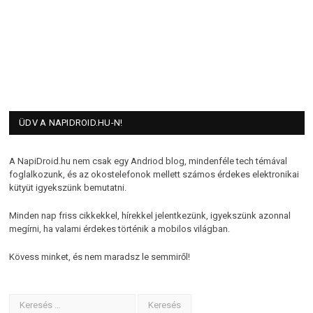
ÜDV A NAPIDROID.HU-N!
A NapiDroid.hu nem csak egy Andriod blog, mindenféle tech témával
foglalkozunk, és az okostelefonok mellett számos érdekes elektronikai
kütyüt igyekszünk bemutatni.
Minden nap friss cikkekkel, hírekkel jelentkezünk, igyekszünk azonnal
megírni, ha valami érdekes történik a mobilos világban.
Kövess minket, és nem maradsz le semmiről!