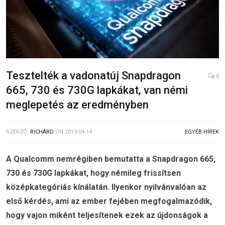
Tesztelték a vadonatúj Snapdragon
0
665, 730 és 730G lapkákat, van némi
meglepetés az eredményben
SZERZŐ:
RICHÁRD
ON
2019-04-14
EGYÉB HÍREK
A
Qualcomm nemrégiben bemutatta a Snapdragon 665,
730 és 730G lapkákat, hogy némileg frissítsen
középkategóriás kínálatán. Ilyenkor nyilvánvalóan az
első kérdés, ami az ember fejében megfogalmazódik,
hogy vajon miként teljesítenek ezek az újdonságok a