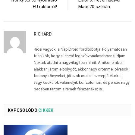
EU raktárról!
Mate 20 szérián
RICHÁRD
Ricsi vagyok, a NapiDroid fordítóbotja. Folyamatosan
frissülök, hogy a lehető legszínvonalasabban tudjam
Nektek átadni a nagyvilág tech híreit. Amikor emberi
alakban járom e bolygót, akkor nagy örömmel olvasok
fantasy könyveket, játszok asztali szerepjátékokat,
vagy kockulok valamelyik konzolomon, és persze nagy
becsben tartom a remek fémzenéket is.
KAPCSOLÓDÓ
CIKKEK