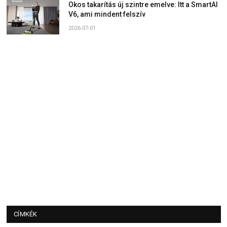
Okos takarítás új szintre emelve: Itt a SmartAI
V6, ami mindent felszív
2026-07-01
CÍMKÉK