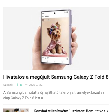
Hivatalos a megújult Samsung Galaxy Z Fold 8
Szerző:
PÉTER
2026-07-22
A Samsung bemutatta új hajlítható telefonjait, amelyek közül az
alap Galaxy Z Fold 8 lett a…
Konyhai teljesítmény új szinten: Bemutatkozik