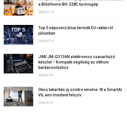
a BlitzHome BH-228C turmixgép
2026-07-19
Top 5 népszerű kínai termék EU raktárról
júliusban
2026-07-14
JIMI JM-G3136N elektromos csavarhúzó
készlet – Kompakt segítség az otthoni
barkácsoláshoz
2026-07-07
Okos takarítás új szintre emelve: Itt a SmartAI
V6, ami mindent felszív
2026-07-01