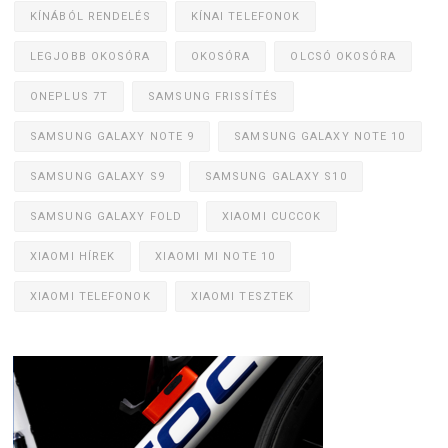
KÍNÁBÓL RENDELÉS
KÍNAI TELEFONOK
LEGJOBB OKOSÓRA
OKOSÓRA
OLCSÓ OKOSÓRA
ONEPLUS 7T
SAMSUNG FRISSÍTÉS
SAMSUNG GALAXY NOTE 9
SAMSUNG GALAXY NOTE 10
SAMSUNG GALAXY S9
SAMSUNG GALAXY S10
SAMSUNG GALAXY FOLD
XIAOMI CUCCOK
XIAOMI HÍREK
XIAOMI MI NOTE 10
XIAOMI TELEFONOK
XIAOMI TESZTEK