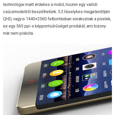
technológia miatt érdekes a mobil, hiszen egy valódi
csúcsmodellről beszélhetünk. 5.2 hüvelykes megjelenítőjén
QHD, vagyis 1440×2560 felbontásban sorakoznak a pixelek,
ez egy 565 ppi-s képpontsűrűséget produkál, ami bizony
már nem piskóta.