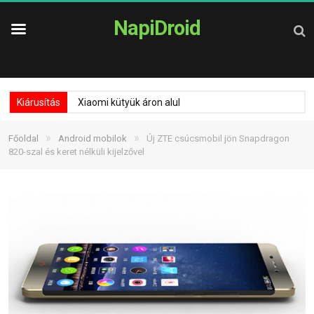
NapiDroid
Kiárusítás
Xiaomi kütyük áron alul
»
»
Főoldal
Android mobilok
Új ZTE csúcsmobil jön Snapdragon
820-szal és keret nélküli kijelzővel