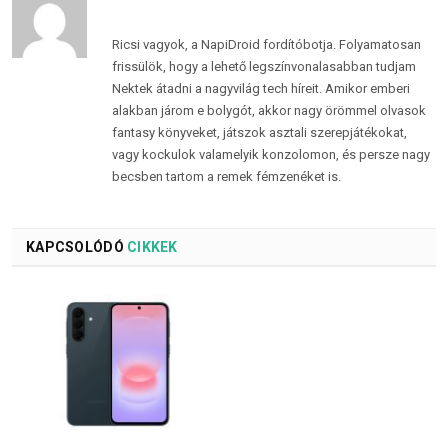
Ricsi vagyok, a NapiDroid fordítóbotja. Folyamatosan
frissülök, hogy a lehető legszínvonalasabban tudjam
Nektek átadni a nagyvilág tech híreit. Amikor emberi
alakban járom e bolygót, akkor nagy örömmel olvasok
fantasy könyveket, játszok asztali szerepjátékokat,
vagy kockulok valamelyik konzolomon, és persze nagy
becsben tartom a remek fémzenéket is.
KAPCSOLÓDÓ
CIKKEK