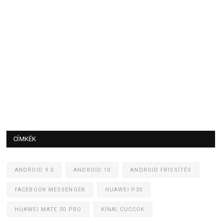
CÍMKÉK
ANDROID 9.0
ANDROID 10
ANDROID FRISSÍTÉS
FACEBOOK MESSENGER
HUAWEI P30
HUAWEI MATE 30 PRO
KÍNAI CUCCOK