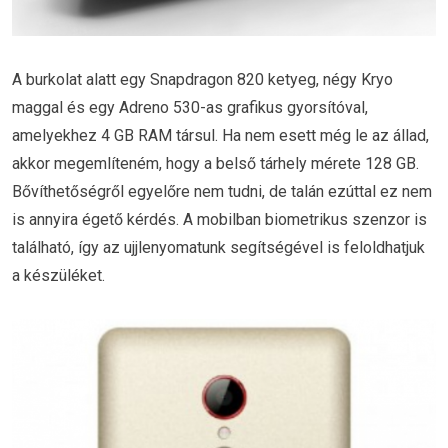
A burkolat alatt egy Snapdragon 820 ketyeg, négy Kryo
maggal és egy Adreno 530-as grafikus gyorsítóval,
amelyekhez 4 GB RAM társul. Ha nem esett még le az állad,
akkor megemlíteném, hogy a belső tárhely mérete 128 GB.
Bővíthetőségről egyelőre nem tudni, de talán ezúttal ez nem
is annyira égető kérdés. A mobilban biometrikus szenzor is
található, így az ujjlenyomatunk segítségével is feloldhatjuk
a készüléket.