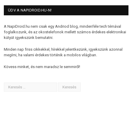
ÜDV A NAPIDROID.HU-N!
A NapiDroid.hu nem csak egy Andriod blog, mindenféle tech témával
foglalkozunk, és az okostelefonok mellett számos érdekes elektronikai
kütyüt igyekszünk bemutatni.
Minden nap friss cikkekkel, hírekkel jelentkezünk, igyekszünk azonnal
megírni, ha valami érdekes történik a mobilos világban.
Kövess minket, és nem maradsz le semmiről!