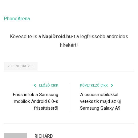
PhoneArena
Kövesd te is a
NapiDroid.hu
-t a legfrissebb androidos
hírekért!
ZTE NUBIA Z11
ELŐZŐ CIKK
KÖVETKEZŐ CIKK
Friss infók a Samsung
A csúcsmobilokkal
mobilok Android 6.0-s
vetekszik majd az új
frissítéséről
Samsung Galaxy A9
RICHÁRD