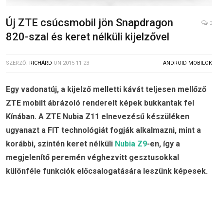
Új ZTE csúcsmobil jön Snapdragon
0
820-szal és keret nélküli kijelzővel
SZERZŐ:
RICHÁRD
ON
2015-11-23
ANDROID MOBILOK
Egy vadonatúj, a kijelző melletti kávát teljesen mellőző
ZTE mobilt ábrázoló renderelt képek bukkantak fel
Kínában. A ZTE Nubia Z11 elnevezésű készüléken
ugyanazt a FIT technológiát fogják alkalmazni, mint a
korábbi, szintén keret nélküli
Nubia Z9
-en, így a
megjelenítő peremén véghezvitt gesztusokkal
különféle funkciók előcsalogatására leszünk képesek.