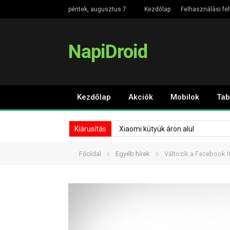
péntek, augusztus 7
Kezdőlap
Felhasználási fel
NapiDroid
Kezdőlap
Akciók
Mobilok
Tab
Kiárusítás
Xiaomi kütyük áron alul
»
»
Főoldal
Egyéb hírek
Változik a Facebook 