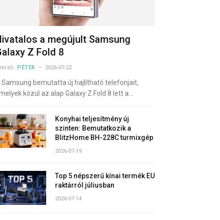
ivatalos a megújult Samsung
alaxy Z Fold 8
zerző:
PÉTER
2026-07-22
 Samsung bemutatta új hajlítható telefonjait,
melyek közül az alap Galaxy Z Fold 8 lett a…
Konyhai teljesítmény új
szinten: Bemutatkozik a
BlitzHome BH-228C turmixgép
2026-07-19
Top 5 népszerű kínai termék EU
raktárról júliusban
2026-07-14