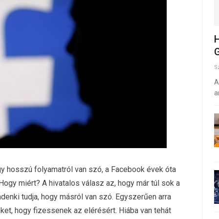
H
G
S
A
a
y hosszú folyamatról van szó, a Facebook évek óta
Hogy miért? A hivatalos válasz az, hogy már túl sok a
ndenki tudja, hogy másról van szó. Egyszerűen arra
eket, hogy fizessenek az elérésért. Hiába van tehát