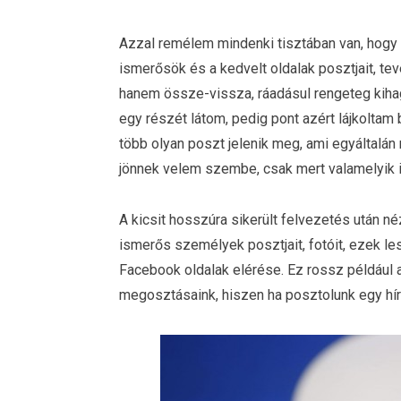
Azzal remélem mindenki tisztában van, hogy 
ismerősök és a kedvelt oldalak posztjait, t
hanem össze-vissza, ráadásul rengeteg kiha
egy részét látom, pedig pont azért lájkolta
több olyan poszt jelenik meg, ami egyáltalá
jönnek velem szembe, csak mert valamelyik 
A kicsit hosszúra sikerült felvezetés után né
ismerős személyek posztjait, fotóit, ezek l
Facebook oldalak elérése. Ez rossz például a
megosztásaink, hiszen ha posztolunk egy hír