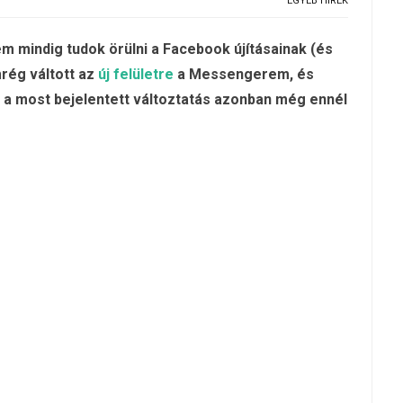
EGYÉB HÍREK
m mindig tudok örülni a Facebook újításainak (és
rég váltott az
új felületre
a Messengerem, és
 a most bejelentett változtatás azonban még ennél