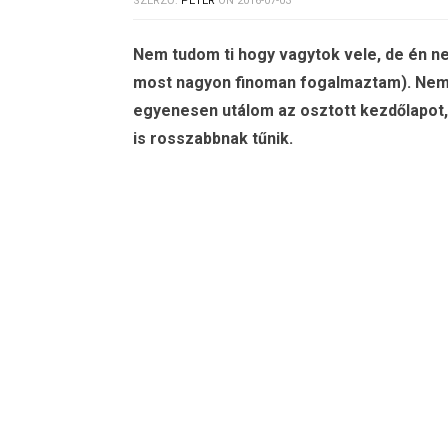
SZERZŐ:
PÉTER
ON
2016-07-03
Nem tudom ti hogy vagytok vele, de én ne
most nagyon finoman fogalmaztam). Nem
egyenesen utálom az osztott kezdőlapot,
is rosszabbnak tűnik.