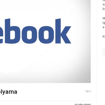
s
b
M
i
a
K
olyama
0