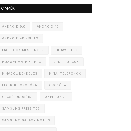
CÍMKÉK
ANDROID 9.0
ANDROID 10
ANDROID FRISSÍTÉS
FACEBOOK MESSENGER
HUAWEI P30
HUAWEI MATE 30 PRO
KÍNAI CUCCOK
KÍNÁBÓL RENDELÉS
KÍNAI TELEFONOK
LEGJOBB OKOSÓRA
OKOSÓRA
OLCSÓ OKOSÓRA
ONEPLUS 7T
SAMSUNG FRISSÍTÉS
SAMSUNG GALAXY NOTE 9