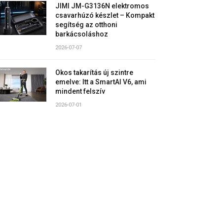
JIMI JM-G3136N elektromos
csavarhúzó készlet – Kompakt
segítség az otthoni
barkácsoláshoz
2026-07-07
Okos takarítás új szintre
emelve: Itt a SmartAI V6, ami
mindent felszív
2026-07-01