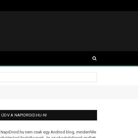
ÜDV A NAPIDROID.HU-N!
 NapiDroid.hu nem csak egy Andriod blog, mindenféle
ech témával foglalkozunk, és az okostelefonok mellett