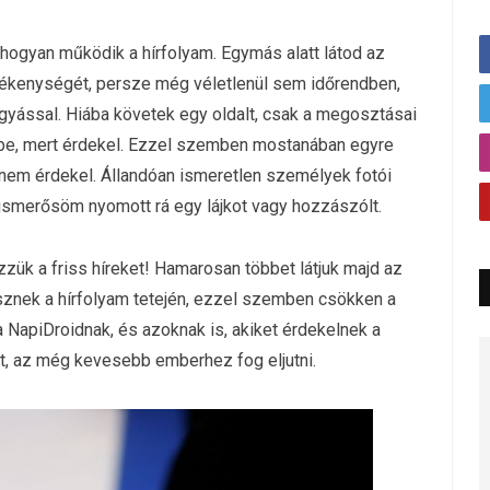
hogyan működik a hírfolyam. Egymás alatt látod az
evékenységét, persze még véletlenül sem időrendben,
gyással. Hiába követek egy oldalt, csak a megosztásai
m be, mert érdekel. Ezzel szemben mostanában egyre
n nem érdekel. Állandóan ismeretlen személyek fotói
ismerősöm nyomott rá egy lájkot vagy hozzászólt.
zzük a friss híreket! Hamarosan többet látjuk majd az
esznek a hírfolyam tetején, ezzel szemben csökken a
 NapiDroidnak, és azoknak is, akiket érdekelnek a
t, az még kevesebb emberhez fog eljutni.