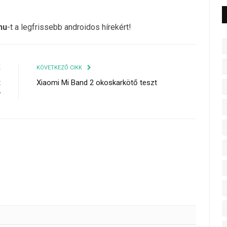
hu
-t a legfrissebb androidos hírekért!
K
KÖVETKEZŐ CIKK
t
Xiaomi Mi Band 2 okoskarkötő teszt
w