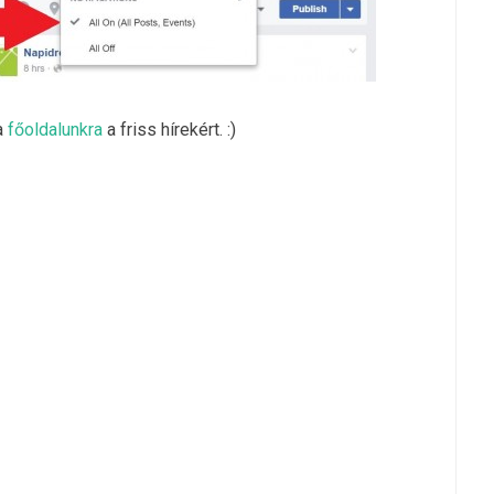
a
főoldalunkra
a friss hírekért. :)