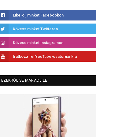
Like-olj minket Facebookon
Kövess minket Twitteren
Kövess minket Instagramon
Iratkozz fel YouTube-csatornánkra
EZEKRŐL SE MARADJ LE