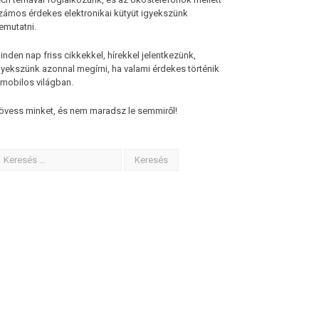
zámos érdekes elektronikai kütyüt igyekszünk
emutatni.
inden nap friss cikkekkel, hírekkel jelentkezünk,
gyekszünk azonnal megírni, ha valami érdekes történik
 mobilos világban.
övess minket, és nem maradsz le semmiről!