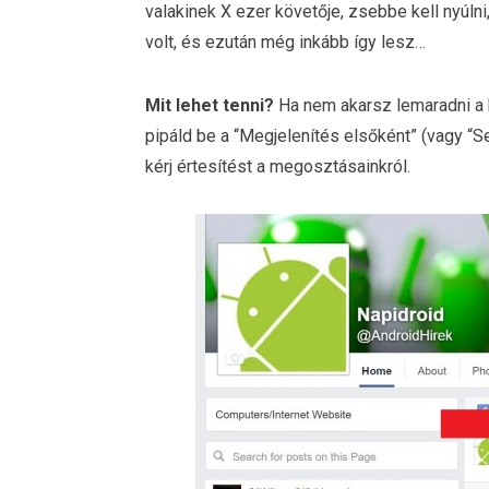
valakinek X ezer követője, zsebbe kell nyúlni
volt, és ezután még inkább így lesz…
Mit lehet tenni?
Ha nem akarsz lemaradni a h
pipáld be a “Megjelenítés elsőként” (vagy “Se
kérj értesítést a megosztásainkról.