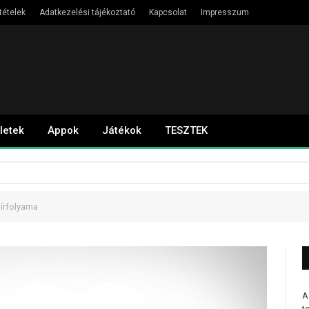
tételek
Adatkezelési tájékoztató
Kapcsolat
Impresszum
letek
Appok
Játékok
TESZTEK
hírfolyama
A
t