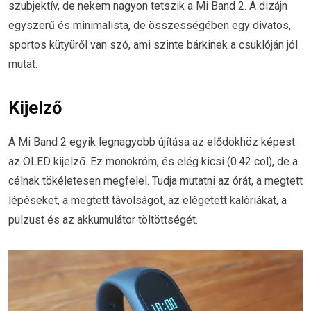
szubjektív, de nekem nagyon tetszik a Mi Band 2. A dizájn
egyszerű és minimalista, de összességében egy divatos,
sportos kütyüről van szó, ami szinte bárkinek a csuklóján jól
mutat.
Kijelző
A Mi Band 2 egyik legnagyobb újítása az elődökhöz képest
az OLED kijelző. Ez monokróm, és elég kicsi (0.42 col), de a
célnak tökéletesen megfelel. Tudja mutatni az órát, a megtett
lépéseket, a megtett távolságot, az elégetett kalóriákat, a
pulzust és az akkumulátor töltöttségét.