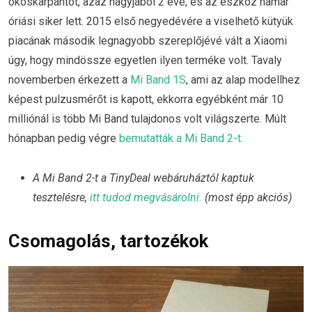
okoskarpántot, azaz nagyjából 2 éve, és az eszköz hamar
óriási siker lett. 2015 első negyedévére a viselhető kütyük
piacának második legnagyobb szereplőjévé vált a Xiaomi
úgy, hogy mindössze egyetlen ilyen terméke volt. Tavaly
novemberben érkezett a
Mi Band 1S
, ami az alap modellhez
képest pulzusmérőt is kapott, ekkorra egyébként már 10
milliónál is több Mi Band tulajdonos volt világszerte. Múlt
hónapban pedig végre
bemutatták a Mi Band 2-t.
A Mi Band 2-t a TinyDeal webáruháztól kaptuk
tesztelésre,
itt tudod megvásárolni.
(most épp akciós)
Csomagolás, tartozékok