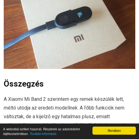
Összegzés
A Xiaomi Mi Band 2 szerintem egy remek készülék lett,
méltó utódja az eredeti modellnek. A főbb funkciók nem
változtak, de a kijelző egy hatalmas plusz, emiatt
valószínűleg megéri váltani az elődökről. A kinézet modern
A weboldal sütiket használ. Részletek az adatvédelmi
Rendben
és divatos, megmaradt a vízállóság, és továbbra is remek az
tájékoztatónkban.
További információ