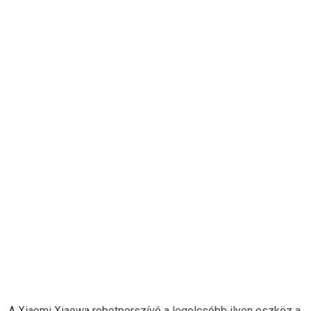
A Xiaomi Xiaowa robotporszívó a legolcsóbb ilyen eszköz a