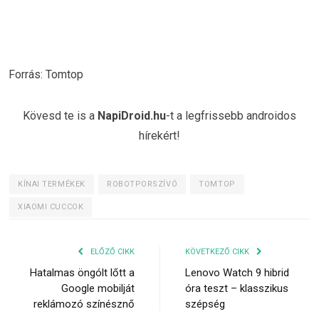
Forrás: Tomtop
Kövesd te is a
NapiDroid.hu
-t a legfrissebb androidos
hírekért!
KÍNAI TERMÉKEK
ROBOTPORSZÍVÓ
TOMTOP
XIAOMI CUCCOK
ELŐZŐ CIKK
KÖVETKEZŐ CIKK
Hatalmas öngólt lőtt a
Lenovo Watch 9 hibrid
Google mobilját
óra teszt – klasszikus
reklámozó színésznő
szépség