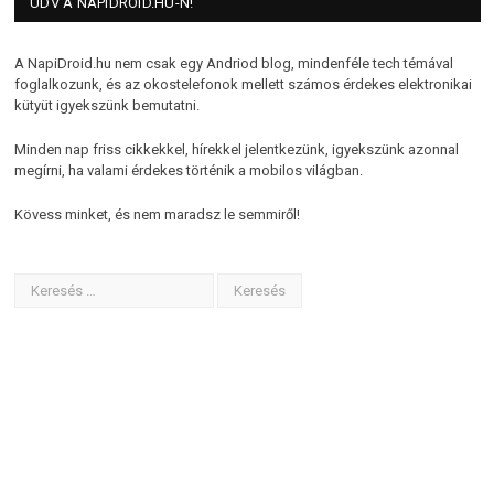
ÜDV A NAPIDROID.HU-N!
A NapiDroid.hu nem csak egy Andriod blog, mindenféle tech témával
foglalkozunk, és az okostelefonok mellett számos érdekes elektronikai
kütyüt igyekszünk bemutatni.
Minden nap friss cikkekkel, hírekkel jelentkezünk, igyekszünk azonnal
megírni, ha valami érdekes történik a mobilos világban.
Kövess minket, és nem maradsz le semmiről!