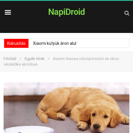
NapiDroid
Kiárusítás
Xiaomi kütyük áron alul
»
»
Főoldal
Egyéb hírek
Xiaomi Xiaowa robotporszívó és okos
vécéülőke akcióban