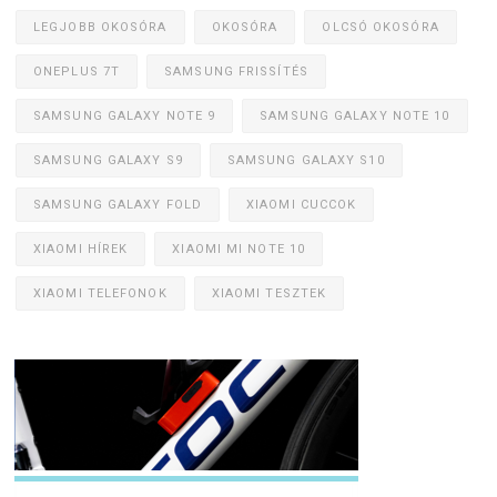
LEGJOBB OKOSÓRA
OKOSÓRA
OLCSÓ OKOSÓRA
ONEPLUS 7T
SAMSUNG FRISSÍTÉS
SAMSUNG GALAXY NOTE 9
SAMSUNG GALAXY NOTE 10
SAMSUNG GALAXY S9
SAMSUNG GALAXY S10
SAMSUNG GALAXY FOLD
XIAOMI CUCCOK
XIAOMI HÍREK
XIAOMI MI NOTE 10
XIAOMI TELEFONOK
XIAOMI TESZTEK