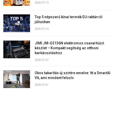
2026-07-19
Top 5 népszerű kínai termék EU raktárról
júliusban
2026-07-14
JIMI JM-G3136N elektromos csavarhúzó
készlet – Kompakt segítség az otthoni
barkácsoláshoz
2026-07-07
Okos takarítás új szintre emelve: Itt a SmartAI
V6, ami mindent felszív
2026-07-01