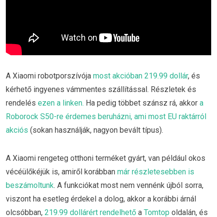
A Xiaomi robotporszívója
most akcióban 219.99 dollár
, és
kérhető ingyenes vámmentes szállítással. Részletek és
rendelés
ezen a linken.
Ha pedig többet szánsz rá, akkor
a
Roborock S50-re érdemes beruházni, ami most EU raktárról
akciós
(sokan használják, nagyon bevált típus).
A Xiaomi rengeteg otthoni terméket gyárt, van például okos
vécéülőkéjük is, amiről korábban
már részletesebben is
beszámoltunk
. A funkciókat most nem vennénk újból sorra,
viszont ha esetleg érdekel a dolog, akkor a korábbi árnál
olcsóbban,
219.99 dollárért rendelhető
a
Tomtop
oldalán, és