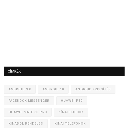
CÍMKÉK
ANDROID 9.0
ANDROID 10
ANDROID FRISSÍTÉS
FACEBOOK MESSENGER
HUAWEI P30
HUAWEI MATE 30 PRO
KÍNAI CUCCOK
KÍNÁBÓL RENDELÉS
KÍNAI TELEFONOK