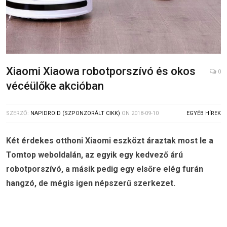
Xiaomi Xiaowa robotporszívó és okos
0
vécéülőke akcióban
SZERZŐ:
NAPIDROID (SZPONZORÁLT CIKK)
ON
2018-09-10
EGYÉB HÍREK
Két érdekes otthoni Xiaomi eszközt áraztak most le a
Tomtop weboldalán, az egyik egy kedvező árú
robotporszívó, a másik pedig egy elsőre elég furán
hangzó, de mégis igen népszerű szerkezet.