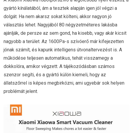
gyártó kínálatából, ám a tesztek alapján igen jól végzi a
dolgát. Ha nem akarsz sokat költeni, akkor nagyon jó
választás lehet. Nagyjából 80 négyzetméteres lakásba
ajánlják, de persze az sem gond, ha kisebb, vagy akár kicsit
nagyobb a terület. Az 1600Pa-s szívóerő már kifejezetten
jónak számít, és kapunk intelligens útvonaltervezést is. A
működése teljesen automatikus, tehát visszamegy a
dokkolóra, amikor végzett. A tájékozódásban számos
szenzor segíti, és a gyártó külön kiemeli, hogy az
állatszőrrel is képes megbirkózni, ami ugyebár sok helyen
problémát jelent.