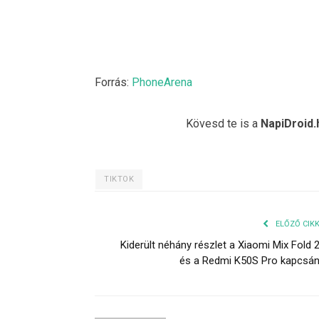
Forrás:
PhoneArena
Kövesd te is a
NapiDroid.
TIKTOK
ELŐZŐ CIK
Kiderült néhány részlet a Xiaomi Mix Fold 
és a Redmi K50S Pro kapcsá