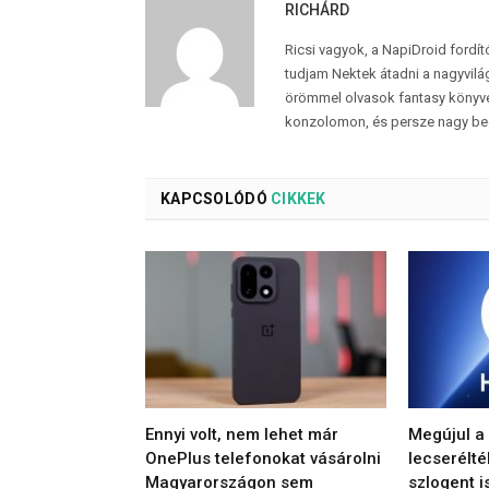
RICHÁRD
Ricsi vagyok, a NapiDroid fordí
tudjam Nektek átadni a nagyvilág
örömmel olvasok fantasy könyvek
konzolomon, és persze nagy be
KAPCSOLÓDÓ
CIKKEK
Ennyi volt, nem lehet már
Megújul a
OnePlus telefonokat vásárolni
lecserélté
Magyarországon sem
szlogent i