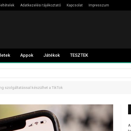
eltételek
Adatkezelési tájékoztató
Kapcsolat
Impresszum
letek
Appok
Játékok
TESZTEK
ng szolgáltatással készülhet a TikTok
A
t