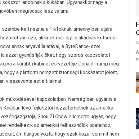
is sokszor landolnak a kukában. Ugyanakkor nagy a
 jövőben mégiscsak lesz valami.
H
s szembe kell néznie a TikToknak, amennyiben útjára
G
yhozóiról van szó, akiknek már így is akadnak kétségei
S
ondva annak anyavállalatával, a ByteDance-szel
A
ta azzal gyanúsítják őket, hogy szoros kapcsolatot
a
atkozva a korábbi kabinet és vezetője Donald Trump meg
zva, hogy a platform nemzetbiztonsági kockázatot jelent,
an visszavonta ezt a tilalmat.
ok működésével kapcsolatban. Nemrégiben ugyanis a
rm Kínában lévő fejlesztői hozzáférhetnek az amerikai
 vezérigazgatója, Shou Zi Chew elismerte ugyan, hogy
sel rendelkezik az amerikai felhasználók adataihoz,
lásokat, ám hangsúlyozta, hogy ezek közül semmit nem