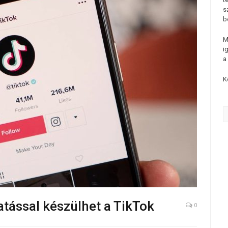
s
b
M
i
a
K
atással készülhet a TikTok
0