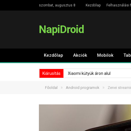
szombat, augusztus 8
Kezdőlap
Felhasználási f
NapiDroid
Kezdőlap
Akciók
Mobilok
Tab
Kiárusítás
Xiaomi kütyük áron alul
»
»
Főoldal
Android programok
Zenei streami