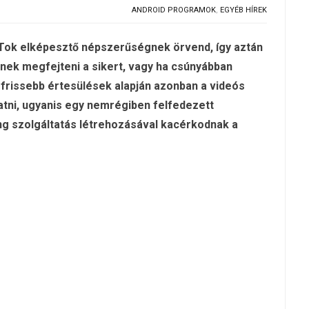
ANDROID PROGRAMOK
,
EGYÉB HÍREK
kTok elképesztő népszerűségnek örvend, így aztán
nek megfejteni a sikert, vagy ha csúnyábban
gfrissebb értesülések alapján azonban a videós
ratni, ugyanis egy nemrégiben felfedezett
ng szolgáltatás létrehozásával kacérkodnak a