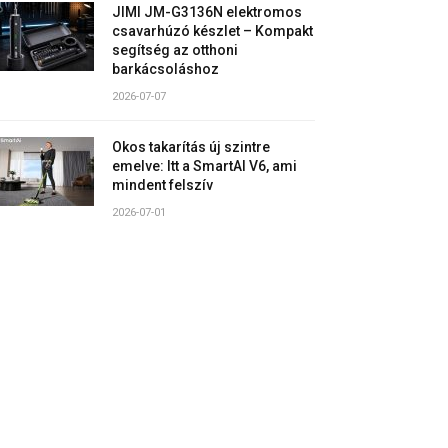
JIMI JM-G3136N elektromos
csavarhúzó készlet – Kompakt
segítség az otthoni
barkácsoláshoz
2026-07-07
Okos takarítás új szintre
emelve: Itt a SmartAI V6, ami
mindent felszív
2026-07-01