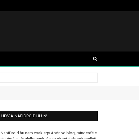
ÜDV A NAPIDROID.HU-N!
 NapiDroid.hu nem csak egy Andriod blog, mindenféle
ech témával foglalkozunk, és az okostelefonok mellett