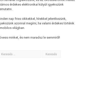
zámos érdekes elektronikai kütyüt igyekszünk
emutatni.
inden nap friss cikkekkel, hírekkel jelentkezünk,
gyekszünk azonnal megírni, ha valami érdekes történik
 mobilos világban.
övess minket, és nem maradsz le semmiről!