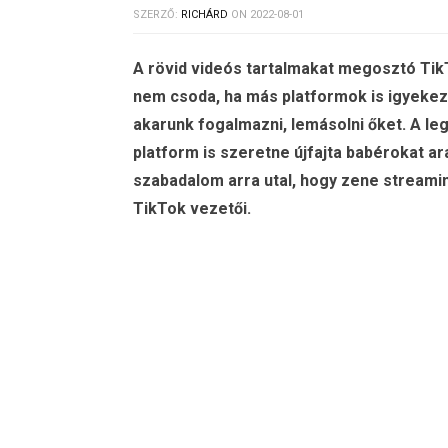
SZERZŐ:
RICHÁRD
ON
2022-08-01
A rövid videós tartalmakat megosztó Ti
nem csoda, ha más platformok is igyekez
akarunk fogalmazni, lemásolni őket. A le
platform is szeretne újfajta babérokat a
szabadalom arra utal, hogy zene streami
TikTok vezetői.