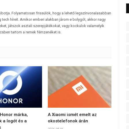
tóbotja. Folyamatosan frissülök, hogy a lehető legszínvonalasabban
 tech híreit. Amikor emberi alakban járom e bolygót, akkor nagy
et, játszok asztali szerepjátékokat, vagy kockulok valamelyik
csben tartom a remek fémzenéket is.
 Honor márka,
A Xiaomi ismét emelt az
k a logót és a
okostelefonok árán
s