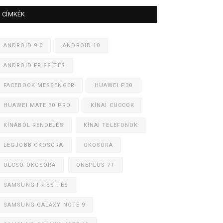
CÍMKÉK
ANDROID 9.0
ANDROID 10
ANDROID FRISSÍTÉS
FACEBOOK MESSENGER
HUAWEI P30
HUAWEI MATE 30 PRO
KÍNAI CUCCOK
KÍNÁBÓL RENDELÉS
KÍNAI TELEFONOK
LEGJOBB OKOSÓRA
OKOSÓRA
OLCSÓ OKOSÓRA
ONEPLUS 7T
SAMSUNG FRISSÍTÉS
SAMSUNG GALAXY NOTE 9