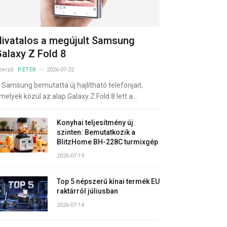
ivatalos a megújult Samsung
alaxy Z Fold 8
zerző:
PÉTER
2026-07-22
 Samsung bemutatta új hajlítható telefonjait,
melyek közül az alap Galaxy Z Fold 8 lett a…
Konyhai teljesítmény új
szinten: Bemutatkozik a
BlitzHome BH-228C turmixgép
2026-07-19
Top 5 népszerű kínai termék EU
raktárról júliusban
2026-07-14