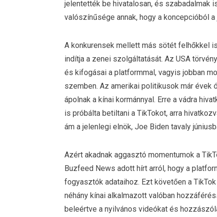
jelentették be hivatalosan, és szabadalmak 
valószínűsége annak, hogy a koncepcióból a
A konkurensek mellett más sötét felhőkkel i
indítja a zenei szolgáltatását. Az USA törvén
és kifogásai a platformmal, vagyis jobban m
szemben. Az amerikai politikusok már évek ó
ápolnak a kínai kormánnyal. Erre a vádra hiv
is próbálta betiltani a TikTokot, arra hivatko
ám a jelenlegi elnök, Joe Biden tavaly júniusb
Azért akadnak aggasztó momentumok a TikT
Buzfeed News adott hírt arról, hogy a platfo
fogyasztók adataihoz. Ezt követően a TikTok
néhány kínai alkalmazott valóban hozzáférés
beleértve a nyilvános videókat és hozzászó