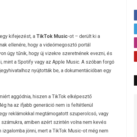
egy kifejezést, a
TikTok Music
-ot – derült ki a
ak ellenére, hogy a videómegosztó portál
n úgy tűnik, hogy új vizekre szeretnének evezni, és
ni, mint a Spotify vagy az Apple Music. A szóban forgó
egyhivatalhoz nyújtották be, a dokumentációban egy
miért aggódnia, hiszen a TikTok elképesztő
Még ha az ifjabb generáció nem is feltétlenül
y egy reklámokkal megtámogatott szuperolcsó, vagy
ít számukra, amiben azért szintén volna nem kevés
 izgalomba jönni, mert a TikTok Music-ot még nem