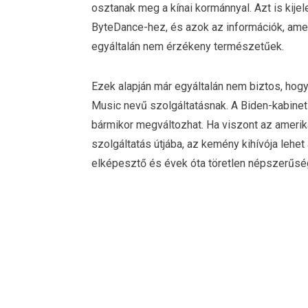
osztanak meg a kínai kormánnyal. Azt is kijel
ByteDance-hez, és azok az információk, ame
egyáltalán nem érzékeny természetűek.
Ezek alapján már egyáltalán nem biztos, hogy
Music nevű szolgáltatásnak. A Biden-kabine
bármikor megváltozhat. Ha viszont az amerik
szolgáltatás útjába, az kemény kihívója lehe
elképesztő és évek óta töretlen népszerűsé