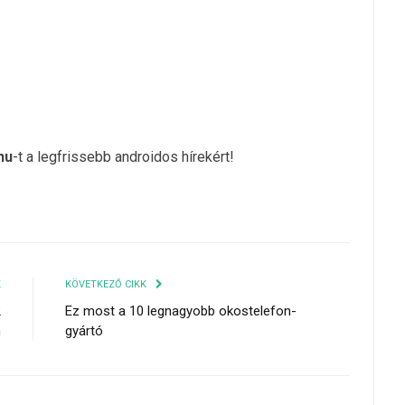
hu
-t a legfrissebb androidos hírekért!
K
KÖVETKEZŐ CIKK
2
Ez most a 10 legnagyobb okostelefon-
n
gyártó