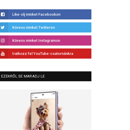
Like-olj minket Facebookon
Kövess minket Twitteren
Kövess minket Instagramon
Iratkozz fel YouTube-csatornánkra
EZEKRŐL SE MARADJ LE