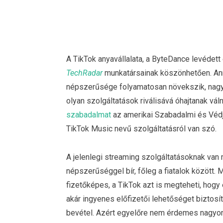
A TikTok anyavállalata, a ByteDance levédett 
TechRadar
munkatársainak köszönhetően. Ann
népszerűsége folyamatosan növekszik, nagyo
olyan szolgáltatások riválisává óhajtanak vál
szabadalmat
az amerikai Szabadalmi és Védj
TikTok Music nevű szolgáltatásról van szó.
A jelenlegi streaming szolgáltatásoknak van 
népszerűséggel bír, főleg a fiatalok között. 
fizetőképes, a TikTok azt is megteheti, hog
akár ingyenes előfizetői lehetőséget biztos
bevétel. Azért egyelőre nem érdemes nagyon