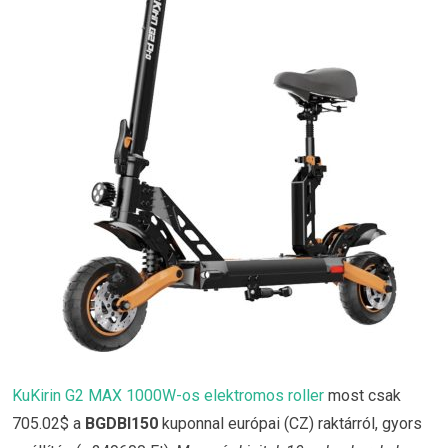
KuKirin G2 MAX 1000W-os elektromos roller
most csak
705.02$ a
BGDBI150
kuponnal európai (CZ) raktárról, gyors