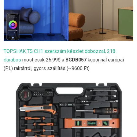
TOPSHAK TS CH1 szerszám készlet dobozzal, 218
darabos
most csak 26.99$ a
BGDB057
kuponnal európai
(PL) raktárról, gyors szállítás (~9600 Ft).