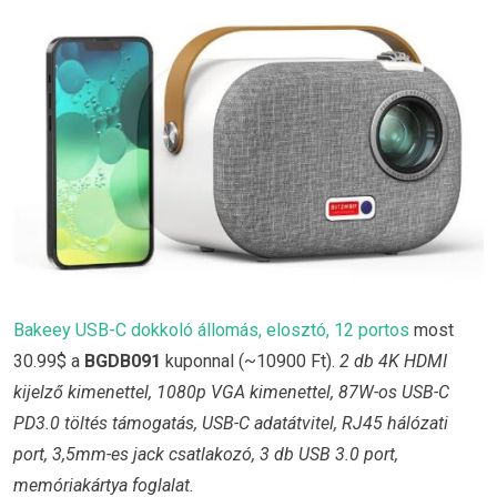
Bakeey USB-C dokkoló állomás, elosztó, 12 portos
most
30.99$ a
BGDB091
kuponnal (~10900 Ft).
2 db 4K HDMI
kijelző kimenettel, 1080p VGA kimenettel, 87W-os USB-C
PD3.0 töltés támogatás, USB-C adatátvitel, RJ45 hálózati
port, 3,5mm-es jack csatlakozó, 3 db USB 3.0 port,
memóriakártya foglalat.