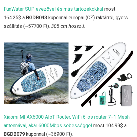
FunWater SUP evezővel és más tartozékokkal
most
164.25$ a
BGDB043
kuponnal európai (CZ) raktárról, gyors
szállítás (~57700 Ft).
305 cm hosszú.
Xiaomi MI AX6000 AIoT Router, WiFi 6-os router 7+1 Mesh
antennával, akár 6000Mbps sebességgel
most 104.99$ a
BGDB079
kuponnal (~36900 Ft).