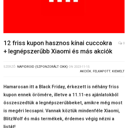
12 friss kupon hasznos kínai cuccokra
0
+ legnépszerűbb Xiaomi és más akciók
SZERZŐ:
NAPIDROID (SZPONZORÁLT CIKK)
ON
2023-11-15
AKCIÓK
,
FELKAPOTT
,
KIEMELT
Hamarosan itt a Black Friday, érkezett is néhány friss
kupon ennek örömére, illetve a 11.11-es ajánlatokból
összeszedtük a legnépszerűbbeket, amikre még most
is megéri lecsapni. Vannak köztük mindenféle Xiaomi,
BlitzWolf és más termékek, érdemes végig nézni a
listát!