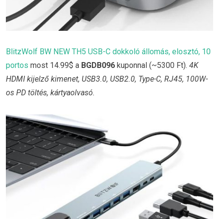
BlitzWolf BW NEW TH5 USB-C dokkoló állomás, elosztó, 10
portos
most 14.99$ a
BGDB096
kuponnal (~5300 Ft).
4K
HDMI kijelző kimenet, USB3.0, USB2.0, Type-C, RJ45, 100W-
os PD töltés, kártyaolvasó.