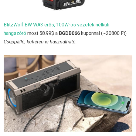
BlitzWolf BW WA3 erős, 100W-os vezeték nélküli
hangszóró
most 58.99$ a
BGDB066
kuponnal (~20800 Ft).
Cseppálló, kültéren is használható.