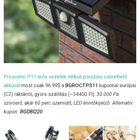
Proscenic P11 erős vezeték nélküli porszívó cserélhető
akkuval
most csak 96.99$ a
BGROCTPS11
kuponnal európai
(CZ) raktárról, gyors szállítás (~34400 Ft).
30.000 Pa
szívóerő, akár 60 perc üzemidő, LED érintőkijelző. Alternatív
kupon:
BGDBI220