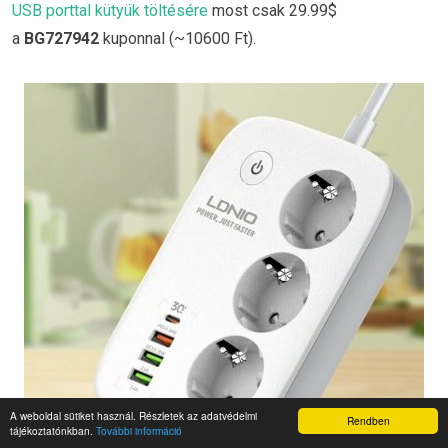
USB porttal kütyük töltésére
most csak 29.99$
a
BG727942
kuponnal (~10600 Ft).
A weboldal sütiket használ. Részletek az adatvédelmi
Rendben
tájékoztatónkban.
További információ