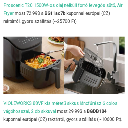
Proscenic T20 1500W-os olaj nélküli forró levegős sütő, Air
Fryer
most 72.99$ a
BGf1ac7b
kuponnal európai (CZ)
raktárról, gyors szállítás (~25700 Ft).
VIOLEWORKS 88VF kis méretű akkus láncfűrész 6 colos
vágóhosszal, 2 db akkuval
most 29.99$ a
BGDB184
kuponnal európai (CZ) raktárról, gyors szállítás (~10600 Ft).