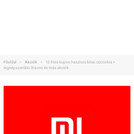
»
»
Főoldal
Akciók
12 friss kupon hasznos kínai cuccokra +
legnépszerűbb Xiaomi és más akciók