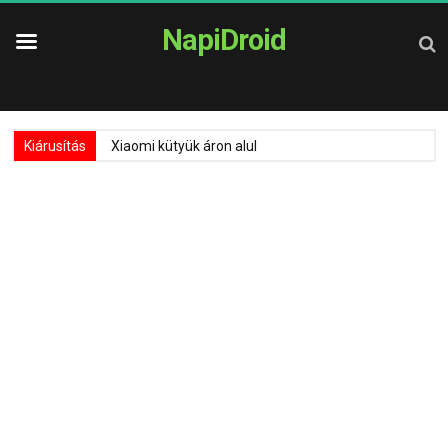
NapiDroid
Kiárusítás
Xiaomi kütyük áron alul