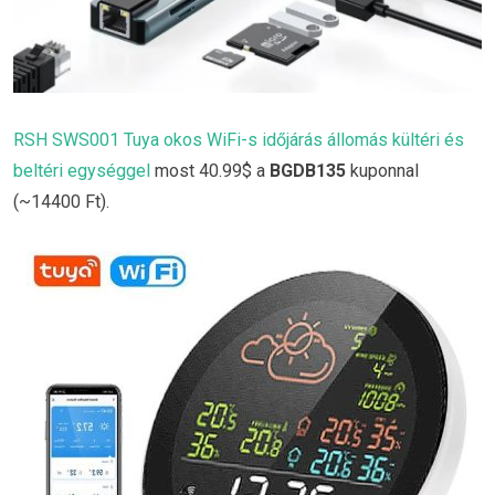
RSH SWS001 Tuya okos WiFi-s időjárás állomás kültéri és
beltéri egységgel
most 40.99$ a
BGDB135
kuponnal
(~14400 Ft).