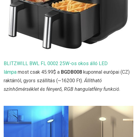
BLITZWILL BWL FL 0002 25W-os okos álló LED
lámpa
most csak 45.99$ a
BGDB008
kuponnal európai (CZ)
raktárról, gyors szállítás (~16200 Ft).
Állítható
színhőmérséklet és fényerő, RGB hangulatfény funkció.