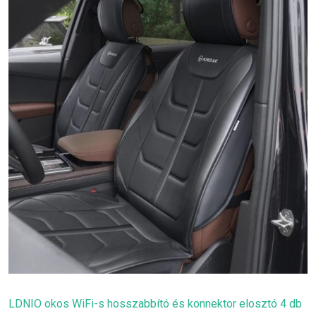
LDNIO okos WiFi-s hosszabbító és konnektor elosztó 4 db