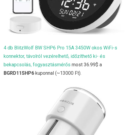
4 db BlitzWolf BW SHP6 Pro 15A 3450W okos WiFi-s
konnektor, távolról vezérelhető, időzíthető ki- és
bekapcsolás, fogyasztásmérős
most 36.99$ a
BGRD11SHP6
kuponnal (~13000 Ft).