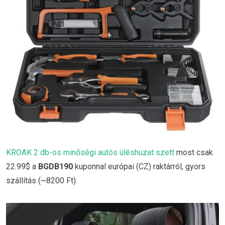
KROAK 2 db-os minőségi autós üléshuzat szett
most csak
22.99$ a
BGDB190
kuponnal európai (CZ) raktárról, gyors
szállítás (~8200 Ft).