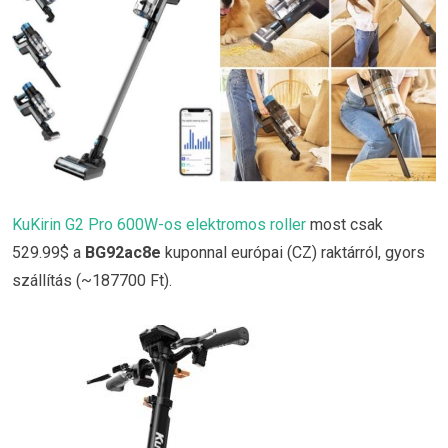
KuKirin G2 Pro 600W-os elektromos roller
most csak
529.99$ a
BG92ac8e
kuponnal európai (CZ) raktárról, gyors
szállítás (~187700 Ft).