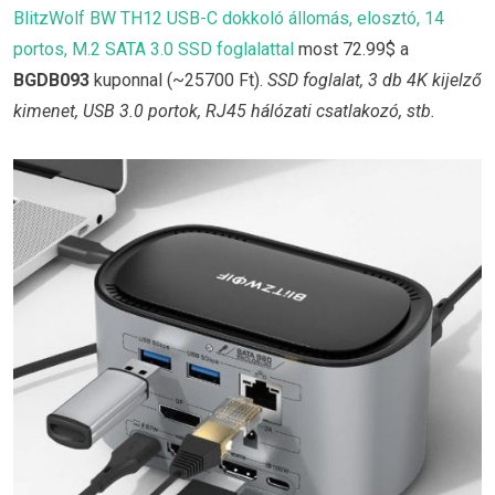
BlitzWolf BW TH12 USB-C dokkoló állomás, elosztó, 14
portos, M.2 SATA 3.0 SSD foglalattal
most 72.99$ a
BGDB093
kuponnal (~25700 Ft).
SSD foglalat, 3 db 4K kijelző
kimenet, USB 3.0 portok, RJ45 hálózati csatlakozó, stb.