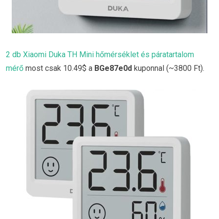
2 db Xiaomi Duka TH Mini hőmérséklet és páratartalom
mérő
most csak 10.49$ a
BGe87e0d
kuponnal (~3800 Ft).