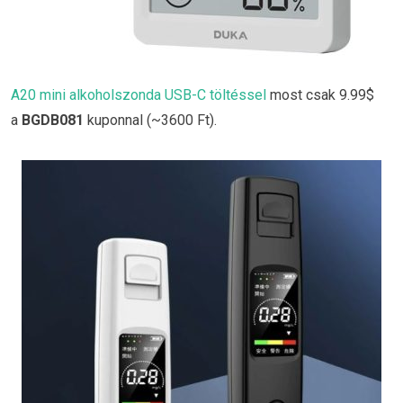
A20 mini alkoholszonda USB-C töltéssel
most csak 9.99$
a
BGDB081
kuponnal (~3600 Ft).