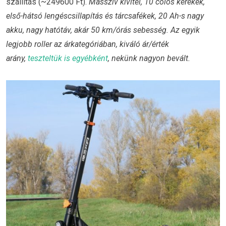
szállítás (~249600 Ft).
Masszív kivitel, 10 colos kerekek,
első-hátsó lengéscsillapítás és tárcsafékek, 20 Ah-s nagy
akku, nagy hatótáv, akár 50 km/órás sebesség. Az egyik
legjobb roller az árkategóriában, kiváló ár/érték
arány,
teszteltük is egyébként
, nekünk nagyon bevált.