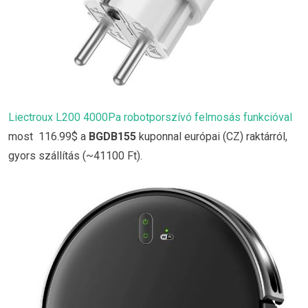
Liectroux L200 4000Pa robotporszívó felmosás funkcióval
most 116.99$ a
BGDB155
kuponnal európai (CZ) raktárról,
gyors szállítás (~41100 Ft).