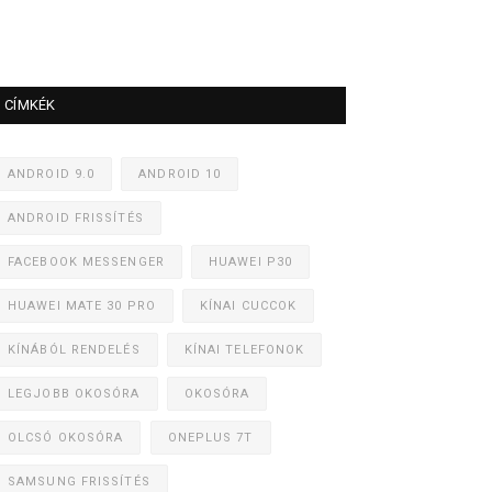
CÍMKÉK
ANDROID 9.0
ANDROID 10
ANDROID FRISSÍTÉS
FACEBOOK MESSENGER
HUAWEI P30
HUAWEI MATE 30 PRO
KÍNAI CUCCOK
KÍNÁBÓL RENDELÉS
KÍNAI TELEFONOK
LEGJOBB OKOSÓRA
OKOSÓRA
OLCSÓ OKOSÓRA
ONEPLUS 7T
SAMSUNG FRISSÍTÉS