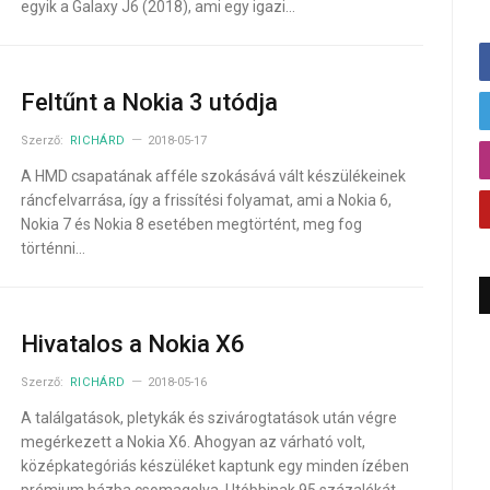
egyik a Galaxy J6 (2018), ami egy igazi…
Feltűnt a Nokia 3 utódja
Szerző:
RICHÁRD
2018-05-17
A HMD csapatának afféle szokásává vált készülékeinek
ráncfelvarrása, így a frissítési folyamat, ami a Nokia 6,
Nokia 7 és Nokia 8 esetében megtörtént, meg fog
történni…
Hivatalos a Nokia X6
Szerző:
RICHÁRD
2018-05-16
A találgatások, pletykák és szivárogtatások után végre
megérkezett a Nokia X6. Ahogyan az várható volt,
középkategóriás készüléket kaptunk egy minden ízében