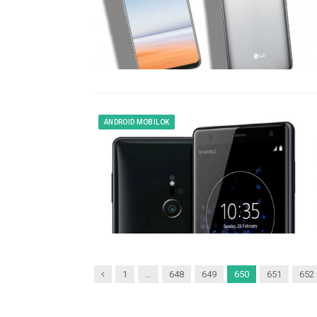
ANDROID MOBILOK
Previous
1
…
648
649
650
651
652