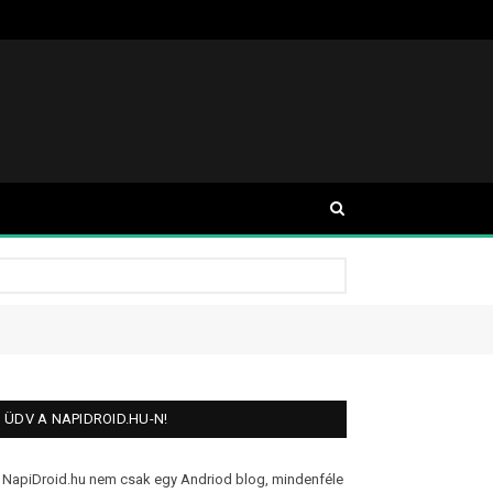
ÜDV A NAPIDROID.HU-N!
 NapiDroid.hu nem csak egy Andriod blog, mindenféle