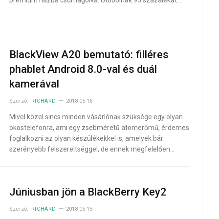
prémium házba csomagolva. Utóbbinak 95 százalékát…
BlackView A20 bemutató: filléres
phablet Android 8.0-val és duál
kamerával
Szerző:
RICHÁRD
2018-05-16
Mivel közel sincs minden vásárlónak szüksége egy olyan
okostelefonra, ami egy zsebméretű atomerőmű, érdemes
foglalkozni az olyan készülékekkel is, amelyek bár
szerényebb felszereltséggel, de ennek megfelelően…
Júniusban jön a BlackBerry Key2
Szerző:
RICHÁRD
2018-05-15