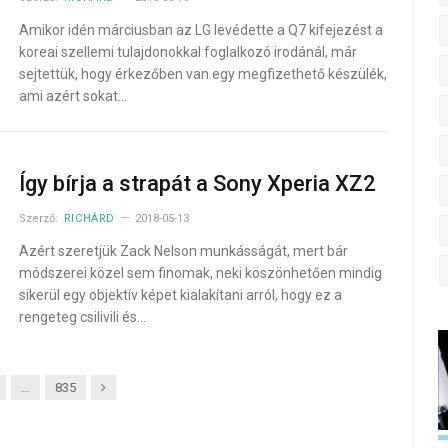
Amikor idén márciusban az LG levédette a Q7 kifejezést a
koreai szellemi tulajdonokkal foglalkozó irodánál, már
sejtettük, hogy érkezőben van egy megfizethető készülék,
ami azért sokat…
Így bírja a strapát a Sony Xperia XZ2
Szerző:
RICHÁRD
2018-05-13
Azért szeretjük Zack Nelson munkásságát, mert bár
módszerei közel sem finomak, neki köszönhetően mindig
sikerül egy objektív képet kialakítani arról, hogy ez a
rengeteg csilivili és…
Next
…
835