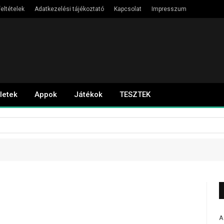
eltételek
Adatkezelési tájékoztató
Kapcsolat
Impresszum
letek
Appok
Játékok
TESZTEK
A