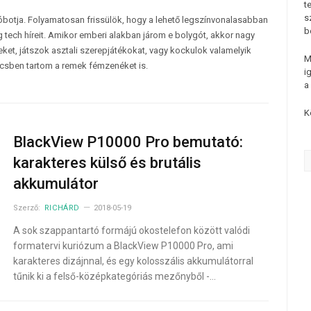
t
s
tóbotja. Folyamatosan frissülök, hogy a lehető legszínvonalasabban
b
 tech híreit. Amikor emberi alakban járom e bolygót, akkor nagy
et, játszok asztali szerepjátékokat, vagy kockulok valamelyik
M
csben tartom a remek fémzenéket is.
i
a
K
BlackView P10000 Pro bemutató:
karakteres külső és brutális
akkumulátor
Szerző:
RICHÁRD
2018-05-19
A sok szappantartó formájú okostelefon között valódi
formatervi kuriózum a BlackView P10000 Pro, ami
karakteres dizájnnal, és egy kolosszális akkumulátorral
tűnik ki a felső-középkategóriás mezőnyből -…