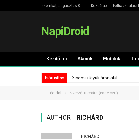
szombat, augusztus 8
Kezdőlap
Felhasználási f
NapiDroid
Kezdőlap
Akciók
Mobilok
Tab
Kiárusítás
Xiaomi kütyük áron alul
»
Főoldal
Szerző: Richárd
(Page 650)
AUTHOR
RICHÁRD
RICHÁRD