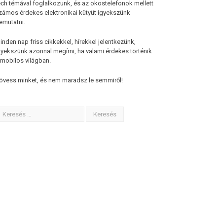
ech témával foglalkozunk, és az okostelefonok mellett
zámos érdekes elektronikai kütyüt igyekszünk
emutatni.
inden nap friss cikkekkel, hírekkel jelentkezünk,
gyekszünk azonnal megírni, ha valami érdekes történik
 mobilos világban.
övess minket, és nem maradsz le semmiről!