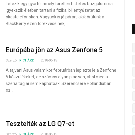
Létezik egy gyártó, amely töretlen hittel és buzgalommal
igyekszik életben tartani a fizikai billentyűzetet az
okostelefonokon. Vagyunk is jó páran, akik örülünk a
BlackBerry ezen törekvéseinek,…
Európába jön az Asus Zenfone 5
Szerző:
RICHÁRD
2018-05-15
A tajvani Asus valamikor februárban leplezte le a Zenfone
5 készülékeket, de számos olyan piac van, ahol még a
széria tagjai nem kaphatóak. Szerencsére Hollandiában
ez…
Tesztelték az LG Q7-et
Szerző:
RICHÁRD
2018-05-15