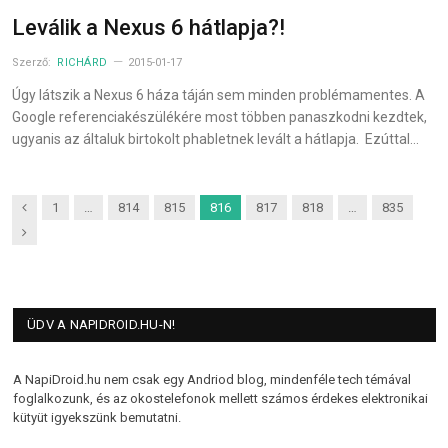
Leválik a Nexus 6 hátlapja?!
Szerző:
RICHÁRD
2015-01-17
Úgy látszik a Nexus 6 háza táján sem minden problémamentes. A
Google referenciakészülékére most többen panaszkodni kezdtek,
ugyanis az általuk birtokolt phabletnek levált a hátlapja. Ezúttal…
Previous
1
…
814
815
816
817
818
…
835
Next
ÜDV A NAPIDROID.HU-N!
A NapiDroid.hu nem csak egy Andriod blog, mindenféle tech témával
foglalkozunk, és az okostelefonok mellett számos érdekes elektronikai
kütyüt igyekszünk bemutatni.