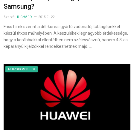
Samsung?
Szerző:
RICHÁRD
2015-01-22
Friss hírek szerint a dél-koreai gyártó vadonatúj táblagépekkel
készül titkos műhelyében. A készülékek legnagyobb érdekessége,
hogy a korábbiakkal ellentétben nem szélesvásznú, hanem 4:3-as
képarányú kijelzőkkel rendelkezhetnek majd. …
ANDROID MOBILOK