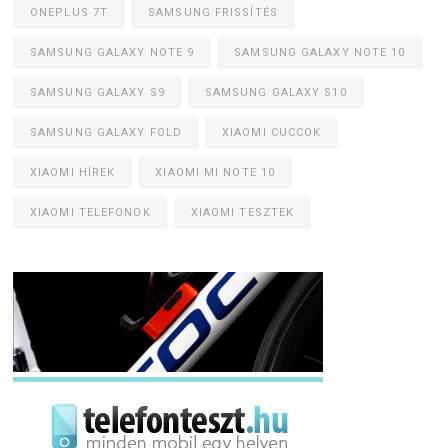
ONEPLUS 7T
SAMSUNG FRISSÍTÉS
SAMSUNG GALAXY NOTE 9
SAMSUNG GALAXY NOTE 10
SAMSUNG GALAXY S9
SAMSUNG GALAXY S10
SAMSUNG GALAXY FOLD
XIAOMI CUCCOK
XIAOMI HÍREK
XIAOMI MI NOTE 10
XIAOMI TELEFONOK
XIAOMI TESZTEK