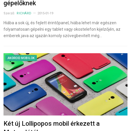
gépelőknek
Szerző:
RICHÁRD
2015-01-19
Hiába a sok új, és fejlett érintőpanel, hiába lehet már egészen
folyamatosan gépelni egy tablet vagy okostelefon kijelzőjén, az
emberek java az igazán komoly szövegbevitelt még…
ANDROID MOBILOK
Két új Lollipopos mobil érkezett a