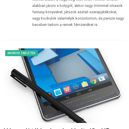
alakban járom e bolygót, akkor nagy örömmel olvasok
fantasy könyveket, játszok asztali szerepjátékokat,
vagy kockulok valamelyik konzolomon, és persze nagy
becsben tartom a remek fémzenéket is.
ANDROID TABLETEK