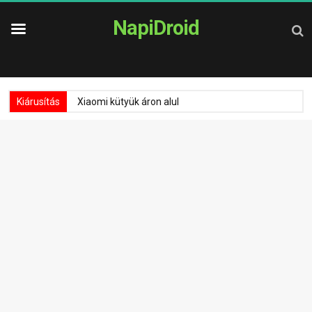
NapiDroid
Kiárusítás
Xiaomi kütyük áron alul