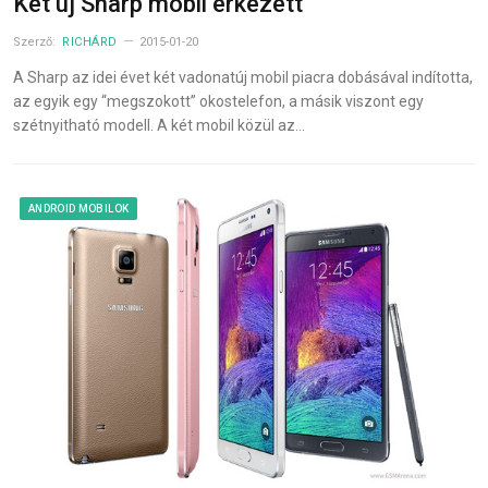
Két új Sharp mobil érkezett
Szerző:
RICHÁRD
2015-01-20
A Sharp az idei évet két vadonatúj mobil piacra dobásával indította,
az egyik egy “megszokott” okostelefon, a másik viszont egy
szétnyitható modell. A két mobil közül az…
ANDROID MOBILOK