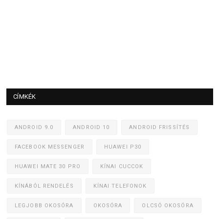
CÍMKÉK
ANDROID 9.0
ANDROID 10
ANDROID FRISSÍTÉS
FACEBOOK MESSENGER
HUAWEI P30
HUAWEI MATE 30 PRO
KÍNAI CUCCOK
KÍNÁBÓL RENDELÉS
KÍNAI TELEFONOK
LEGJOBB OKOSÓRA
OKOSÓRA
OLCSÓ OKOSÓRA