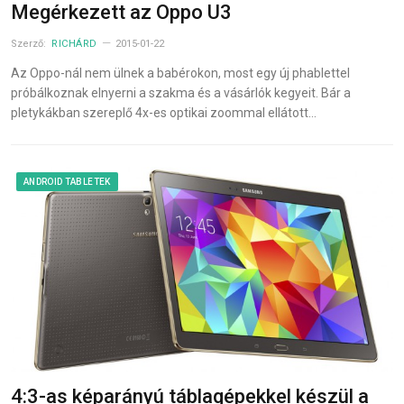
Megérkezett az Oppo U3
Szerző:
RICHÁRD
2015-01-22
Az Oppo-nál nem ülnek a babérokon, most egy új phablettel
próbálkoznak elnyerni a szakma és a vásárlók kegyeit. Bár a
pletykákban szereplő 4x-es optikai zoommal ellátott…
ANDROID TABLETEK
4:3-as képarányú táblagépekkel készül a