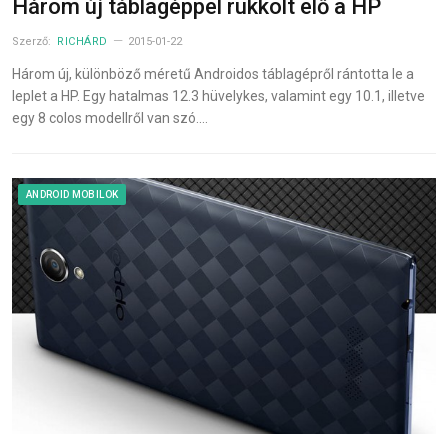
Három új táblagéppel rukkolt elő a HP
Szerző:
RICHÁRD
2015-01-22
Három új, különböző méretű Androidos táblagépről rántotta le a
leplet a HP. Egy hatalmas 12.3 hüvelykes, valamint egy 10.1, illetve
egy 8 colos modellről van szó.…
ANDROID MOBILOK