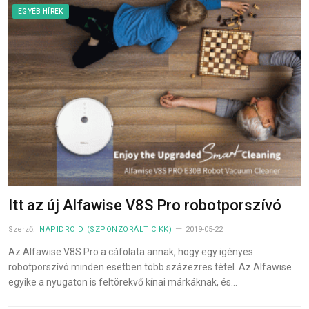
EGYÉB HÍREK
Itt az új Alfawise V8S Pro robotporszívó
Szerző:
NAPIDROID (SZPONZORÁLT CIKK)
2019-05-22
Az Alfawise V8S Pro a cáfolata annak, hogy egy igényes
robotporszívó minden esetben több százezres tétel. Az Alfawise
egyike a nyugaton is feltörekvő kínai márkáknak, és…