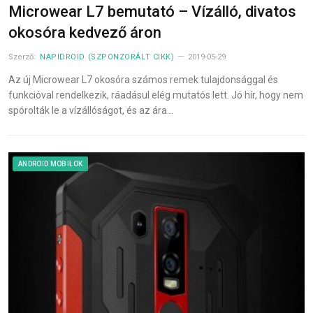
Microwear L7 bemutató – Vízálló, divatos
okosóra kedvező áron
Szerző:
NAPIDROID (SZPONZORÁLT CIKK)
2019-05-29
Az új Microwear L7 okosóra számos remek tulajdonsággal és
funkcióval rendelkezik, ráadásul elég mutatós lett. Jó hír, hogy nem
spórolták le a vízállóságot, és az ára…
ANDROID MOBILOK