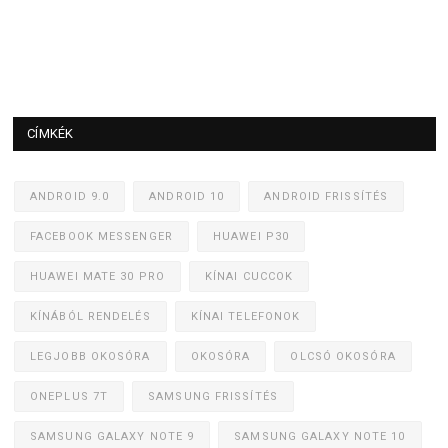
CÍMKÉK
ANDROID 9.0
ANDROID 10
ANDROID FRISSÍTÉS
FACEBOOK MESSENGER
HUAWEI P30
HUAWEI MATE 30 PRO
KÍNAI CUCCOK
KÍNÁBÓL RENDELÉS
KÍNAI TELEFONOK
LEGJOBB OKOSÓRA
OKOSÓRA
OLCSÓ OKOSÓRA
ONEPLUS 7T
SAMSUNG FRISSÍTÉS
SAMSUNG GALAXY NOTE 9
SAMSUNG GALAXY NOTE 10