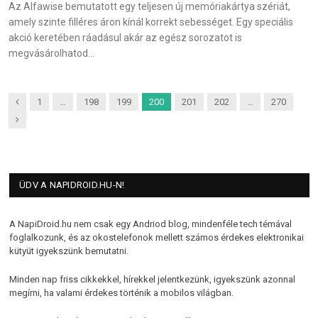
Az Alfawise bemutatott egy teljesen új memóriakártya szériát,
amely szinte filléres áron kínál korrekt sebességet. Egy speciális
akció keretében ráadásul akár az egész sorozatot is
megvásárolhatod…
Previous
1
…
198
199
200
201
202
…
270
Next
ÜDV A NAPIDROID.HU-N!
A NapiDroid.hu nem csak egy Andriod blog, mindenféle tech témával
foglalkozunk, és az okostelefonok mellett számos érdekes elektronikai
kütyüt igyekszünk bemutatni.
Minden nap friss cikkekkel, hírekkel jelentkezünk, igyekszünk azonnal
megírni, ha valami érdekes történik a mobilos világban.