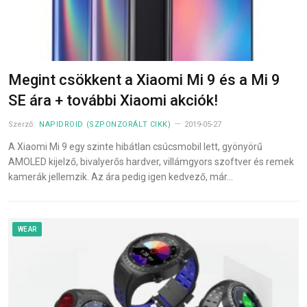
Megint csökkent a Xiaomi Mi 9 és a Mi 9
SE ára + további Xiaomi akciók!
Szerző:
NAPIDROID (SZPONZORÁLT CIKK)
2019-05-27
A Xiaomi Mi 9 egy szinte hibátlan csúcsmobil lett, gyönyörű
AMOLED kijelző, bivalyerős hardver, villámgyors szoftver és remek
kamerák jellemzik. Az ára pedig igen kedvező, már…
WEAR