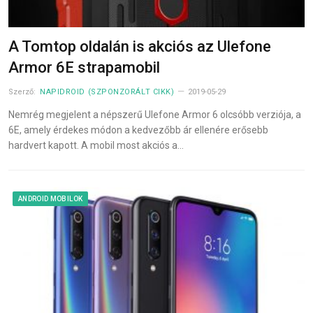
A Tomtop oldalán is akciós az Ulefone
Armor 6E strapamobil
Szerző:
NAPIDROID (SZPONZORÁLT CIKK)
2019-05-29
Nemrég megjelent a népszerű Ulefone Armor 6 olcsóbb verziója, a
6E, amely érdekes módon a kedvezőbb ár ellenére erősebb
hardvert kapott. A mobil most akciós a…
ANDROID MOBILOK