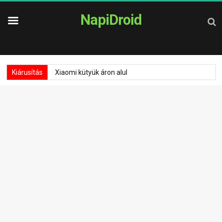
NapiDroid
Kiárusítás
Xiaomi kütyük áron alul