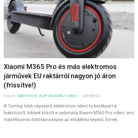
Xiaomi M365 Pro és más elektromos
járművek EU raktárról nagyon jó áron
(frissítve!)
Szerző:
NAPIDROID (SZPONZORÁLT CIKK)
2019-05-22
A Tomtop több népszerű elektromos rollert és kerékpárt is
leakciózott, többek között a vadonatúj Xiaomi M365 Pro rollert, ami
másfélszeres hatótávra képes az elődjéhez képest. Ennek…