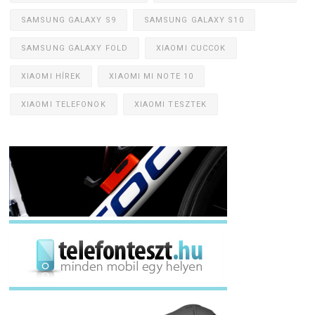
SAMSUNG GALAXY S9
SAMSUNG GALAXY S10
SAMSUNG GALAXY FOLD
XIAOMI CUCCOK
XIAOMI HÍREK
XIAOMI MI NOTE 10
XIAOMI TELEFONOK
XIAOMI TESZTEK