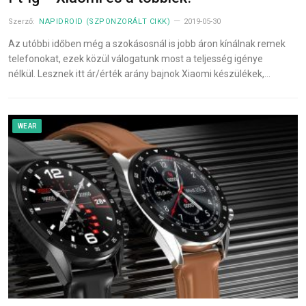
Szerző:
NAPIDROID (SZPONZORÁLT CIKK)
2019-05-30
Az utóbbi időben még a szokásosnál is jobb áron kínálnak remek
telefonokat, ezek közül válogatunk most a teljesség igénye
nélkül. Lesznek itt ár/érték arány bajnok Xiaomi készülékek,…
WEAR