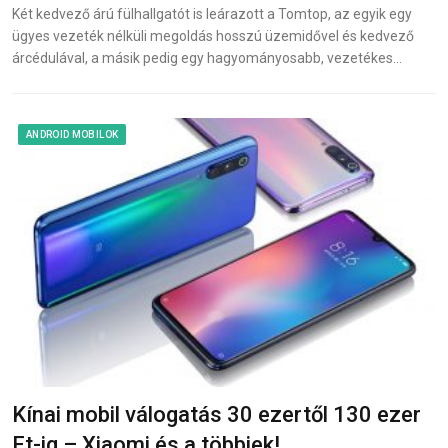
Két kedvező árú fülhallgatót is leárazott a Tomtop, az egyik egy
ügyes vezeték nélküli megoldás hosszú üzemidővel és kedvező
árcédulával, a másik pedig egy hagyományosabb, vezetékes…
ANDROID MOBILOK
Kínai mobil válogatás 30 ezertől 130 ezer
Ft-ig – Xiaomi és a többiek!