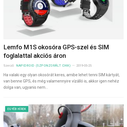
Lemfo M1S okosóra GPS-szel és SIM
foglalattal akciós áron
Szerző:
NAPIDROID (SZPONZORÁLT CIKK)
2019-05-25
Ha valaki egy olyan okosórát keres, amibe lehet tenni SIM kártyát,
van benne GPS, és még valamennyire vízálló is, akkor igen nehéz
dolga van, ugyanis nem…
EGYÉB HÍREK