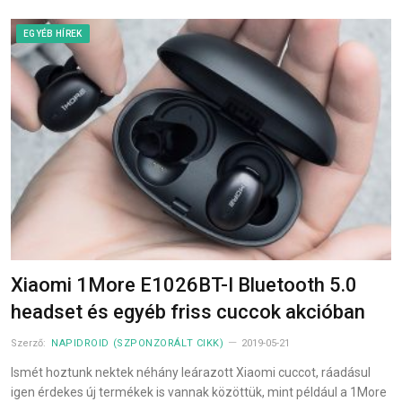
EGYÉB HÍREK
Xiaomi 1More E1026BT-I Bluetooth 5.0
headset és egyéb friss cuccok akcióban
Szerző:
NAPIDROID (SZPONZORÁLT CIKK)
2019-05-21
Ismét hoztunk nektek néhány leárazott Xiaomi cuccot, ráadásul
igen érdekes új termékek is vannak közöttük, mint például a 1More