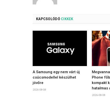
KAPCSOLÓDÓ
CIKKEK
A Samsung egy nem várt új
Megvannak
csúcsmodellel készülhet
Phone főbb
jövőre
kompakt ki
hatalmas 
2026-08-08
2026-08-08