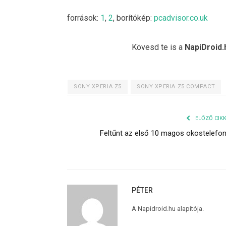
források:
1
,
2
, borítókép:
pcadvisor.co.uk
Kövesd te is a
NapiDroid.
SONY XPERIA Z5
SONY XPERIA Z5 COMPACT
ELŐZŐ CIK
Feltűnt az első 10 magos okostelefo
PÉTER
A Napidroid.hu alapítója.