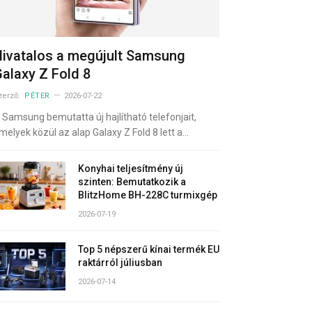
ivatalos a megújult Samsung
alaxy Z Fold 8
zerző:
PÉTER
2026-07-22
 Samsung bemutatta új hajlítható telefonjait,
melyek közül az alap Galaxy Z Fold 8 lett a…
Konyhai teljesítmény új
szinten: Bemutatkozik a
BlitzHome BH-228C turmixgép
2026-07-19
Top 5 népszerű kínai termék EU
raktárról júliusban
2026-07-14