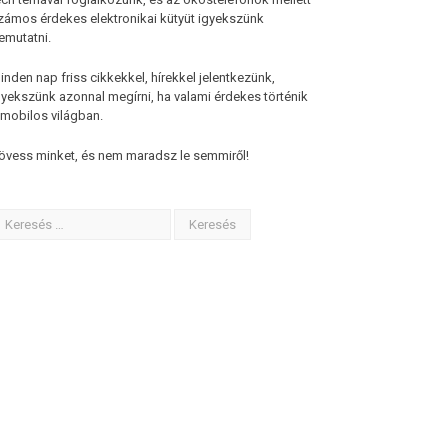
zámos érdekes elektronikai kütyüt igyekszünk
emutatni.
inden nap friss cikkekkel, hírekkel jelentkezünk,
gyekszünk azonnal megírni, ha valami érdekes történik
 mobilos világban.
övess minket, és nem maradsz le semmiről!