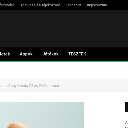
feltételek
Adatkezelési tájékoztató
Kapcsolat
Impresszum
letek
Appok
Játékok
TESZTEK
on a Sony Xperia Z5 és Z5 Compact
A
t