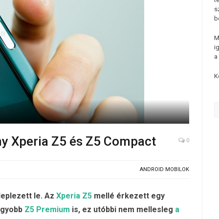
s
b
M
i
a
K
y Xperia Z5 és Z5 Compact
0
ANDROID MOBILOK
eplezett le. Az
Xperia Z5
mellé érkezett egy
nagyobb
Z5 Premium
is, ez utóbbi nem mellesleg
a