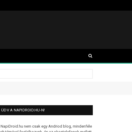
ÜDV A NAPIDROID.HU-N!
 NapiDroid.hu nem csak egy Andriod blog, mindenféle
ech témával foglalkozunk, és az okostelefonok mellett