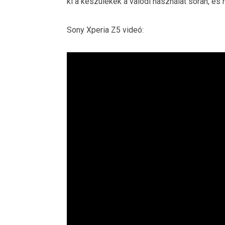
ki a készülékek a valódi használat során, és 
Sony Xperia Z5 videó: