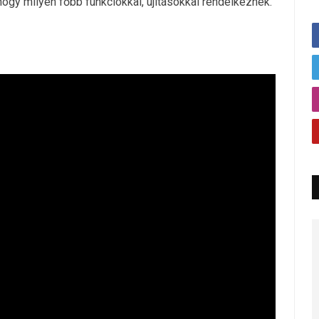
hogy milyen főbb funkciókkal, újításokkal rendelkeznek.