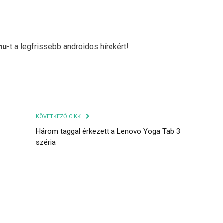
hu
-t a legfrissebb androidos hírekért!
K
KÖVETKEZŐ CIKK
n
Három taggal érkezett a Lenovo Yoga Tab 3
széria