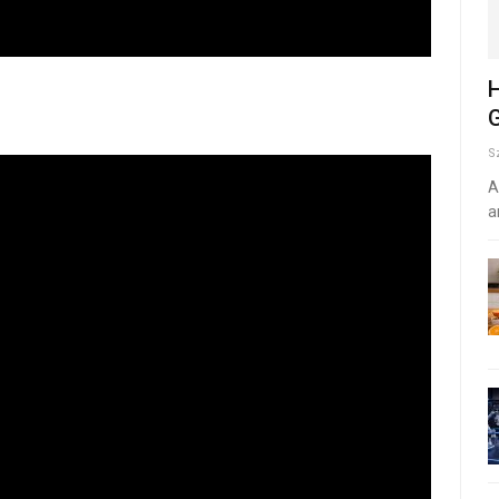
H
G
S
A
a