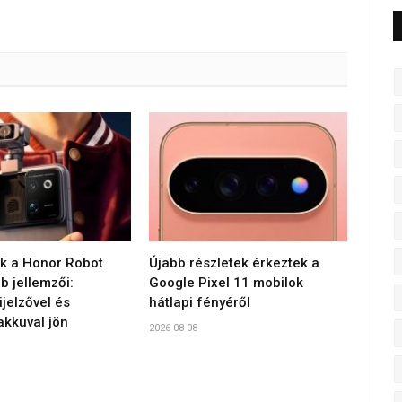
 a Honor Robot
Újabb részletek érkeztek a
 jellemzői:
Google Pixel 11 mobilok
jelzővel és
hátlapi fényéről
akkuval jön
2026-08-08