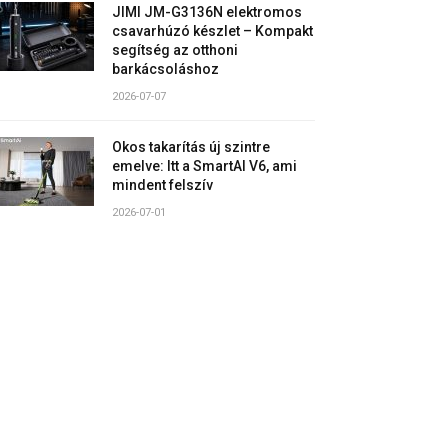
JIMI JM-G3136N elektromos
csavarhúzó készlet – Kompakt
segítség az otthoni
barkácsoláshoz
2026-07-07
Okos takarítás új szintre
emelve: Itt a SmartAI V6, ami
mindent felszív
2026-07-01