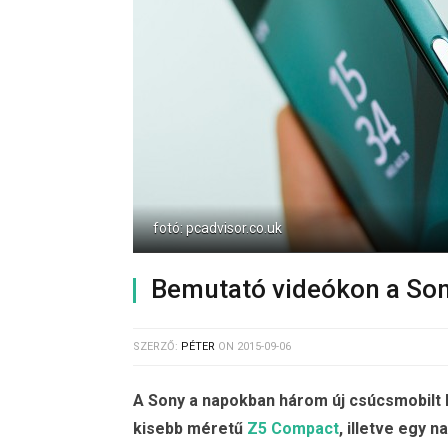
fotó: pcadvisor.co.uk
Bemutató videókon a Son
SZERZŐ:
PÉTER
ON
2015-09-06
A Sony a napokban három új csúcsmobilt l
kisebb méretű
Z5 Compact
, illetve egy 