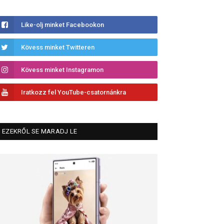
Like-olj minket Facebookon
Kövess minket Twitteren
Kövess minket Instagramon
Iratkozz fel YouTube-csatornánkra
EZEKRŐL SE MARADJ LE