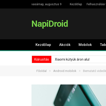
vasárnap, augusztus 9
Kezdőlap
Felhasználási 
NapiDroid
Kezdőlap
Akciók
Mobilok
Tab
Kiárusítás
Xiaomi kütyük áron alul
»
»
Főoldal
Android mobilok
Bemutató videók