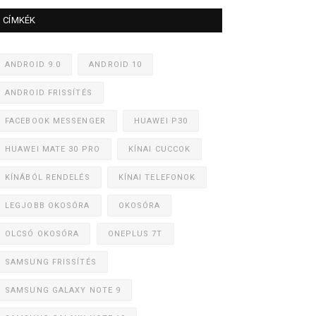
CÍMKÉK
ANDROID 9.0
ANDROID 10
ANDROID FRISSÍTÉS
FACEBOOK MESSENGER
HUAWEI P30
HUAWEI MATE 30 PRO
KÍNAI CUCCOK
KÍNÁBÓL RENDELÉS
KÍNAI TELEFONOK
LEGJOBB OKOSÓRA
OKOSÓRA
OLCSÓ OKOSÓRA
ONEPLUS 7T
SAMSUNG FRISSÍTÉS
SAMSUNG GALAXY NOTE 9