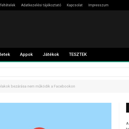
feltételek
Adatkezelési tájékoztató
Kapcsolat
Impresszum
letek
Appok
Játékok
TESZTEK
blakok bezárása nem működik a Facebookon
A
t