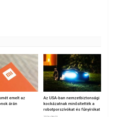
smét emelt az
Az USA-ban nemzetbiztonsági
onok árán
kockázatnak minősítették a
robotporszívókat és fűnyírókat
2026-08-03