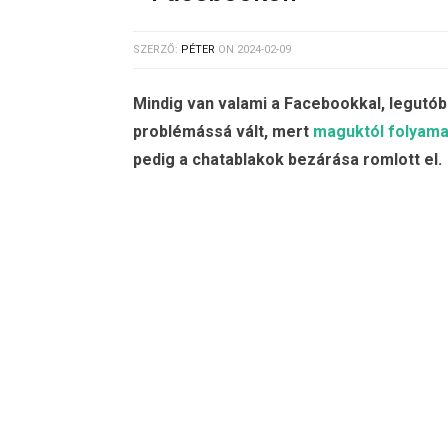
SZERZŐ:
PÉTER
ON
2024-02-09
Mindig van valami a Facebookkal, legutób
problémássá vált, mert
maguktól folyama
pedig a chatablakok bezárása romlott el.