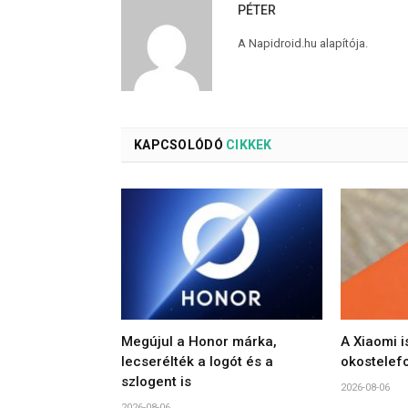
PÉTER
A Napidroid.hu alapítója.
KAPCSOLÓDÓ
CIKKEK
Megújul a Honor márka,
A Xiaomi i
lecserélték a logót és a
okostelef
szlogent is
2026-08-06
2026-08-06