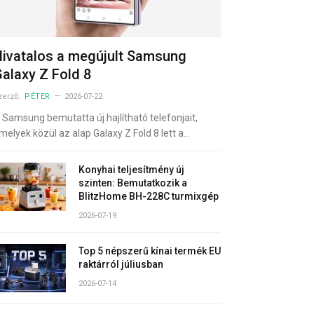
ivatalos a megújult Samsung
alaxy Z Fold 8
zerző:
PÉTER
2026-07-22
 Samsung bemutatta új hajlítható telefonjait,
melyek közül az alap Galaxy Z Fold 8 lett a…
Konyhai teljesítmény új
szinten: Bemutatkozik a
BlitzHome BH-228C turmixgép
2026-07-19
Top 5 népszerű kínai termék EU
raktárról júliusban
2026-07-14