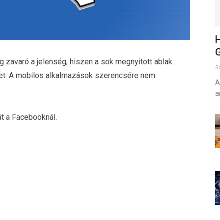
H
G
 zavaró a jelenség, hiszen a sok megnyitott ablak
S
őket. A mobilos alkalmazások szerencsére nem
A
a
át a Facebooknál.