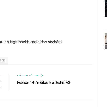
hu
-t a legfrissebb androidos hírekért!
GER
K
KÖVETKEZŐ CIKK
y
Február 14-én érkezik a Redmi A3
5