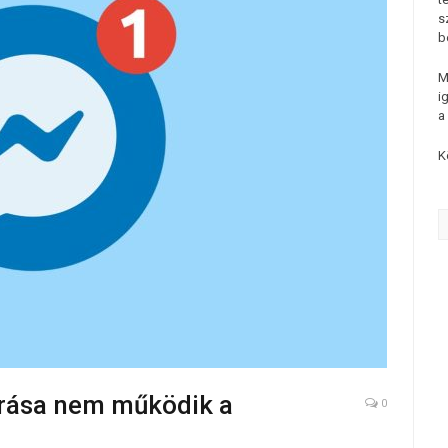
s
b
M
i
a
K
árása nem működik a
0