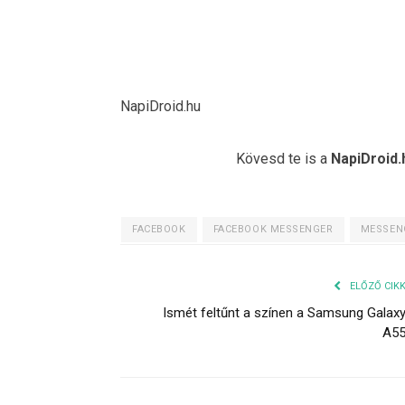
NapiDroid.hu
Kövesd te is a
NapiDroid.
FACEBOOK
FACEBOOK MESSENGER
MESSEN
ELŐZŐ CIK
Ismét feltűnt a színen a Samsung Galax
A5