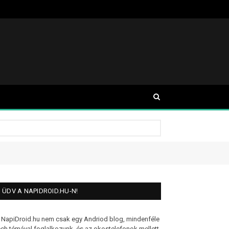
ÜDV A NAPIDROID.HU-N!
 NapiDroid.hu nem csak egy Andriod blog, mindenféle
ech témával foglalkozunk, és az okostelefonok mellett