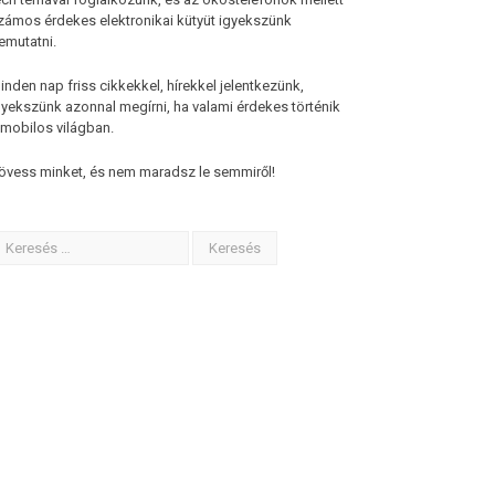
zámos érdekes elektronikai kütyüt igyekszünk
emutatni.
inden nap friss cikkekkel, hírekkel jelentkezünk,
gyekszünk azonnal megírni, ha valami érdekes történik
 mobilos világban.
övess minket, és nem maradsz le semmiről!