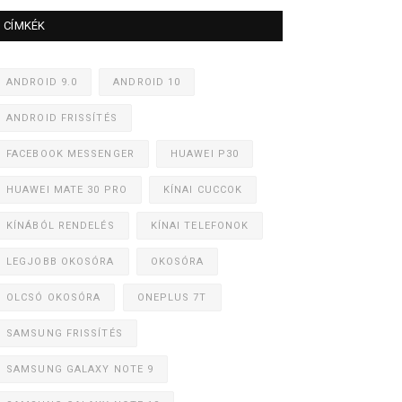
CÍMKÉK
ANDROID 9.0
ANDROID 10
ANDROID FRISSÍTÉS
FACEBOOK MESSENGER
HUAWEI P30
HUAWEI MATE 30 PRO
KÍNAI CUCCOK
KÍNÁBÓL RENDELÉS
KÍNAI TELEFONOK
LEGJOBB OKOSÓRA
OKOSÓRA
OLCSÓ OKOSÓRA
ONEPLUS 7T
SAMSUNG FRISSÍTÉS
SAMSUNG GALAXY NOTE 9