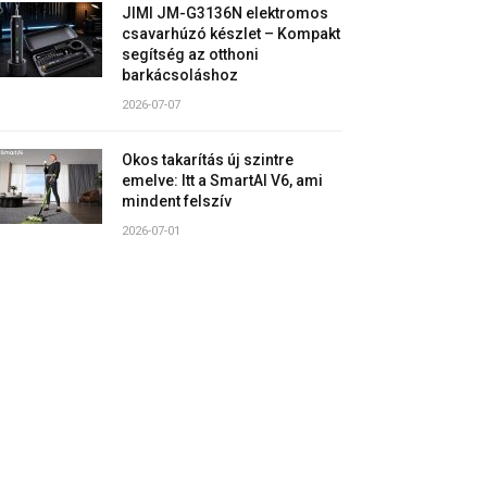
JIMI JM-G3136N elektromos
csavarhúzó készlet – Kompakt
segítség az otthoni
barkácsoláshoz
2026-07-07
Okos takarítás új szintre
emelve: Itt a SmartAI V6, ami
mindent felszív
2026-07-01