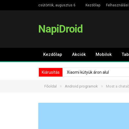
csütörtök, augusztus 6
Kezdőlap
Felhasználási 
NapiDroid
Kezdőlap
Akciók
Mobilok
Tab
Kiárusítás
Xiaomi kütyük áron alul
»
»
Főoldal
Android programok
Most a chata