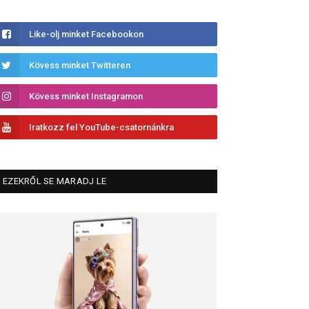
Like-olj minket Facebookon
Kövess minket Twitteren
Kövess minket Instagramon
Iratkozz fel YouTube-csatornánkra
EZEKRŐL SE MARADJ LE