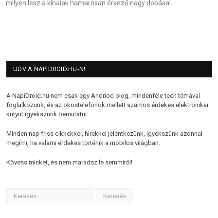
milyen lesz a kínaiak hamarosan érkező nagy dobása!…
ÜDV A NAPIDROID.HU-N!
A NapiDroid.hu nem csak egy Andriod blog, mindenféle tech témával
foglalkozunk, és az okostelefonok mellett számos érdekes elektronikai
kütyüt igyekszünk bemutatni.
Minden nap friss cikkekkel, hírekkel jelentkezünk, igyekszünk azonnal
megírni, ha valami érdekes történik a mobilos világban.
Kövess minket, és nem maradsz le semmiről!