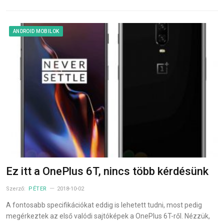
ANDROID MOBILOK
Ez itt a OnePlus 6T, nincs több kérdésünk
Szerző:
PÉTER
2018-10-02
A fontosabb specifikációkat eddig is lehetett tudni, most pedig
megérkeztek az első valódi sajtóképek a OnePlus 6T-ről. Nézzük,