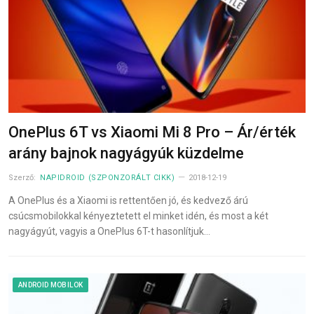
OnePlus 6T vs Xiaomi Mi 8 Pro – Ár/érték
arány bajnok nagyágyúk küzdelme
Szerző:
NAPIDROID (SZPONZORÁLT CIKK)
2018-12-19
A OnePlus és a Xiaomi is rettentően jó, és kedvező árú
csúcsmobilokkal kényeztetett el minket idén, és most a két
nagyágyút, vagyis a OnePlus 6T-t hasonlítjuk…
ANDROID MOBILOK