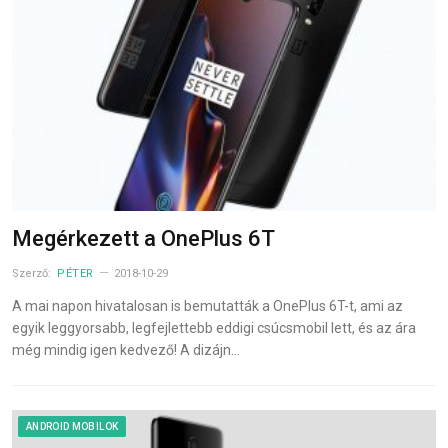
Megérkezett a OnePlus 6T
Szerző:
PÉTER
2018-10-29
A mai napon hivatalosan is bemutatták a OnePlus 6T-t, ami az
egyik leggyorsabb, legfejlettebb eddigi csúcsmobil lett, és az ára
még mindig igen kedvező! A dizájn…
ANDROID MOBILOK