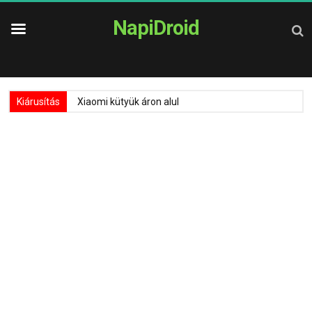
NapiDroid
Kiárusítás
Xiaomi kütyük áron alul