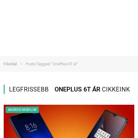
»
Főoldal
Posts Tagged "OnePlus 6T ár"
LEGFRISSEBB
ONEPLUS 6T ÁR
CIKKEINK
ANDROID MOBILOK