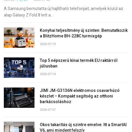
A Samsung bemutatta új hajlítható telefonjait, amelyek közül az
alap Galaxy Z Fold 8 lett a…
Konyhai teljesítmény új szinten: Bemutatkozik
a BlitzHome BH-228C turmixgép
2026-07-19
Top 5 népszerű kínai termék EU raktárról
júliusban
2026-07-14
JIMI JM-G3136N elektromos csavarhúzó
készlet – Kompakt segítség az otthoni
barkácsoláshoz
2026-07-07
Okos takarítás új szintre emelve: Itt a SmartAI
V6, ami mindent felszív