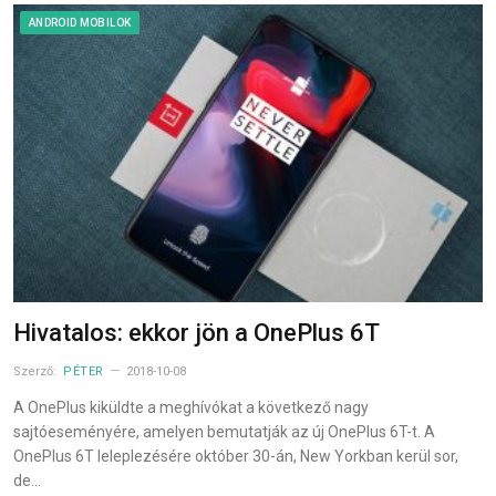
ANDROID MOBILOK
Hivatalos: ekkor jön a OnePlus 6T
Szerző:
PÉTER
2018-10-08
A OnePlus kiküldte a meghívókat a következő nagy
sajtóeseményére, amelyen bemutatják az új OnePlus 6T-t. A
OnePlus 6T leleplezésére október 30-án, New Yorkban kerül sor,
de…