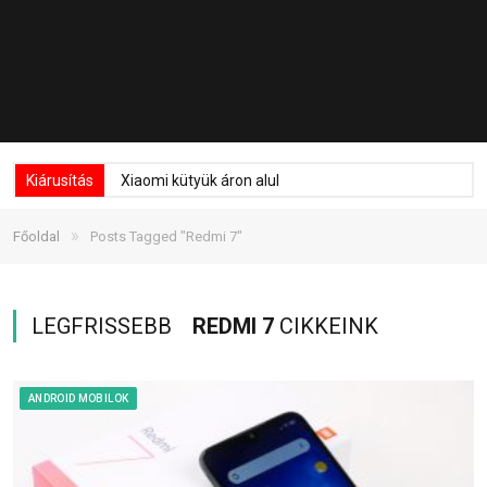
Kiárusítás
Xiaomi kütyük áron alul
»
Főoldal
Posts Tagged "Redmi 7"
LEGFRISSEBB
REDMI 7
CIKKEINK
ANDROID MOBILOK