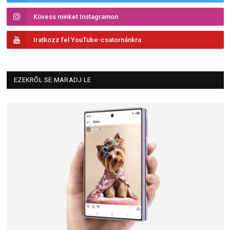
Kövess minket Instagramon
Iratkozz fel YouTube-csatornánkra
EZEKRŐL SE MARADJ LE