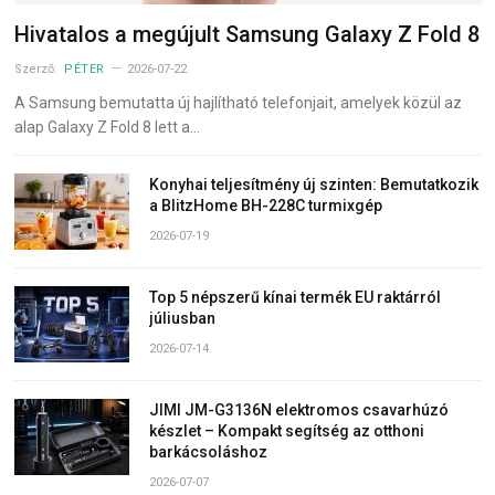
Hivatalos a megújult Samsung Galaxy Z Fold 8
Szerző:
PÉTER
2026-07-22
A Samsung bemutatta új hajlítható telefonjait, amelyek közül az
alap Galaxy Z Fold 8 lett a…
Konyhai teljesítmény új szinten: Bemutatkozik
a BlitzHome BH-228C turmixgép
2026-07-19
Top 5 népszerű kínai termék EU raktárról
júliusban
2026-07-14
JIMI JM-G3136N elektromos csavarhúzó
készlet – Kompakt segítség az otthoni
barkácsoláshoz
2026-07-07