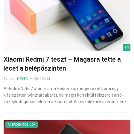
9.1
Xiaomi Redmi 7 teszt – Magasra tette a
lécet a belépőszinten
Szerző:
PÉTER
2019-04-21
A Redmi Note 7 után a sima Redmi 7 is megérkezett, ami egy
kifejezetten pénztárcabarát, de mégis korrektül felszerelt alsó-
középkategóriás telefon a Xiaomitól. A készüléknek szerencsére…
ANDROID MOBILOK