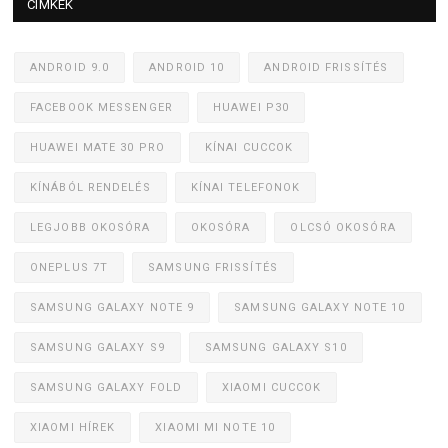
CÍMKÉK
ANDROID 9.0
ANDROID 10
ANDROID FRISSÍTÉS
FACEBOOK MESSENGER
HUAWEI P30
HUAWEI MATE 30 PRO
KÍNAI CUCCOK
KÍNÁBÓL RENDELÉS
KÍNAI TELEFONOK
LEGJOBB OKOSÓRA
OKOSÓRA
OLCSÓ OKOSÓRA
ONEPLUS 7T
SAMSUNG FRISSÍTÉS
SAMSUNG GALAXY NOTE 9
SAMSUNG GALAXY NOTE 10
SAMSUNG GALAXY S9
SAMSUNG GALAXY S10
SAMSUNG GALAXY FOLD
XIAOMI CUCCOK
XIAOMI HÍREK
XIAOMI MI NOTE 10