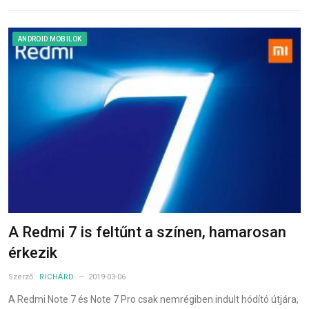
ANDROID MOBILOK
A Redmi 7 is feltűnt a színen, hamarosan
érkezik
Szerző:
RICHÁRD
2019-03-06
A Redmi Note 7 és Note 7 Pro csak nemrégiben indult hódító útjára,