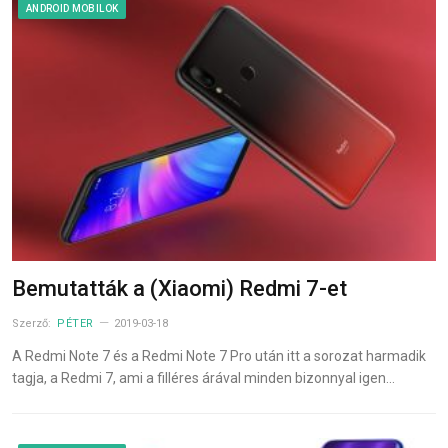
ANDROID MOBILOK
Bemutatták a (Xiaomi) Redmi 7-et
Szerző:
PÉTER
2019-03-18
A Redmi Note 7 és a Redmi Note 7 Pro után itt a sorozat harmadik
tagja, a Redmi 7, ami a filléres árával minden bizonnyal igen…