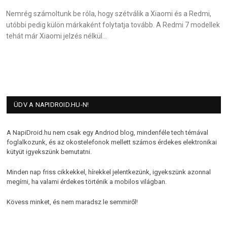
Nemrég számoltunk be róla, hogy szétválik a Xiaomi és a Redmi,
utóbbi pedig külön márkaként folytatja tovább. A Redmi 7 modellek
tehát már Xiaomi jelzés nélkül…
ÜDV A NAPIDROID.HU-N!
A NapiDroid.hu nem csak egy Andriod blog, mindenféle tech témával
foglalkozunk, és az okostelefonok mellett számos érdekes elektronikai
kütyüt igyekszünk bemutatni.
Minden nap friss cikkekkel, hírekkel jelentkezünk, igyekszünk azonnal
megírni, ha valami érdekes történik a mobilos világban.
Kövess minket, és nem maradsz le semmiről!