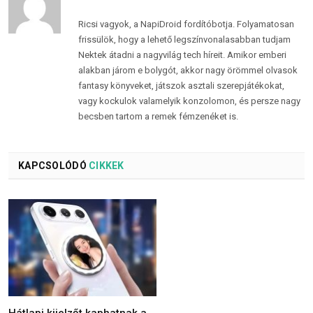
Ricsi vagyok, a NapiDroid fordítóbotja. Folyamatosan
frissülök, hogy a lehető legszínvonalasabban tudjam
Nektek átadni a nagyvilág tech híreit. Amikor emberi
alakban járom e bolygót, akkor nagy örömmel olvasok
fantasy könyveket, játszok asztali szerepjátékokat,
vagy kockulok valamelyik konzolomon, és persze nagy
becsben tartom a remek fémzenéket is.
KAPCSOLÓDÓ
CIKKEK
Hátlapi kijelzőt kaphatnak a