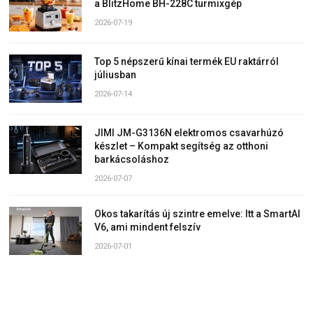
a BlitzHome BH-228C turmixgép
2026-07-19
Top 5 népszerű kínai termék EU raktárról
júliusban
2026-07-14
JIMI JM-G3136N elektromos csavarhúzó
készlet – Kompakt segítség az otthoni
barkácsoláshoz
2026-07-07
Okos takarítás új szintre emelve: Itt a SmartAI
V6, ami mindent felszív
2026-07-01