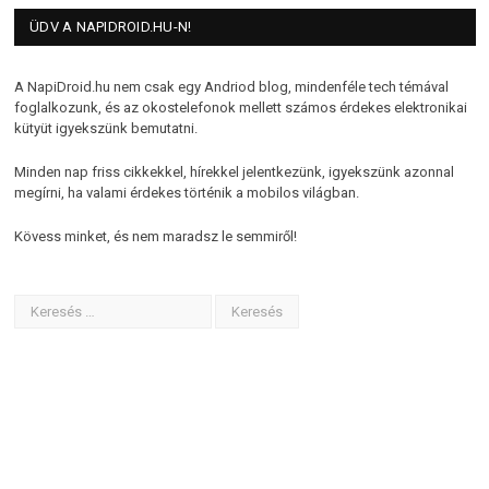
ÜDV A NAPIDROID.HU-N!
A NapiDroid.hu nem csak egy Andriod blog, mindenféle tech témával
foglalkozunk, és az okostelefonok mellett számos érdekes elektronikai
kütyüt igyekszünk bemutatni.
Minden nap friss cikkekkel, hírekkel jelentkezünk, igyekszünk azonnal
megírni, ha valami érdekes történik a mobilos világban.
Kövess minket, és nem maradsz le semmiről!