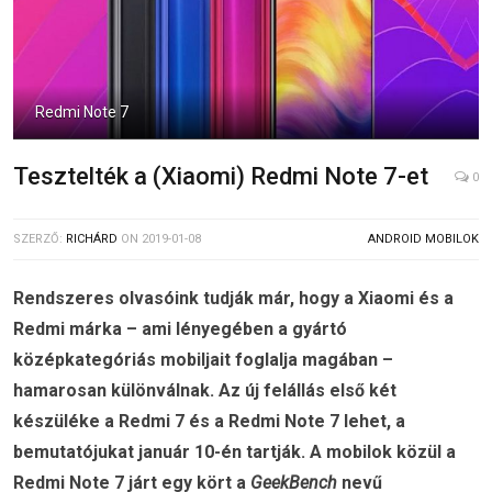
Redmi Note 7
Tesztelték a (Xiaomi) Redmi Note 7-et
0
SZERZŐ:
RICHÁRD
ON
2019-01-08
ANDROID MOBILOK
Rendszeres olvasóink tudják már, hogy a Xiaomi és a
Redmi márka – ami lényegében a gyártó
középkategóriás mobiljait foglalja magában –
hamarosan különválnak. Az új felállás első két
készüléke a Redmi 7 és a Redmi Note 7 lehet, a
bemutatójukat január 10-én tartják. A mobilok közül a
Redmi Note 7 járt egy kört a
GeekBench
nevű