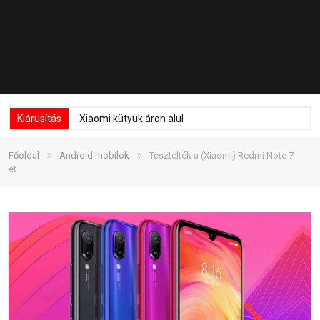
Kiárusítás
Xiaomi kütyük áron alul
»
»
Főoldal
Android mobilok
Tesztelték a (Xiaomi) Redmi Note 7-
et