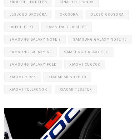
KÍNÁBÓL RENDELÉS
KÍNAI TELEFONOK
LEGJOBB OKOSÓRA
OKOSÓRA
OLCSÓ OKOSÓRA
ONEPLUS 7T
SAMSUNG FRISSÍTÉS
SAMSUNG GALAXY NOTE 9
SAMSUNG GALAXY NOTE 10
SAMSUNG GALAXY S9
SAMSUNG GALAXY S10
SAMSUNG GALAXY FOLD
XIAOMI CUCCOK
XIAOMI HÍREK
XIAOMI MI NOTE 10
XIAOMI TELEFONOK
XIAOMI TESZTEK