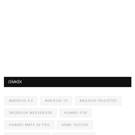
CÍMKÉK
ANDROID 9.0
ANDROID 10
ANDROID FRISSÍTÉS
FACEBOOK MESSENGER
HUAWEI P30
HUAWEI MATE 30 PRO
KÍNAI CUCCOK