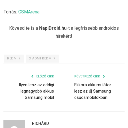
Forrás:
GSMArena
Kövesd te is a
NapiDroid.hu
-t a legfrissebb androidos
hírekért!
REDMI 7
XIAOMI REDMI 7
ELŐZŐ CIKK
KÖVETKEZŐ CIKK
Ilyen lesz az eddigi
Ekkora akkumulátor
legnagyobb akkus
lesz az új Samsung
Samsung mobil
csúcsmobilokban
RICHÁRD