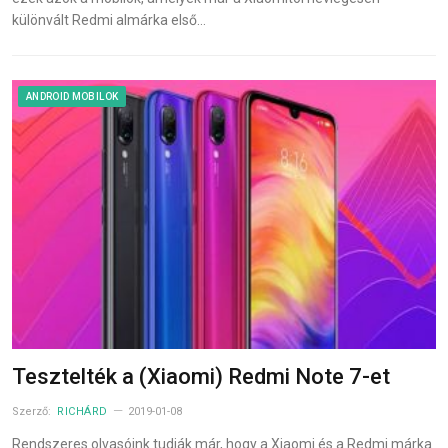
különvált Redmi almárka első…
ANDROID MOBILOK
Tesztelték a (Xiaomi) Redmi Note 7-et
Szerző:
RICHÁRD
2019-01-08
Rendszeres olvasóink tudják már, hogy a Xiaomi és a Redmi márka