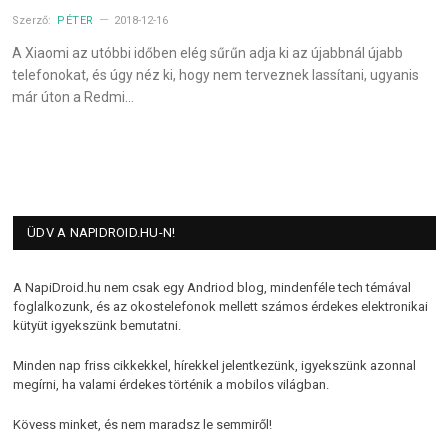
Szerző:
PÉTER
2018-12-16
A Xiaomi az utóbbi időben elég sűrűn adja ki az újabbnál újabb
telefonokat, és úgy néz ki, hogy nem terveznek lassítani, ugyanis
már úton a Redmi…
ÜDV A NAPIDROID.HU-N!
A NapiDroid.hu nem csak egy Andriod blog, mindenféle tech témával
foglalkozunk, és az okostelefonok mellett számos érdekes elektronikai
kütyüt igyekszünk bemutatni.
Minden nap friss cikkekkel, hírekkel jelentkezünk, igyekszünk azonnal
megírni, ha valami érdekes történik a mobilos világban.
Kövess minket, és nem maradsz le semmiről!