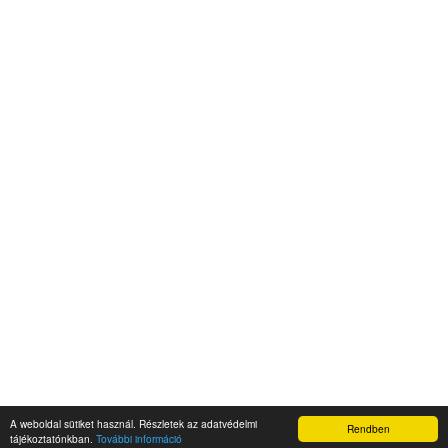
A weboldal sütiket használ. Részletek az adatvédelmi
Rendben
Napidroid.hu 2019
tájékoztatónkban.
További információ