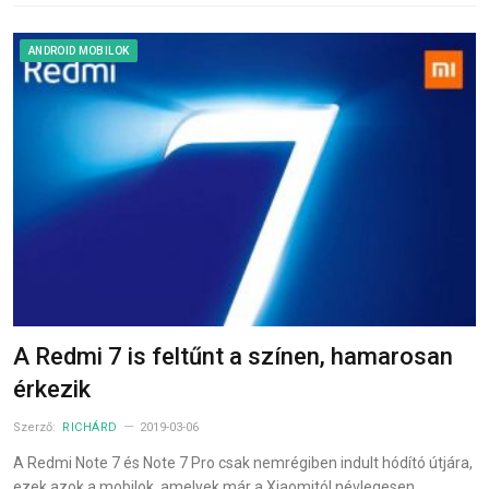
ANDROID MOBILOK
A Redmi 7 is feltűnt a színen, hamarosan
érkezik
Szerző:
RICHÁRD
2019-03-06
A Redmi Note 7 és Note 7 Pro csak nemrégiben indult hódító útjára,
ezek azok a mobilok, amelyek már a Xiaomitól névlegesen