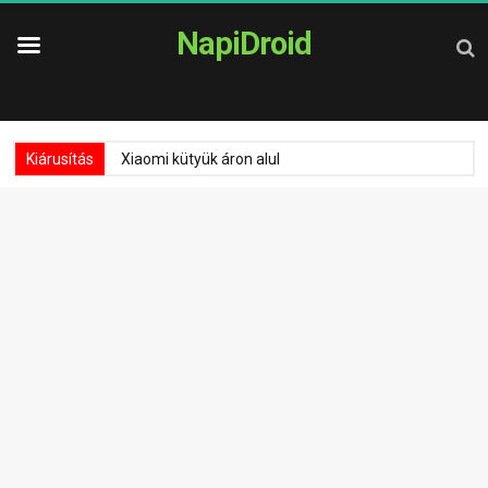
NapiDroid
Kiárusítás
Xiaomi kütyük áron alul