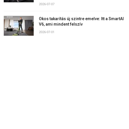
2026-07-07
Okos takarítás új szintre emelve: Itt a SmartAI
V6, ami mindent felszív
2026-07-01