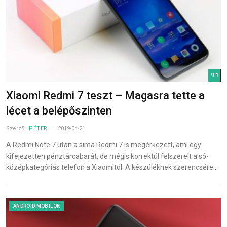
9.1
Xiaomi Redmi 7 teszt – Magasra tette a
lécet a belépőszinten
Szerző:
PÉTER
2019-04-21
A Redmi Note 7 után a sima Redmi 7 is megérkezett, ami egy
kifejezetten pénztárcabarát, de mégis korrektül felszerelt alsó-
középkategóriás telefon a Xiaomitól. A készüléknek szerencsére…
ANDROID MOBILOK