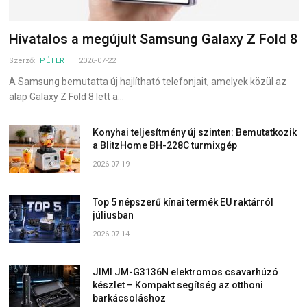
Hivatalos a megújult Samsung Galaxy Z Fold 8
Szerző:
PÉTER
2026-07-22
A Samsung bemutatta új hajlítható telefonjait, amelyek közül az
alap Galaxy Z Fold 8 lett a…
Konyhai teljesítmény új szinten: Bemutatkozik
a BlitzHome BH-228C turmixgép
2026-07-19
Top 5 népszerű kínai termék EU raktárról
júliusban
2026-07-14
JIMI JM-G3136N elektromos csavarhúzó
készlet – Kompakt segítség az otthoni
barkácsoláshoz