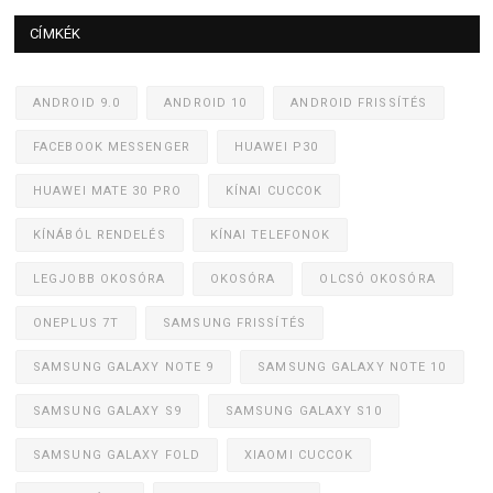
CÍMKÉK
ANDROID 9.0
ANDROID 10
ANDROID FRISSÍTÉS
FACEBOOK MESSENGER
HUAWEI P30
HUAWEI MATE 30 PRO
KÍNAI CUCCOK
KÍNÁBÓL RENDELÉS
KÍNAI TELEFONOK
LEGJOBB OKOSÓRA
OKOSÓRA
OLCSÓ OKOSÓRA
ONEPLUS 7T
SAMSUNG FRISSÍTÉS
SAMSUNG GALAXY NOTE 9
SAMSUNG GALAXY NOTE 10
SAMSUNG GALAXY S9
SAMSUNG GALAXY S10
SAMSUNG GALAXY FOLD
XIAOMI CUCCOK