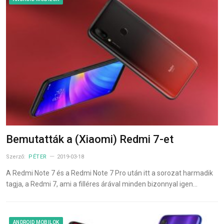
Bemutatták a (Xiaomi) Redmi 7-et
Szerző:
PÉTER
2019-03-18
A Redmi Note 7 és a Redmi Note 7 Pro után itt a sorozat harmadik
tagja, a Redmi 7, ami a filléres árával minden bizonnyal igen…
ANDROID MOBILOK