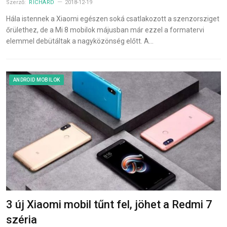
Szerző:
RICHÁRD
2018-12-19
Hála istennek a Xiaomi egészen soká csatlakozott a szenzorsziget
őrülethez, de a Mi 8 mobilok májusban már ezzel a formatervi
elemmel debütáltak a nagyközönség előtt. A…
ANDROID MOBILOK
3 új Xiaomi mobil tűnt fel, jöhet a Redmi 7
széria