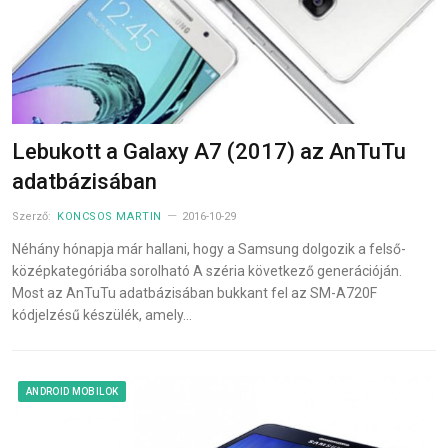
Lebukott a Galaxy A7 (2017) az AnTuTu
adatbázisában
Szerző:
KONCSOS MARTIN
2016-10-29
Néhány hónapja már hallani, hogy a Samsung dolgozik a felső-
középkategóriába sorolható A széria következő generációján.
Most az AnTuTu adatbázisában bukkant fel az SM-A720F
kódjelzésű készülék, amely…
ANDROID MOBILOK