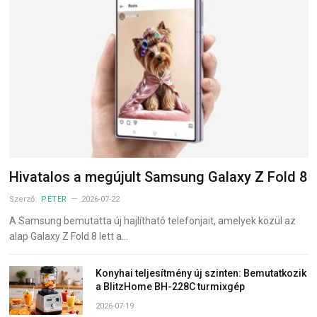
Hivatalos a megújult Samsung Galaxy Z Fold 8
Szerző:
PÉTER
2026-07-22
A Samsung bemutatta új hajlítható telefonjait, amelyek közül az
alap Galaxy Z Fold 8 lett a…
Konyhai teljesítmény új szinten: Bemutatkozik
a BlitzHome BH-228C turmixgép
2026-07-19