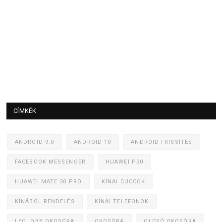
CÍMKÉK
ANDROID 9.0
ANDROID 10
ANDROID FRISSÍTÉS
FACEBOOK MESSENGER
HUAWEI P30
HUAWEI MATE 30 PRO
KÍNAI CUCCOK
KÍNÁBÓL RENDELÉS
KÍNAI TELEFONOK
LEGJOBB OKOSÓRA
OKOSÓRA
OLCSÓ OKOSÓRA