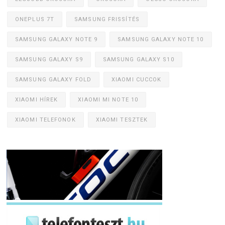
ONEPLUS 7T
SAMSUNG FRISSÍTÉS
SAMSUNG GALAXY NOTE 9
SAMSUNG GALAXY NOTE 10
SAMSUNG GALAXY S9
SAMSUNG GALAXY S10
SAMSUNG GALAXY FOLD
XIAOMI CUCCOK
XIAOMI HÍREK
XIAOMI MI NOTE 10
XIAOMI TELEFONOK
XIAOMI TESZTEK