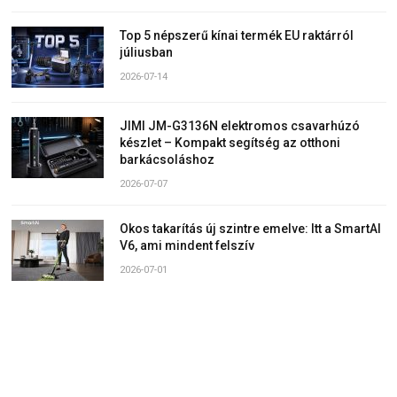
Top 5 népszerű kínai termék EU raktárról
júliusban
2026-07-14
JIMI JM-G3136N elektromos csavarhúzó
készlet – Kompakt segítség az otthoni
barkácsoláshoz
2026-07-07
Okos takarítás új szintre emelve: Itt a SmartAI
V6, ami mindent felszív
2026-07-01