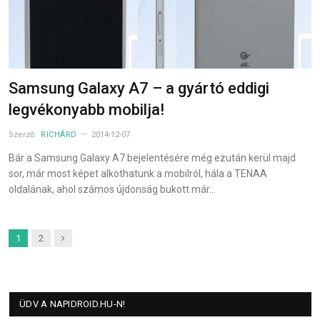
Samsung Galaxy A7 – a gyártó eddigi
legvékonyabb mobilja!
Szerző:
RICHÁRD
2014-12-07
Bár a Samsung Galaxy A7 bejelentésére még ezután kerül majd
sor, már most képet alkothatunk a mobilról, hála a TENAA
oldalának, ahol számos újdonság bukott már…
Next
1
2
ÜDV A NAPIDROID.HU-N!