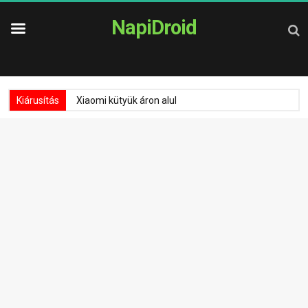
NapiDroid
Kiárusítás
Xiaomi kütyük áron alul