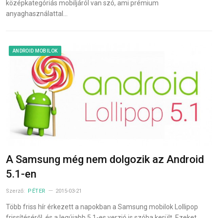
középkategóriás mobiljáról van szó, ami prémium
anyaghasználattal…
ANDROID MOBILOK
A Samsung még nem dolgozik az Android
5.1-en
Szerző:
PÉTER
2015-03-21
Több friss hír érkezett a napokban a Samsung mobilok Lollipop
frissítéséről, és a legújabb 5.1-es verzió is szóba került. Ezeket