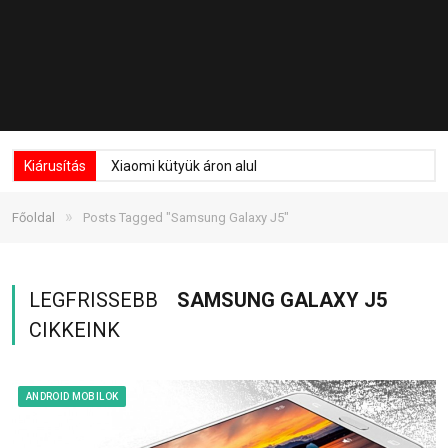
Kiárusítás
Xiaomi kütyük áron alul
»
Főoldal
Posts Tagged "Samsung Galaxy J5"
LEGFRISSEBB
SAMSUNG GALAXY J5
CIKKEINK
ANDROID MOBILOK