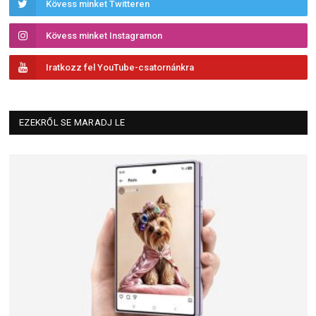
Kövess minket Twitteren
Kövess minket Instagramon
Iratkozz fel YouTube-csatornánkra
EZEKRŐL SE MARADJ LE