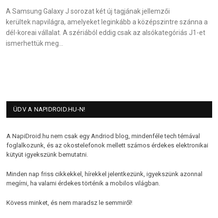
A Samsung Galaxy J sorozat két új tagjának jellemzői
kerültek napvilágra, amelyeket leginkább a középszintre szánna a
dél-koreai vállalat. A szériából eddig csak az alsókategóriás J1-et
ismerhettük meg…
ÜDV A NAPIDROID.HU-N!
A NapiDroid.hu nem csak egy Andriod blog, mindenféle tech témával
foglalkozunk, és az okostelefonok mellett számos érdekes elektronikai
kütyüt igyekszünk bemutatni.
Minden nap friss cikkekkel, hírekkel jelentkezünk, igyekszünk azonnal
megírni, ha valami érdekes történik a mobilos világban.
Kövess minket, és nem maradsz le semmiről!