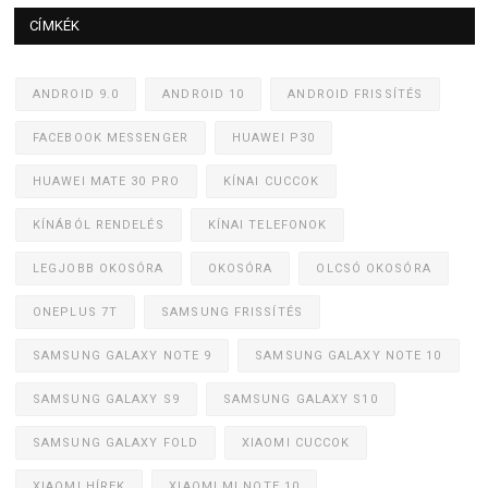
CÍMKÉK
ANDROID 9.0
ANDROID 10
ANDROID FRISSÍTÉS
FACEBOOK MESSENGER
HUAWEI P30
HUAWEI MATE 30 PRO
KÍNAI CUCCOK
KÍNÁBÓL RENDELÉS
KÍNAI TELEFONOK
LEGJOBB OKOSÓRA
OKOSÓRA
OLCSÓ OKOSÓRA
ONEPLUS 7T
SAMSUNG FRISSÍTÉS
SAMSUNG GALAXY NOTE 9
SAMSUNG GALAXY NOTE 10
SAMSUNG GALAXY S9
SAMSUNG GALAXY S10
SAMSUNG GALAXY FOLD
XIAOMI CUCCOK
XIAOMI HÍREK
XIAOMI MI NOTE 10