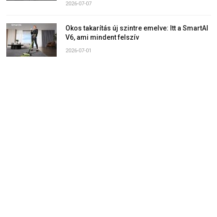
2026-07-07
Okos takarítás új szintre emelve: Itt a SmartAI
V6, ami mindent felszív
2026-07-01