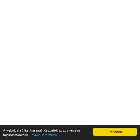
A weboldal sütiket használ. Részletek az adatvédelmi
Rendben
Napidroid.hu 2019
tájékoztatónkban.
További információ