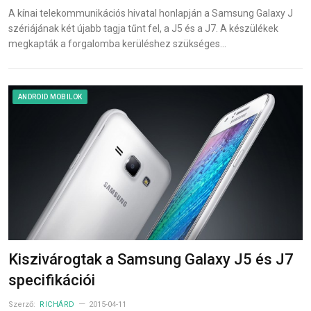
A kínai telekommunikációs hivatal honlapján a Samsung Galaxy J
szériájának két újabb tagja tűnt fel, a J5 és a J7. A készülékek
megkapták a forgalomba kerüléshez szükséges…
ANDROID MOBILOK
Kiszivárogtak a Samsung Galaxy J5 és J7
specifikációi
Szerző:
RICHÁRD
2015-04-11