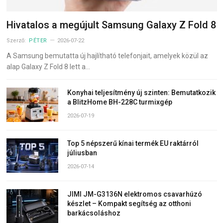
Hivatalos a megújult Samsung Galaxy Z Fold 8
Szerző:
PÉTER
2026-07-22
A Samsung bemutatta új hajlítható telefonjait, amelyek közül az
alap Galaxy Z Fold 8 lett a…
Konyhai teljesítmény új szinten: Bemutatkozik
a BlitzHome BH-228C turmixgép
2026-07-19
Top 5 népszerű kínai termék EU raktárról
júliusban
2026-07-14
JIMI JM-G3136N elektromos csavarhúzó
készlet – Kompakt segítség az otthoni
barkácsoláshoz