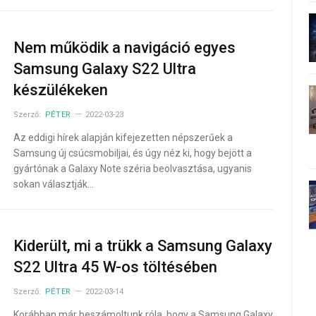
Nem működik a navigáció egyes
Samsung Galaxy S22 Ultra
készülékeken
Szerző:
PÉTER
2022-03-23
Az eddigi hírek alapján kifejezetten népszerűek a
Samsung új csúcsmobiljai, és úgy néz ki, hogy bejött a
gyártónak a Galaxy Note széria beolvasztása, ugyanis
sokan választják…
Kiderült, mi a trükk a Samsung Galaxy
S22 Ultra 45 W-os töltésében
Szerző:
PÉTER
2022-03-14
Korábban már beszámoltunk róla, hogy a Samsung Galaxy