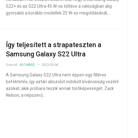
S22+ és az S22 Ultra 45 W-os töltése a valóságban alig
gyorsabb a korábbi modellek 25 W-os megoldásánál,…
Így teljesített a strapateszten a
Samsung Galaxy S22 Ultra
Szerző:
RICHÁRD
2022-03-06
A Samsung Galaxy S22 Ultra nem éppen egy filléres
befektetés, így aztán abszolút indokolt kíváncsiság vezérli
azokat, akik próbara teszik annak tűrőképességét. Zack
Nelson, a népszerű…