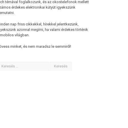
ech témával foglalkozunk, és az okostelefonok mellett
zámos érdekes elektronikai kütyüt igyekszünk
emutatni.
inden nap friss cikkekkel, hírekkel jelentkezünk,
gyekszünk azonnal megírni, ha valami érdekes történik
 mobilos világban.
övess minket, és nem maradsz le semmiről!