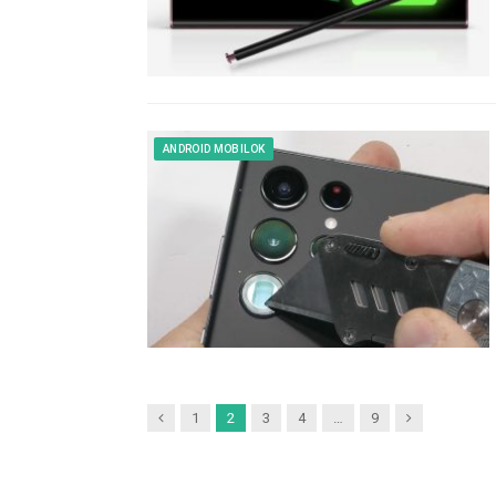
ANDROID MOBILOK
Previous
Next
1
2
3
4
…
9