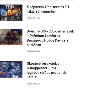
5 népszerű kínai termék EU
raktárról júniusban
2026-06-15
Douxlife GC-RC05 gamer szék
– Prémium komfort a
Banggood Hobby Day Sale
akcióban
2026-06-10
Okostelefon akciók a
Gshoppernél – Itt a
legnépszerűbb modellek
listája!
2026-06-06