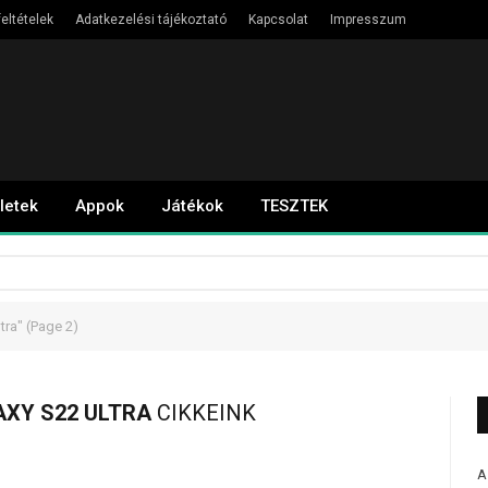
eltételek
Adatkezelési tájékoztató
Kapcsolat
Impresszum
letek
Appok
Játékok
TESZTEK
tra"
(Page 2)
XY S22 ULTRA
CIKKEINK
A