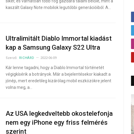
siker, és várhatóan több fog gazdára találni belőle, mint a
kaszált Galaxy Note mobilok legutóbbi generációiból. A…
Ultralimitált Diablo Immortal kiadást
kap a Samsung Galaxy S22 Ultra
Szerző:
RICHÁRD
2022-06-09
Kár lenne tagadni, hogy a Diablo Immortal történetét
végigkísérik a botrányok. Már a bejelentésekor kiakadt a
jónép, mert eredetileg kizárólag mobil eszközökre jelent
volna meg, a…
Az USA legkedveltebb okostelefonja
nem egy iPhone egy friss felmérés
szerint