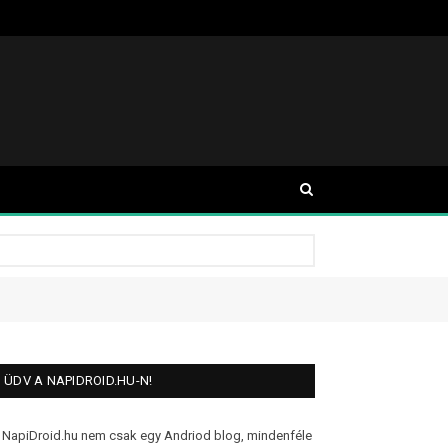
ÜDV A NAPIDROID.HU-N!
 NapiDroid.hu nem csak egy Andriod blog, mindenféle