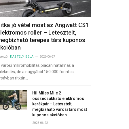
itka jó vétel most az Angwatt CS1
lektromos roller – Letesztelt,
egbízható terepes társ kuponos
akcióban
zerző:
KASTÉLY BÉLA
2026-06-27
 városi mikromobilitás piacán hatalmas a
ülekedés, de a nagyjából 150 000 forintos
rsávban ritkán…
HillMiles Mile 2
összecsukható elektromos
kerékpár – Letesztelt,
megbízható városi társ most
kuponos akcióban
2026-06-22