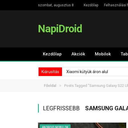
szombat, augusztus 8
Kezdőlap
Felhasználási f
NapiDroid
Kezdőlap
Akciók
Mobilok
Tab
Kiárusítás
Xiaomi kütyük áron alul
»
Főoldal
Posts Tagged "Samsung Galaxy S22 Ul
LEGFRISSEBB
SAMSUNG GALA
ANDROID MOBILOK