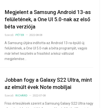
Megjelent a Samsung Android 13-as
felületének, a One UI 5.0-nak az első
béta verziója
Szerző:
PÉTER
2022-08-08
A Samsung útjára indította az Android 13-ra épülő új
felületének, a One UI 5.0-nak a béta programját, vagyis
már lehet tesztelni a frissítést a kész változat
megjelenése…
Jobban fogy a Galaxy S22 Ultra, mint
az elmúlt évek Note mobiljai
Szerző:
RICHÁRD
2022-07-08
Friss értesülések szerint a Samsung Galaxy S22 Ultra nagy