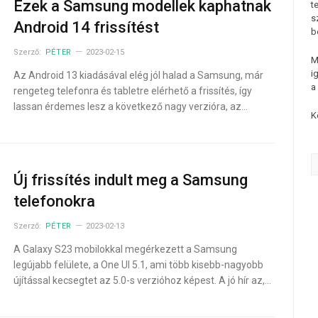
Ezek a Samsung modellek kaphatnak
t
s
Android 14 frissítést
b
Szerző:
PÉTER
2023-02-15
M
i
Az Android 13 kiadásával elég jól halad a Samsung, már
a
rengeteg telefonra és tabletre elérhető a frissítés, így
lassan érdemes lesz a következő nagy verzióra, az…
K
Új frissítés indult meg a Samsung
telefonokra
Szerző:
PÉTER
2023-02-13
A Galaxy S23 mobilokkal megérkezett a Samsung
legújabb felülete, a One UI 5.1, ami több kisebb-nagyobb
újítással kecsegtet az 5.0-s verzióhoz képest. A jó hír az,…