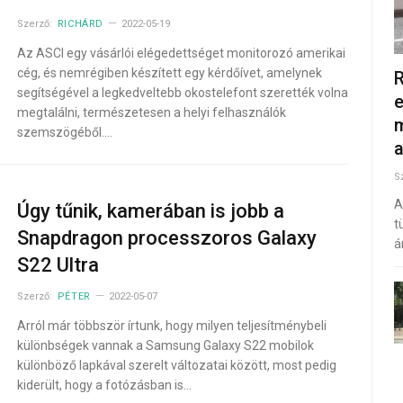
Szerző:
RICHÁRD
2022-05-19
Az ASCI egy vásárlói elégedettséget monitorozó amerikai
cég, és nemrégiben készített egy kérdőívet, amelynek
R
segítségével a legkedveltebb okostelefont szerették volna
e
megtalálni, természetesen a helyi felhasználók
m
szemszögéből.…
S
A
Úgy tűnik, kamerában is jobb a
t
Snapdragon processzoros Galaxy
á
S22 Ultra
Szerző:
PÉTER
2022-05-07
Arról már többször írtunk, hogy milyen teljesítménybeli
különbségek vannak a Samsung Galaxy S22 mobilok
különböző lapkával szerelt változatai között, most pedig
kiderült, hogy a fotózásban is…