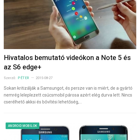
Hivatalos bemutató videókon a Note 5 és
az S6 edge+
Szerző:
PÉTER
2015-08-27
Sokan kritizálják a Samsungot, és persze van is miért, de a gyártó
nemrég leleplezett csúcsmobil párosa azért elég durva lett. Nincs
cserélhető akksi és bővítési lehetőség,…
ANDROID MOBILOK