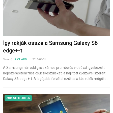
Így rakják össze a Samsung Galaxy S6
edge+-t
Szerző:
RICHÁRD
2015-08-31
A Samsung már eddig is számos promóciós videóval igyekezett
népszerűsíteni friss csúcskészülékét, a hajlított kijelzővel szerelt
Galaxy S6 edge+-t. A legújabb felvétel ezúttal a készülék mögött…
ANDROID MOBILOK