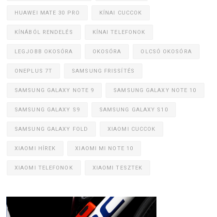
HUAWEI MATE 30 PRO
KÍNAI CUCCOK
KÍNÁBÓL RENDELÉS
KÍNAI TELEFONOK
LEGJOBB OKOSÓRA
OKOSÓRA
OLCSÓ OKOSÓRA
ONEPLUS 7T
SAMSUNG FRISSÍTÉS
SAMSUNG GALAXY NOTE 9
SAMSUNG GALAXY NOTE 10
SAMSUNG GALAXY S9
SAMSUNG GALAXY S10
SAMSUNG GALAXY FOLD
XIAOMI CUCCOK
XIAOMI HÍREK
XIAOMI MI NOTE 10
XIAOMI TELEFONOK
XIAOMI TESZTEK