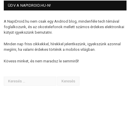
ÜDV A NAPIDROID.HU-N!
A NapiDroid.hu nem csak egy Andriod blog, mindenféle tech témával
foglalkozunk, és az okostelefonok mellett számos érdekes elektronikai
kütyüt igyekszünk bemutatni.
Minden nap friss cikkekkel, hírekkel jelentkezünk, igyekszünk azonnal
megírni, ha valami érdekes történik a mobilos világban.
Kövess minket, és nem maradsz le semmiről!