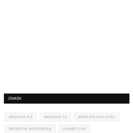
CÍMKÉK
ANDROID 9.0
ANDROID 10
ANDROID FRISSÍTÉS
FACEBOOK MESSENGER
HUAWEI P30