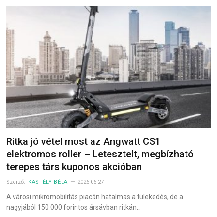
Ritka jó vétel most az Angwatt CS1
elektromos roller – Letesztelt, megbízható
terepes társ kuponos akcióban
Szerző:
KASTÉLY BÉLA
2026-06-27
A városi mikromobilitás piacán hatalmas a tülekedés, de a
nagyjából 150 000 forintos ársávban ritkán…