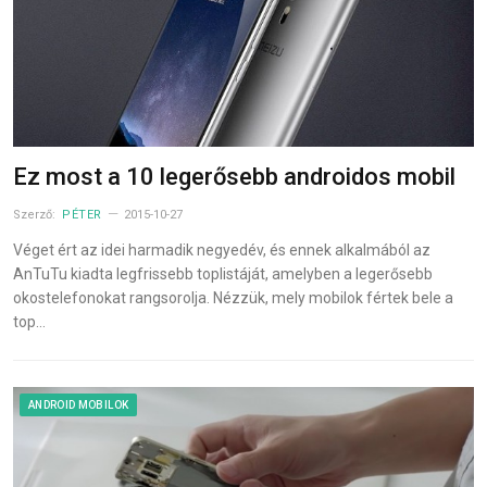
Ez most a 10 legerősebb androidos mobil
Szerző:
PÉTER
2015-10-27
Véget ért az idei harmadik negyedév, és ennek alkalmából az
AnTuTu kiadta legfrissebb toplistáját, amelyben a legerősebb
okostelefonokat rangsorolja. Nézzük, mely mobilok fértek bele a
top…
ANDROID MOBILOK