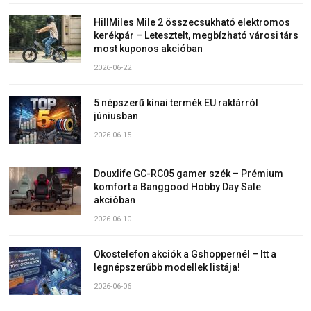
HillMiles Mile 2 összecsukható elektromos
kerékpár – Letesztelt, megbízható városi társ
most kuponos akcióban
2026-06-22
5 népszerű kínai termék EU raktárról
júniusban
2026-06-15
Douxlife GC-RC05 gamer szék – Prémium
komfort a Banggood Hobby Day Sale
akcióban
2026-06-10
Okostelefon akciók a Gshoppernél – Itt a
legnépszerűbb modellek listája!
2026-06-06