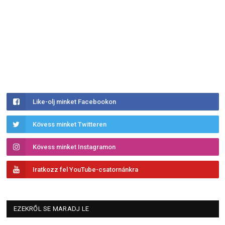
Like-olj minket Facebookon
Kövess minket Twitteren
Kövess minket Instagramon
Iratkozz fel YouTube-csatornánkra
EZEKRŐL SE MARADJ LE