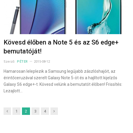
Kövesd élőben a Note 5 és az S6 edge+
bemutatóját!
Szerző:
PÉTER
2015-08-12
Hamarosan leleplezik a Samsung legújabb zászlóshajóit, az
érintőceruzával szerelt Galaxy Note 5-öt és a hajlított kijelzős
Galaxy S6 edge+-t. Kövesd velünk a bemutatót élőben! Frissítés:
Lezajlott…
Previous
Next
1
2
3
4