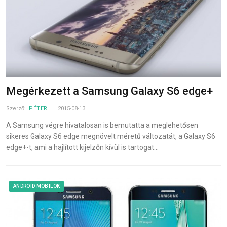
Megérkezett a Samsung Galaxy S6 edge+
Szerző:
PÉTER
2015-08-13
A Samsung végre hivatalosan is bemutatta a meglehetősen
sikeres Galaxy S6 edge megnövelt méretű változatát, a Galaxy S6
edge+-t, ami a hajlított kijelzőn kívül is tartogat…
ANDROID MOBILOK