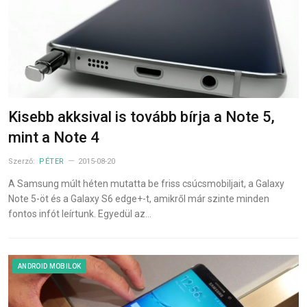
Kisebb akksival is tovább bírja a Note 5,
mint a Note 4
Szerző:
PÉTER
2015-08-20
A Samsung múlt héten mutatta be friss csúcsmobiljait, a Galaxy
Note 5-öt és a Galaxy S6 edge+-t, amikről már szinte minden
fontos infót leírtunk. Egyedül az…
ANDROID MOBILOK