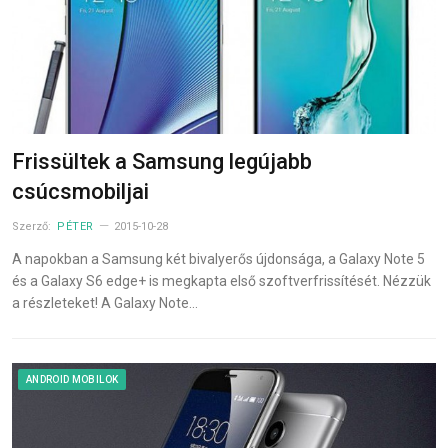
Frissültek a Samsung legújabb
csúcsmobiljai
Szerző:
PÉTER
2015-10-28
A napokban a Samsung két bivalyerős újdonsága, a Galaxy Note 5
és a Galaxy S6 edge+ is megkapta első szoftverfrissítését. Nézzük
a részleteket! A Galaxy Note…
ANDROID MOBILOK