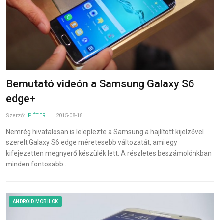
Bemutató videón a Samsung Galaxy S6
edge+
Szerző:
PÉTER
2015-08-18
Nemrég hivatalosan is leleplezte a Samsung a hajlított kijelzővel
szerelt Galaxy S6 edge méretesebb változatát, ami egy
kifejezetten megnyerő készülék lett. A részletes beszámolónkban
minden fontosabb…
ANDROID MOBILOK