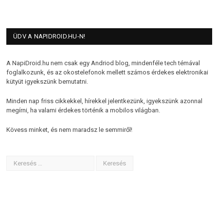
ÜDV A NAPIDROID.HU-N!
A NapiDroid.hu nem csak egy Andriod blog, mindenféle tech témával
foglalkozunk, és az okostelefonok mellett számos érdekes elektronikai
kütyüt igyekszünk bemutatni.
Minden nap friss cikkekkel, hírekkel jelentkezünk, igyekszünk azonnal
megírni, ha valami érdekes történik a mobilos világban.
Kövess minket, és nem maradsz le semmiről!