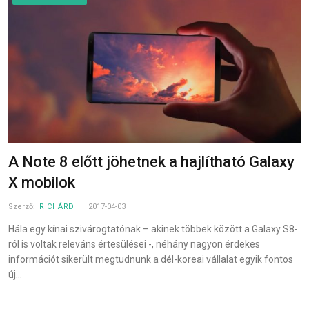
A Note 8 előtt jöhetnek a hajlítható Galaxy
X mobilok
Szerző:
RICHÁRD
2017-04-03
Hála egy kínai szivárogtatónak – akinek többek között a Galaxy S8-
ról is voltak releváns értesülései -, néhány nagyon érdekes
információt sikerült megtudnunk a dél-koreai vállalat egyik fontos
új…