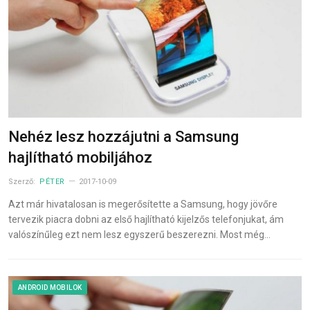
Nehéz lesz hozzájutni a Samsung
hajlítható mobiljához
Szerző:
PÉTER
2017-10-09
Azt már hivatalosan is megerősítette a Samsung, hogy jövőre
tervezik piacra dobni az első hajlítható kijelzős telefonjukat, ám
valószínűleg ezt nem lesz egyszerű beszerezni. Most még…
ANDROID MOBILOK