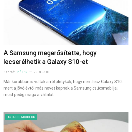
A Samsung megerősítette, hogy
lecserélhetik a Galaxy S10-et
Szerző:
PÉTER
2018-03-01
Már korábban is voltak arról pletykák, hogy nem lesz Galaxy S10,
mert a jövő évtől más nevet kapnak a Samsung csúcsmobiljai,
most pedig maga a vállalat…
ANDROID MOBILOK