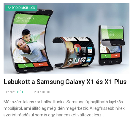
ANDROID MOBILOK
Lebukott a Samsung Galaxy X1 és X1 Plus
Szerző:
PÉTER
2017-01-10
Már számtalanszor hallhattunk a Samsung új, hajlítható kijelzős
mobiljáról, ami állítólag még idén megérkezik. A legfrissebb hírek
szerint ráadásul nem is egy, hanem két változat lesz…