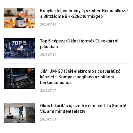
Konyhai teljesítmény új szinten: Bemutatkozik
a BlitzHome BH-228C turmixgép
2026-07-19
Top 5 népszerű kínai termék EU raktárról
júliusban
2026-07-14
JIMI JM-G3136N elektromos csavarhúzó
készlet – Kompakt segítség az otthoni
barkácsoláshoz
2026-07-07
Okos takarítás új szintre emelve: Itt a SmartAI
V6, ami mindent felszív
2026-07-01