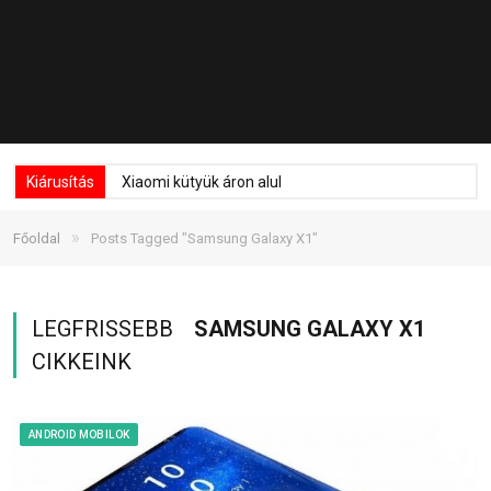
Kiárusítás
Xiaomi kütyük áron alul
»
Főoldal
Posts Tagged "Samsung Galaxy X1"
LEGFRISSEBB
SAMSUNG GALAXY X1
CIKKEINK
ANDROID MOBILOK