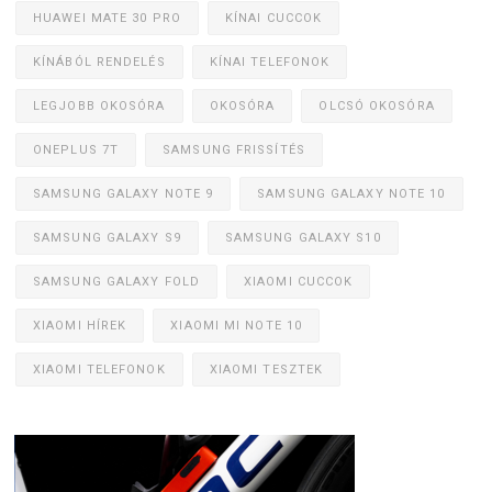
HUAWEI MATE 30 PRO
KÍNAI CUCCOK
KÍNÁBÓL RENDELÉS
KÍNAI TELEFONOK
LEGJOBB OKOSÓRA
OKOSÓRA
OLCSÓ OKOSÓRA
ONEPLUS 7T
SAMSUNG FRISSÍTÉS
SAMSUNG GALAXY NOTE 9
SAMSUNG GALAXY NOTE 10
SAMSUNG GALAXY S9
SAMSUNG GALAXY S10
SAMSUNG GALAXY FOLD
XIAOMI CUCCOK
XIAOMI HÍREK
XIAOMI MI NOTE 10
XIAOMI TELEFONOK
XIAOMI TESZTEK