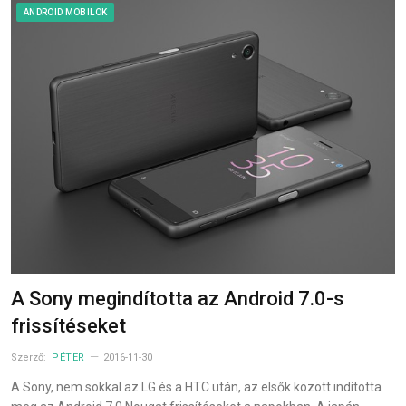
ANDROID MOBILOK
A Sony megindította az Android 7.0-s
frissítéseket
Szerző:
PÉTER
2016-11-30
A Sony, nem sokkal az LG és a HTC után, az elsők között indította