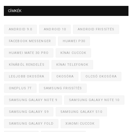
CÍMKÉK
ANDROID 9.0
ANDROID 10
ANDROID FRISSÍTÉS
FACEBOOK MESSENGER
HUAWEI P30
HUAWEI MATE 30 PRO
KÍNAI CUCCOK
KÍNÁBÓL RENDELÉS
KÍNAI TELEFONOK
LEGJOBB OKOSÓRA
OKOSÓRA
OLCSÓ OKOSÓRA
ONEPLUS 7T
SAMSUNG FRISSÍTÉS
SAMSUNG GALAXY NOTE 9
SAMSUNG GALAXY NOTE 10
SAMSUNG GALAXY S9
SAMSUNG GALAXY S10
SAMSUNG GALAXY FOLD
XIAOMI CUCCOK