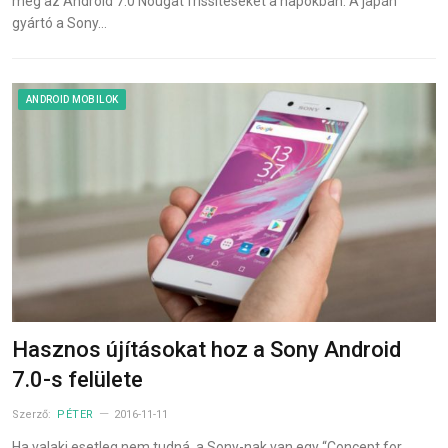
meg az Android 7.0 Nougat frissítéseket a napokban. A japán
gyártó a Sony…
ANDROID MOBILOK
Hasznos újításokat hoz a Sony Android
7.0-s felülete
Szerző:
PÉTER
2016-11-11
Ha valaki esetleg nem tudná, a Sony-nak van egy “Concept for