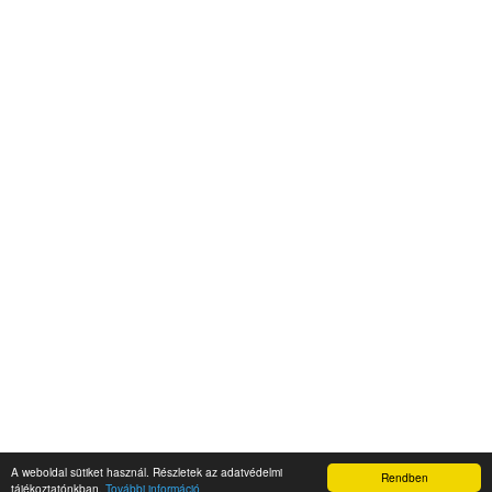
A weboldal sütiket használ. Részletek az adatvédelmi
Rendben
Napidroid.hu 2019
tájékoztatónkban.
További információ