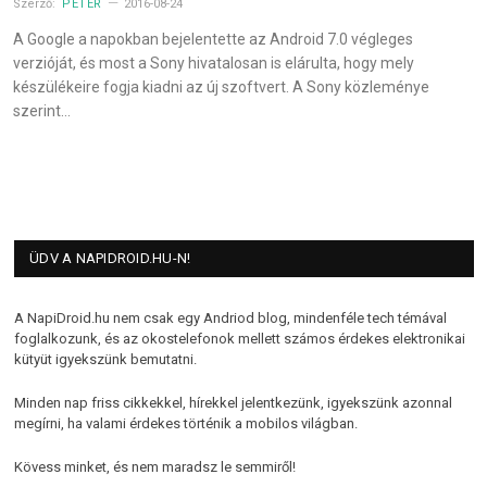
Szerző:
PÉTER
2016-08-24
A Google a napokban bejelentette az Android 7.0 végleges
verzióját, és most a Sony hivatalosan is elárulta, hogy mely
készülékeire fogja kiadni az új szoftvert. A Sony közleménye
szerint…
ÜDV A NAPIDROID.HU-N!
A NapiDroid.hu nem csak egy Andriod blog, mindenféle tech témával
foglalkozunk, és az okostelefonok mellett számos érdekes elektronikai
kütyüt igyekszünk bemutatni.
Minden nap friss cikkekkel, hírekkel jelentkezünk, igyekszünk azonnal
megírni, ha valami érdekes történik a mobilos világban.
Kövess minket, és nem maradsz le semmiről!