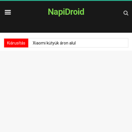
NapiDroid
Kiárusítás
Xiaomi kütyük áron alul