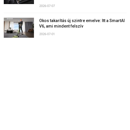
2026-07-07
Okos takarítás új szintre emelve: Itt a SmartAI
V6, ami mindent felszív
2026-07-01