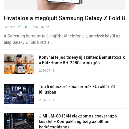
Hivatalos a megújult Samsung Galaxy Z Fold 8
Szerző:
PÉTER
2026-07-22
A Samsung bemutatta új hajlítható telefonjait, amelyek közül az
alap Galaxy Z Fold 8 lett a…
Konyhai teljesítmény új szinten: Bemutatkozik
a BlitzHome BH-228C turmixgép
2026-07-19
Top 5 népszerű kínai termék EU raktárról
júliusban
2026-07-14
JIMI JM-G3136N elektromos csavarhúzó
készlet – Kompakt segítség az otthoni
barkácsoláshoz