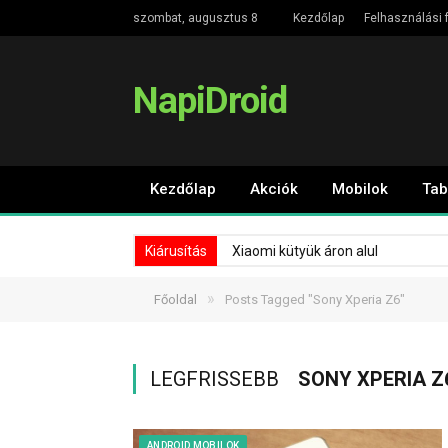
szombat, augusztus 8
Kezdőlap
Felhasználási f
NapiDroid
Kezdőlap
Akciók
Mobilok
Tab
Kiárusítás
Xiaomi kütyük áron alul
»
Főoldal
Posts Tagged "Sony Xperia Z6"
LEGFRISSEBB
SONY XPERIA Z
ANDROID MOBILOK