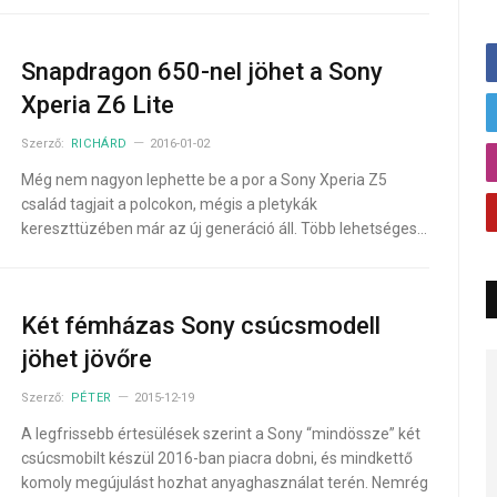
Snapdragon 650-nel jöhet a Sony
Xperia Z6 Lite
Szerző:
RICHÁRD
2016-01-02
Még nem nagyon lephette be a por a Sony Xperia Z5
család tagjait a polcokon, mégis a pletykák
kereszttüzében már az új generáció áll. Több lehetséges…
Két fémházas Sony csúcsmodell
jöhet jövőre
Szerző:
PÉTER
2015-12-19
A legfrissebb értesülések szerint a Sony “mindössze” két
csúcsmobilt készül 2016-ban piacra dobni, és mindkettő
komoly megújulást hozhat anyaghasználat terén. Nemrég