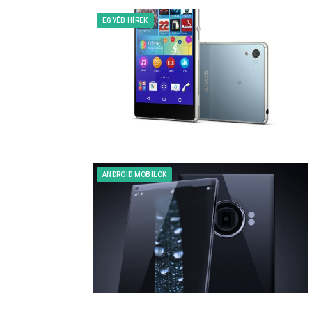
EGYÉB HÍREK
ANDROID MOBILOK