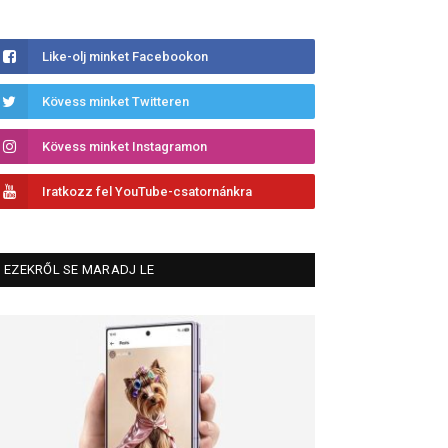
Like-olj minket Facebookon
Kövess minket Twitteren
Kövess minket Instagramon
Iratkozz fel YouTube-csatornánkra
EZEKRŐL SE MARADJ LE