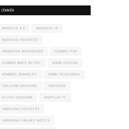
CÍMKÉK
ANDROID 9.0
ANDROID 10
ANDROID FRISSÍTÉS
FACEBOOK MESSENGER
HUAWEI P30
HUAWEI MATE 30 PRO
KÍNAI CUCCOK
KÍNÁBÓL RENDELÉS
KÍNAI TELEFONOK
LEGJOBB OKOSÓRA
OKOSÓRA
OLCSÓ OKOSÓRA
ONEPLUS 7T
SAMSUNG FRISSÍTÉS
SAMSUNG GALAXY NOTE 9