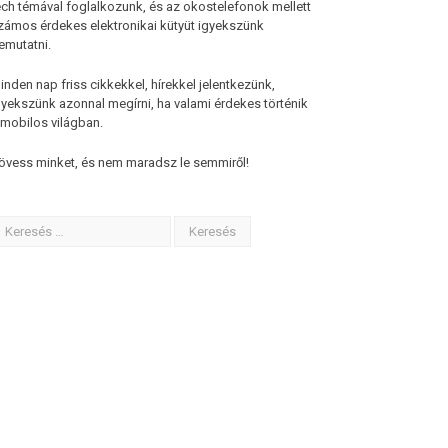
ech témával foglalkozunk, és az okostelefonok mellett
zámos érdekes elektronikai kütyüt igyekszünk
emutatni.
inden nap friss cikkekkel, hírekkel jelentkezünk,
gyekszünk azonnal megírni, ha valami érdekes történik
 mobilos világban.
övess minket, és nem maradsz le semmiről!