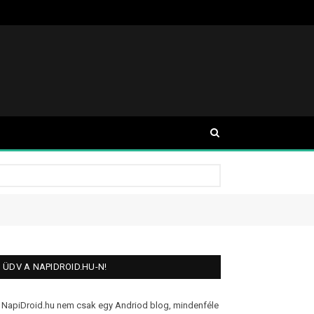
ÜDV A NAPIDROID.HU-N!
 NapiDroid.hu nem csak egy Andriod blog, mindenféle