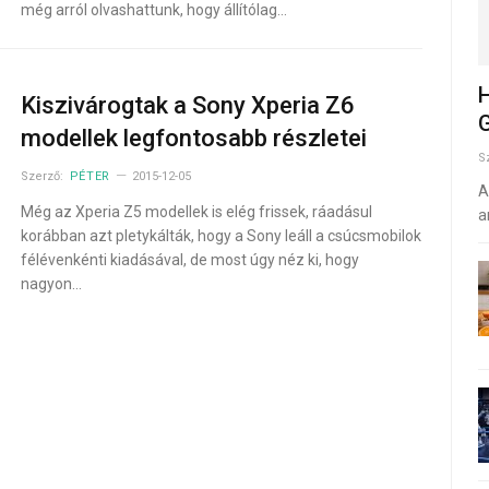
még arról olvashattunk, hogy állítólag…
H
Kiszivárogtak a Sony Xperia Z6
G
modellek legfontosabb részletei
S
Szerző:
PÉTER
2015-12-05
A
Még az Xperia Z5 modellek is elég frissek, ráadásul
a
korábban azt pletykálták, hogy a Sony leáll a csúcsmobilok
félévenkénti kiadásával, de most úgy néz ki, hogy
nagyon…