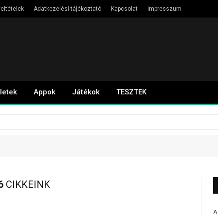
eltételek
Adatkezelési tájékoztató
Kapcsolat
Impresszum
letek
Appok
Játékok
TESZTEK
6
CIKKEINK
A