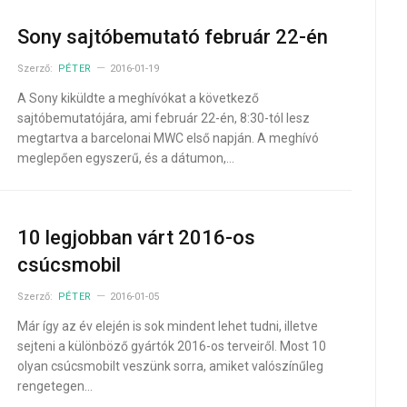
Sony sajtóbemutató február 22-én
Szerző:
PÉTER
2016-01-19
A Sony kiküldte a meghívókat a következő
sajtóbemutatójára, ami február 22-én, 8:30-tól lesz
megtartva a barcelonai MWC első napján. A meghívó
meglepően egyszerű, és a dátumon,…
10 legjobban várt 2016-os
csúcsmobil
Szerző:
PÉTER
2016-01-05
Már így az év elején is sok mindent lehet tudni, illetve
sejteni a különböző gyártók 2016-os terveiről. Most 10
olyan csúcsmobilt veszünk sorra, amiket valószínűleg
rengetegen…