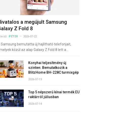
ivatalos a megújult Samsung
alaxy Z Fold 8
zerző:
PÉTER
2026-07-22
 Samsung bemutatta új hajlítható telefonjait,
melyek közül az alap Galaxy Z Fold 8 lett a…
Konyhai teljesítmény új
szinten: Bemutatkozik a
BlitzHome BH-228C turmixgép
2026-07-19
Top 5 népszerű kínai termék EU
raktárról júliusban
2026-07-14