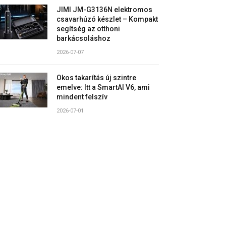
JIMI JM-G3136N elektromos
csavarhúzó készlet – Kompakt
segítség az otthoni
barkácsoláshoz
2026-07-07
Okos takarítás új szintre
emelve: Itt a SmartAI V6, ami
mindent felszív
2026-07-01