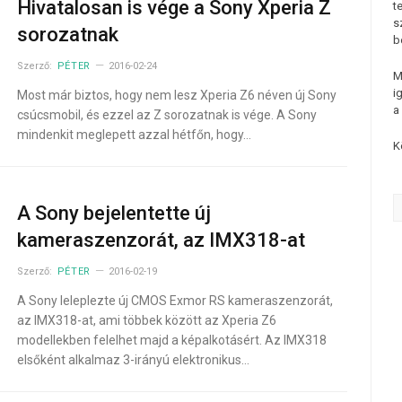
Hivatalosan is vége a Sony Xperia Z
t
s
sorozatnak
b
Szerző:
PÉTER
2016-02-24
M
i
Most már biztos, hogy nem lesz Xperia Z6 néven új Sony
a
csúcsmobil, és ezzel az Z sorozatnak is vége. A Sony
mindenkit meglepett azzal hétfőn, hogy…
K
A Sony bejelentette új
kameraszenzorát, az IMX318-at
Szerző:
PÉTER
2016-02-19
A Sony leleplezte új CMOS Exmor RS kameraszenzorát,
az IMX318-at, ami többek között az Xperia Z6
modellekben felelhet majd a képalkotásért. Az IMX318
elsőként alkalmaz 3-irányú elektronikus…