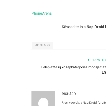
PhoneArena
Kövesd te is a
NapiDroid.
MEIZU MX5
ELŐZŐ CIK
Leleplezte új középkategóriás mobiljait a
L
RICHÁRD
Ricsi vagyok, a NapiDroid fordí