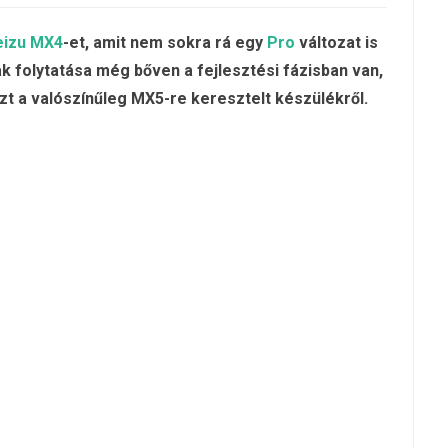
izu MX4
-et, amit nem sokra rá egy
Pro
változat is
ak folytatása még bőven a fejlesztési fázisban van,
zt a valószínűleg MX5-re keresztelt készülékről.