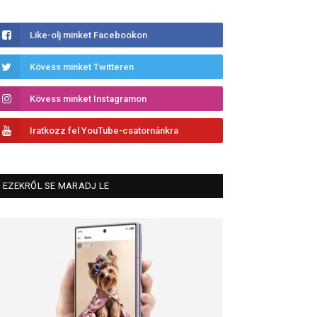
Like-olj minket Facebookon
Kövess minket Twitteren
Kövess minket Instagramon
Iratkozz fel YouTube-csatornánkra
EZEKRŐL SE MARADJ LE