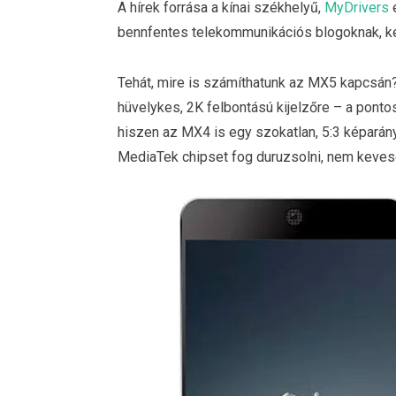
A hírek forrása a kínai székhelyű,
MyDrivers
e
bennfentes telekommunikációs blogoknak, kérj
Tehát, mire is számíthatunk az MX5 kapcsán? 
hüvelykes, 2K felbontású kijelzőre – a pont
hiszen az MX4 is egy szokatlan, 5:3 képarány
MediaTek chipset fog duruzsolni, nem keves