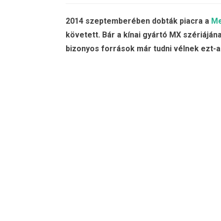
2014 szeptemberében dobták piacra a
Me
követett. Bár a kínai gyártó MX szériáján
bizonyos források már tudni vélnek ezt-a