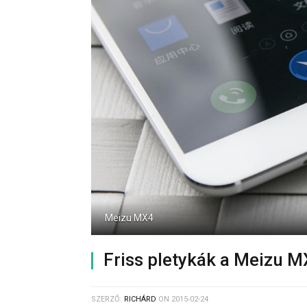
Meizu MX4
Friss pletykák a Meizu M
SZERZŐ:
RICHÁRD
ON
2015-02-24