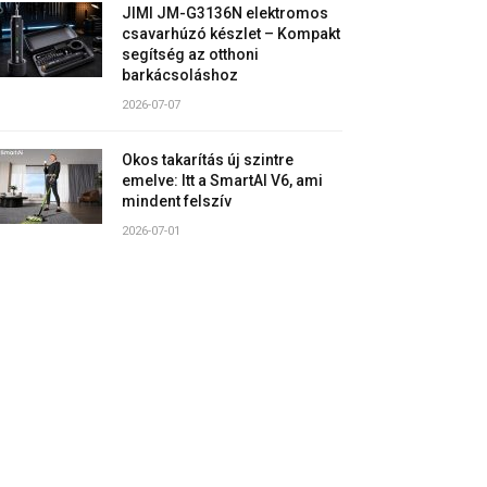
JIMI JM-G3136N elektromos
csavarhúzó készlet – Kompakt
segítség az otthoni
barkácsoláshoz
2026-07-07
Okos takarítás új szintre
emelve: Itt a SmartAI V6, ami
mindent felszív
2026-07-01