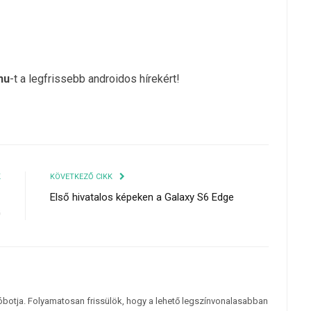
hu
-t a legfrissebb androidos hírekért!
K
KÖVETKEZŐ CIKK
z
Első hivatalos képeken a Galaxy S6 Edge
G
tóbotja. Folyamatosan frissülök, hogy a lehető legszínvonalasabban