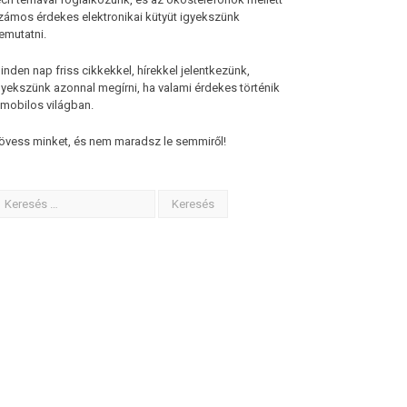
zámos érdekes elektronikai kütyüt igyekszünk
emutatni.
inden nap friss cikkekkel, hírekkel jelentkezünk,
gyekszünk azonnal megírni, ha valami érdekes történik
 mobilos világban.
övess minket, és nem maradsz le semmiről!