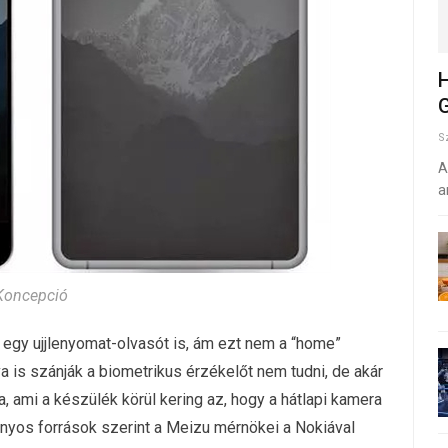
H
G
S
A
a
Koncepció
egy ujjlenyomat-olvasót is, ám ezt nem a “home”
is szánják a biometrikus érzékelőt nem tudni, de akár
a, ami a készülék körül kering az, hogy a hátlapi kamera
nyos források szerint a Meizu mérnökei a Nokiával