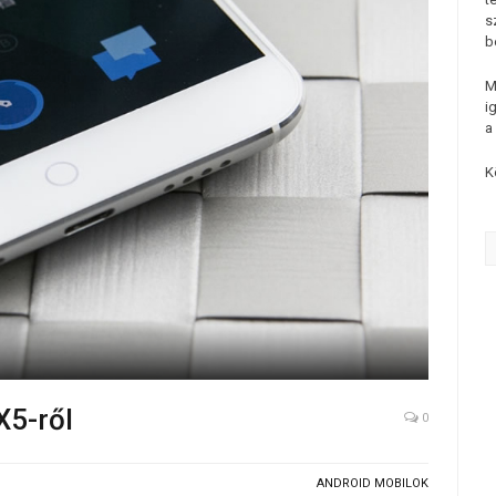
s
b
M
i
a
K
X5-ről
0
ANDROID MOBILOK