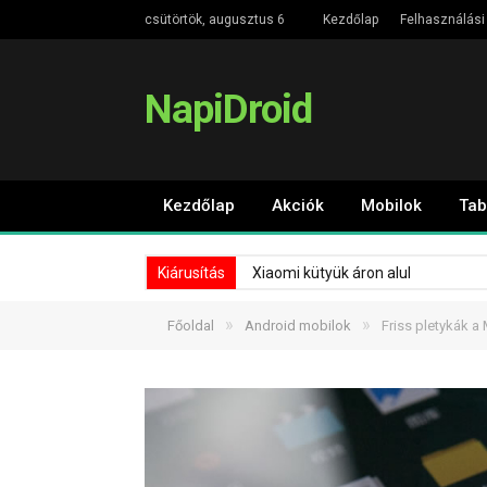
csütörtök, augusztus 6
Kezdőlap
Felhasználási 
NapiDroid
Kezdőlap
Akciók
Mobilok
Tab
Kiárusítás
Xiaomi kütyük áron alul
»
»
Főoldal
Android mobilok
Friss pletykák a