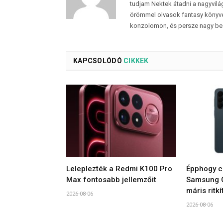
tudjam Nektek átadni a nagyvilág
örömmel olvasok fantasy könyvek
konzolomon, és persze nagy be
KAPCSOLÓDÓ
CIKKEK
Leleplezték a Redmi K100 Pro
Épphogy c
Max fontosabb jellemzőit
Samsung G
máris ritkí
2026-08-06
2026-08-06