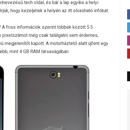
lnevezésű tech oldal, és bár a lap egyike a helyi
ük, hogy kezeljétek a helyén az itt olvasható infókat.
A friss információk szerint többek között 5.5
os pixelszámot még csak találgatni sem érdemes,
ú megjelenítőt kapott. A motorháztető alatt újfent egy
ebb, mint 4 GB RAM társaságában.