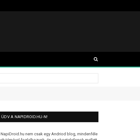
ÜDV A NAPIDROID.HU-N!
 NapiDroid.hu nem csak egy Andriod blog, mindenféle
ech témával foglalkozunk, és az okostelefonok mellett