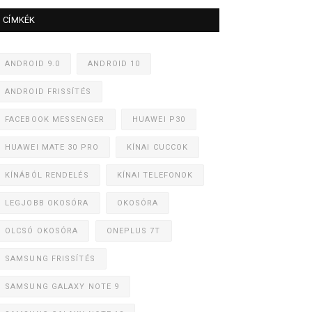
CÍMKÉK
ANDROID 9.0
ANDROID 10
ANDROID FRISSÍTÉS
FACEBOOK MESSENGER
HUAWEI P30
HUAWEI MATE 30 PRO
KÍNAI CUCCOK
KÍNÁBÓL RENDELÉS
KÍNAI TELEFONOK
LEGJOBB OKOSÓRA
OKOSÓRA
OLCSÓ OKOSÓRA
ONEPLUS 7T
SAMSUNG FRISSÍTÉS
SAMSUNG GALAXY NOTE 9