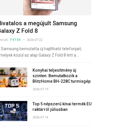
ivatalos a megújult Samsung
alaxy Z Fold 8
zerző:
PÉTER
2026-07-22
 Samsung bemutatta új hajlítható telefonjait,
melyek közül az alap Galaxy Z Fold 8 lett a…
Konyhai teljesítmény új
szinten: Bemutatkozik a
BlitzHome BH-228C turmixgép
2026-07-19
Top 5 népszerű kínai termék EU
raktárról júliusban
2026-07-14