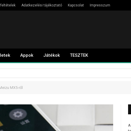
feltételek
Adatkezelési tájékoztató
Kapcsolat
Impresszum
letek
Appok
Játékok
TESZTEK
 Meizu MX5-ről
A
t