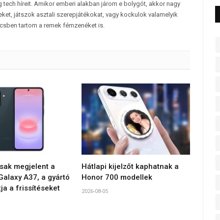
 tech híreit. Amikor emberi alakban járom e bolygót, akkor nagy
et, játszok asztali szerepjátékokat, vagy kockulok valamelyik
csben tartom a remek fémzenéket is.
sak megjelent a
Hátlapi kijelzőt kaphatnak a
alaxy A37, a gyártó
Honor 700 modellek
tja a frissítéseket
2026-08-05