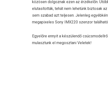
közösen dolgoznak ezen az érzékelőn. Utób
elutasították, tehát nem lehetünk biztosak a
sem szabad azt teljesen. Jelenleg egyébkén
megapixeles Sony IMX220 szenzor található
Egyelőre ennyit a készülendő csúcsmodellről
mulasztunk el megosztani Veletek!