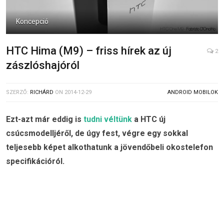
Koncepció
HTC Hima (M9) – friss hírek az új
2
zászlóshajóról
SZERZŐ:
RICHÁRD
ON
2014-12-29
ANDROID MOBILOK
Ezt-azt már eddig is
tudni véltünk
a HTC új
csúcsmodelljéről, de úgy fest, végre egy sokkal
teljesebb képet alkothatunk a jövendőbeli okostelefon
specifikációról.