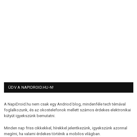
ÜDV A NAPIDROID.HU-N!
A NapiDroid.hu nem csak egy Andriod blog, mindenféle tech témával
foglalkozunk, és az okostelefonok mellett számos érdekes elektronikai
kütyüt igyekszünk bemutatni.
Minden nap friss cikkekkel, hírekkel jelentkezünk, igyekszünk azonnal
megírni, ha valami érdekes történik a mobilos világban.