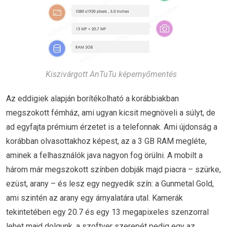
Kiszivárgott AnTuTu képernyőmentés
Az eddigiek alapján borítékolható a korábbiakban
megszokott fémház, ami ugyan kicsit megnöveli a súlyt, de
ad egyfajta prémium érzetet is a telefonnak. Ami újdonság a
korábban olvasottakhoz képest, az a 3 GB RAM megléte,
aminek a felhasználók java nagyon fog örülni. A mobilt a
három már megszokott színben dobják majd piacra – szürke,
ezüst, arany – és lesz egy negyedik szín: a Gunmetal Gold,
ami szintén az arany egy árnyalatára utal. Kamerák
tekintetében egy 20.7 és egy 13 megapixeles szenzorral
lehet majd dolgunk, a szoftver szerepét pedig egy az