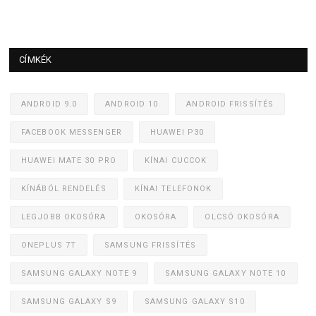
CÍMKÉK
ANDROID 9.0
ANDROID 10
ANDROID FRISSÍTÉS
FACEBOOK MESSENGER
HUAWEI P30
HUAWEI MATE 30 PRO
KÍNAI CUCCOK
KÍNÁBÓL RENDELÉS
KÍNAI TELEFONOK
LEGJOBB OKOSÓRA
OKOSÓRA
OLCSÓ OKOSÓRA
ONEPLUS 7T
SAMSUNG FRISSÍTÉS
SAMSUNG GALAXY NOTE 9
SAMSUNG GALAXY NOTE 10
SAMSUNG GALAXY S9
SAMSUNG GALAXY S10