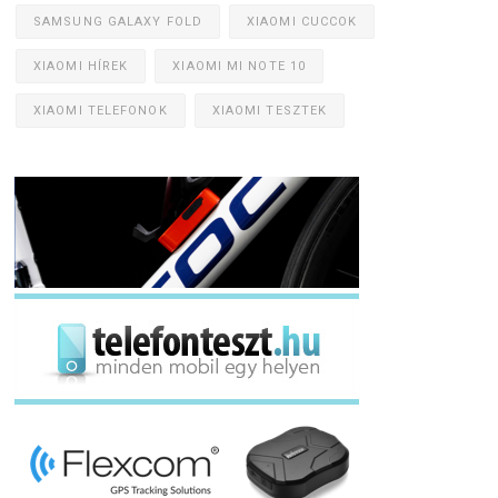
SAMSUNG GALAXY FOLD
XIAOMI CUCCOK
XIAOMI HÍREK
XIAOMI MI NOTE 10
XIAOMI TELEFONOK
XIAOMI TESZTEK