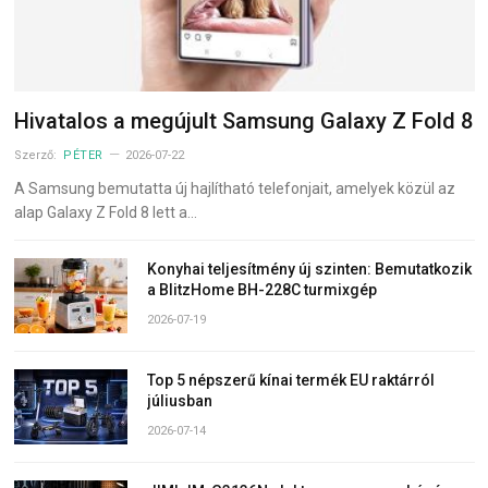
Hivatalos a megújult Samsung Galaxy Z Fold 8
Szerző:
PÉTER
2026-07-22
A Samsung bemutatta új hajlítható telefonjait, amelyek közül az
alap Galaxy Z Fold 8 lett a…
Konyhai teljesítmény új szinten: Bemutatkozik
a BlitzHome BH-228C turmixgép
2026-07-19
Top 5 népszerű kínai termék EU raktárról
júliusban
2026-07-14