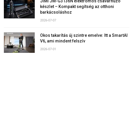
JIMI JM-G3136N elektromos csavarhúzó
készlet – Kompakt segítség az otthoni
barkácsoláshoz
2026-07-07
Okos takarítás új szintre emelve: Itt a SmartAI
V6, ami mindent felszív
2026-07-01