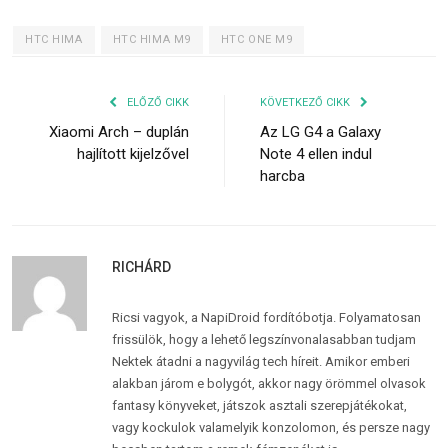
HTC HIMA
HTC HIMA M9
HTC ONE M9
ELŐZŐ CIKK
KÖVETKEZŐ CIKK
Xiaomi Arch – duplán
Az LG G4 a Galaxy
hajlított kijelzővel
Note 4 ellen indul
harcba
RICHÁRD
Ricsi vagyok, a NapiDroid fordítóbotja. Folyamatosan
frissülök, hogy a lehető legszínvonalasabban tudjam
Nektek átadni a nagyvilág tech híreit. Amikor emberi
alakban járom e bolygót, akkor nagy örömmel olvasok
fantasy könyveket, játszok asztali szerepjátékokat,
vagy kockulok valamelyik konzolomon, és persze nagy