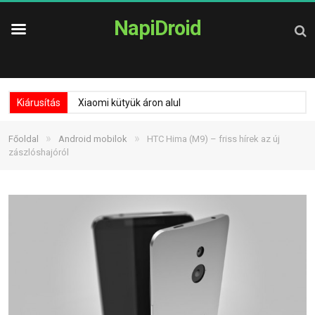
NapiDroid
Kiárusítás
Xiaomi kütyük áron alul
»
»
Főoldal
Android mobilok
HTC Hima (M9) – friss hírek az új
zászlóshajóról