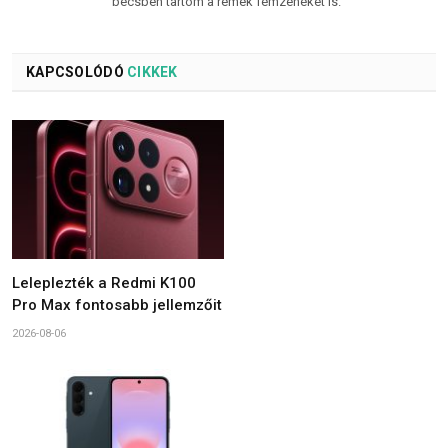
becsben tartom a remek fémzenéket is.
KAPCSOLÓDÓ
CIKKEK
Leleplezték a Redmi K100
Pro Max fontosabb jellemzőit
2026-08-06