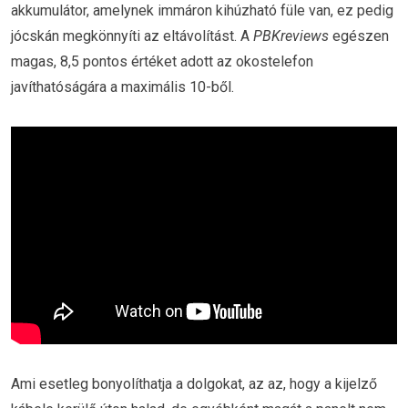
akkumulátor, amelynek immáron kihúzható füle van, ez pedig
jócskán megkönnyíti az eltávolítást. A
PBKreviews
egészen
magas, 8,5 pontos értéket adott az okostelefon
javíthatóságára a maximális 10-ből.
Ami esetleg bonyolíthatja a dolgokat, az az, hogy a kijelző