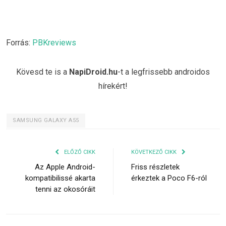
Forrás:
PBKreviews
Kövesd te is a
NapiDroid.hu
-t a legfrissebb androidos
hírekért!
SAMSUNG GALAXY A55
ELŐZŐ CIKK
KÖVETKEZŐ CIKK
Az Apple Android-
Friss részletek
kompatibilissé akarta
érkeztek a Poco F6-ról
tenni az okosóráit