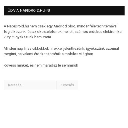
ÜDV A NAPIDROID.HU-N!
A NapiDroid.hu nem csak egy Andriod blog, mindenféle tech témával
foglalkozunk, és az okostelefonok mellett számos érdekes elektronikai
kütyüt igyekszünk bemutatni.
Minden nap friss cikkekkel, hírekkel jelentkezünk, igyekszünk azonnal
megírni, ha valami érdekes történik a mobilos világban.
Kövess minket, és nem maradsz le semmiről!