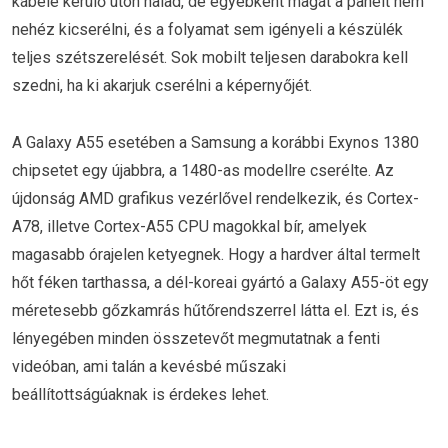
kábele kerülő úton halad, de egyébként magát a panelt nem
nehéz kicserélni, és a folyamat sem igényeli a készülék
teljes szétszerelését. Sok mobilt teljesen darabokra kell
szedni, ha ki akarjuk cserélni a képernyőjét.
A Galaxy A55 esetében a Samsung a korábbi Exynos 1380
chipsetet egy újabbra, a 1480-as modellre cserélte. Az
újdonság AMD grafikus vezérlővel rendelkezik, és Cortex-
A78, illetve Cortex-A55 CPU magokkal bír, amelyek
magasabb órajelen ketyegnek. Hogy a hardver által termelt
hőt féken tarthassa, a dél-koreai gyártó a Galaxy A55-öt egy
méretesebb gőzkamrás hűtőrendszerrel látta el. Ezt is, és
lényegében minden összetevőt megmutatnak a fenti
videóban, ami talán a kevésbé műszaki
beállítottságúaknak is érdekes lehet.