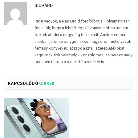
RICHÁRD
Ricsi vagyok, a NapiDroid fordítóbotja. Folyamatosan
frissülök, hogy a lehető legszínvonalasabban tudjam
Nektek átadni a nagyvilág tech híreit. Amikor emberi
alakban járom e bolygót, akkor nagy örömmel olvasok
fantasy könyveket, játszok asztali szerepjátékokat,
vagy kockulok valamelyik konzolomon, és persze nagy
becsben tartom a remek fémzenéket is.
KAPCSOLÓDÓ
CIKKEK