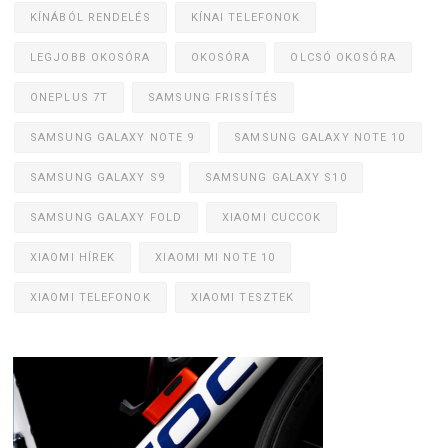
KÍNÁBÓL RENDELÉS
KÍNAI TELEFONOK
LEGJOBB OKOSÓRA
OKOSÓRA
OLCSÓ OKOSÓRA
ONEPLUS 7T
SAMSUNG FRISSÍTÉS
SAMSUNG GALAXY NOTE 9
SAMSUNG GALAXY NOTE 10
SAMSUNG GALAXY S9
SAMSUNG GALAXY S10
SAMSUNG GALAXY FOLD
XIAOMI CUCCOK
XIAOMI HÍREK
XIAOMI MI NOTE 10
XIAOMI TELEFONOK
XIAOMI TESZTEK