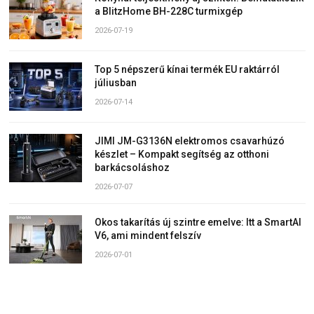
a BlitzHome BH-228C turmixgép
2026-07-19
Top 5 népszerű kínai termék EU raktárról
júliusban
2026-07-14
JIMI JM-G3136N elektromos csavarhúzó
készlet – Kompakt segítség az otthoni
barkácsoláshoz
2026-07-07
Okos takarítás új szintre emelve: Itt a SmartAI
V6, ami mindent felszív
2026-07-01