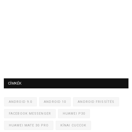
CÍMKÉK
ANDROID 9.0
ANDROID 10
ANDROID FRISSÍTÉS
FACEBOOK MESSENGER
HUAWEI P30
HUAWEI MATE 30 PRO
KÍNAI CUCCOK