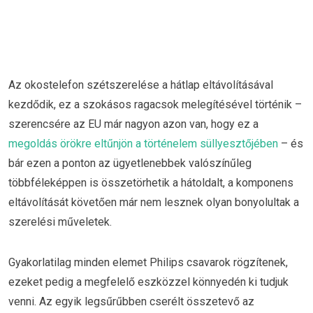
Az okostelefon szétszerelése a hátlap eltávolításával
kezdődik, ez a szokásos ragacsok melegítésével történik –
szerencsére az EU már nagyon azon van, hogy ez a
megoldás örökre eltűnjön a történelem süllyesztőjében
– és
bár ezen a ponton az ügyetlenebbek valószínűleg
többféleképpen is összetörhetik a hátoldalt, a komponens
eltávolítását követően már nem lesznek olyan bonyolultak a
szerelési műveletek.
Gyakorlatilag minden elemet Philips csavarok rögzítenek,
ezeket pedig a megfelelő eszközzel könnyedén ki tudjuk
venni. Az egyik legsűrűbben cserélt összetevő az