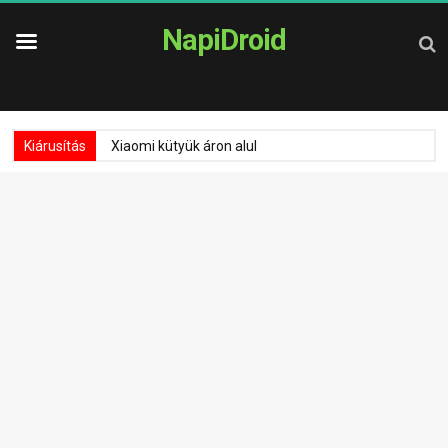
NapiDroid
Kiárusítás
Xiaomi kütyük áron alul