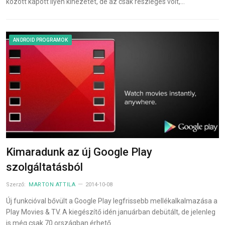
között kapott ilyen kinézetet, de az csak részleges volt,…
ANDROID PROGRAMOK
Kimaradunk az új Google Play
szolgáltatásból
Szerző:
MARTON ATTILA
2014-10-08
Új funkcióval bővült a Google Play legfrissebb mellékalkalmazása a
Play Movies & TV. A kiegészítő idén januárban debütált, de jelenleg
is még csak 70 országban érhető…