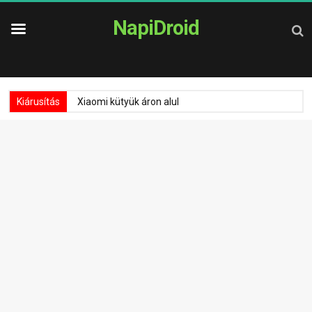
NapiDroid
Kiárusítás
Xiaomi kütyük áron alul