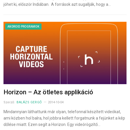
jöhet ki, először Indiában. A források azt sugallják, hogy a…
ANDROID PROGRAMOK
Horizon – Az ötletes applikáció
Szerző:
BALÁZS GERGŐ
2014-10-04
Mindannyian láthattunk már olyan, telefonnal készített videókat,
ami közben hol balra, hol jobbra kellett forgatnunk a fejünket a kép
dőlése miatt. Ezen segít a Horizon. Egy videórögzítő…