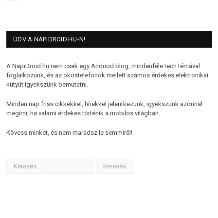
ÜDV A NAPIDROID.HU-N!
A NapiDroid.hu nem csak egy Andriod blog, mindenféle tech témával
foglalkozunk, és az okostelefonok mellett számos érdekes elektronikai
kütyüt igyekszünk bemutatni.
Minden nap friss cikkekkel, hírekkel jelentkezünk, igyekszünk azonnal
megírni, ha valami érdekes történik a mobilos világban.
Kövess minket, és nem maradsz le semmiről!