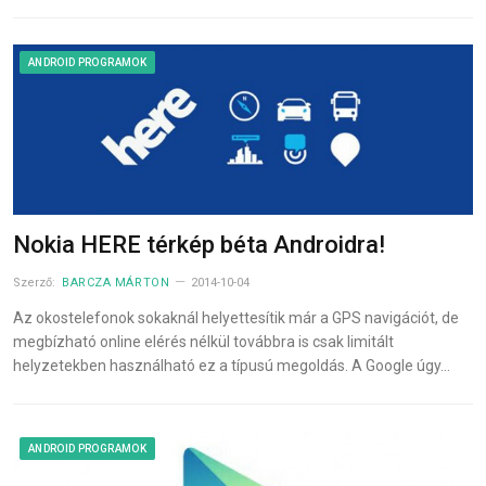
ANDROID PROGRAMOK
Nokia HERE térkép béta Androidra!
Szerző:
BARCZA MÁRTON
2014-10-04
Az okostelefonok sokaknál helyettesítik már a GPS navigációt, de
megbízható online elérés nélkül továbbra is csak limitált
helyzetekben használható ez a típusú megoldás. A Google úgy…
ANDROID PROGRAMOK