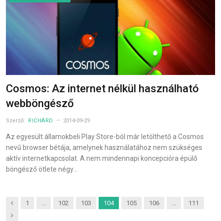
Cosmos: Az internet nélkül használható
webböngésző
Szerző:
RICHÁRD
2014-09-29
Az egyesült államokbeli Play Store-ból már letölthető a Cosmos
nevű browser bétája, amelynek használatához nem szükséges
aktív internetkapcsolat. A nem mindennapi koncepcióra épülő
böngésző ötlete négy…
Previous
1
…
102
103
104
105
106
…
111
Next