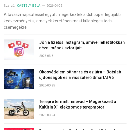
Szerző:
KASTÉLY BÉLA
2026-04-02
A tavaszi napsütéssel együtt megérkeztek a Gshopper legújabb
kedvezményei is, amelyek keretében most különleges tech-
csemegékre…
Jön a fizetős Instagram, amivel lehet titokban
nézni mások sztorijait
2026-03-31
Okosvédelem otthonra és az útra – Botslab
újdonságok és a visszatérő SmartAI V6
2026-03-25
Terepre termett fenevad – Megérkezett a
KuKirin X1 elektromos terepmotor
2026-03-24