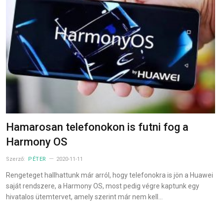
Hamarosan telefonokon is futni fog a
Harmony OS
Szerző:
PÉTER
2020-11-11
Rengeteget hallhattunk már arról, hogy telefonokra is jön a Huawei
saját rendszere, a Harmony OS, most pedig végre kaptunk egy
hivatalos ütemtervet, amely szerint már nem kell…