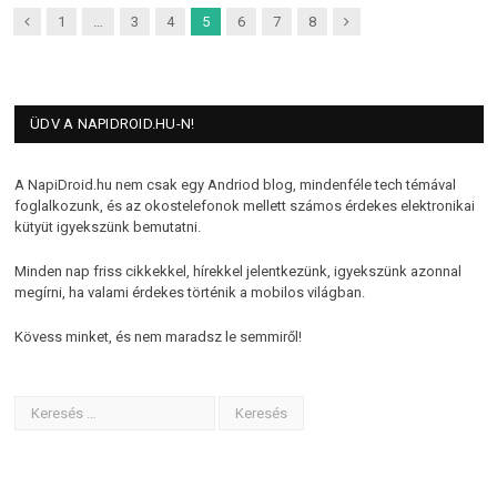
Previous
Next
1
…
3
4
5
6
7
8
ÜDV A NAPIDROID.HU-N!
A NapiDroid.hu nem csak egy Andriod blog, mindenféle tech témával
foglalkozunk, és az okostelefonok mellett számos érdekes elektronikai
kütyüt igyekszünk bemutatni.
Minden nap friss cikkekkel, hírekkel jelentkezünk, igyekszünk azonnal
megírni, ha valami érdekes történik a mobilos világban.
Kövess minket, és nem maradsz le semmiről!