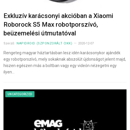
Exkluzív karácsonyi akcióban a Xiaomi
Roborock S5 Max robotporszívó,
beüzemelési útmutatóval
Szerző:
NAPIDROID (SZPONZORÁLT CIKK)
2020-12-07
Rengeteg magyar háztartásban lesz idén karácsonykor ajándék
egy robotporszívó, mely sokaknak abszolút újdonságot jelent majd,
hiszen egészen más a boltban vagy egy videón nézegetni egy
ilyen…
UNCATEGORIZED