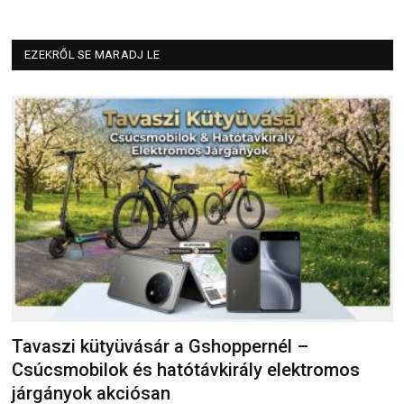
EZEKRŐL SE MARADJ LE
Tavaszi kütyüvásár a Gshoppernél –
Csúcsmobilok és hatótávkirály elektromos
járgányok akciósan