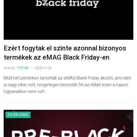
Ezért fogytak el szinte azonnal bizonyos
termékek az eMAG Black Friday-en
Szerző:
PÉTER
2020-11-23
Múlt hét pénteken tartották az eMAG Black Friday akcióit, ami idén
is nagy siker volt, rengetegen keresték fel az oldalt ezen a napon.
Ugyanakkor nem volt…
EGYÉB HÍREK