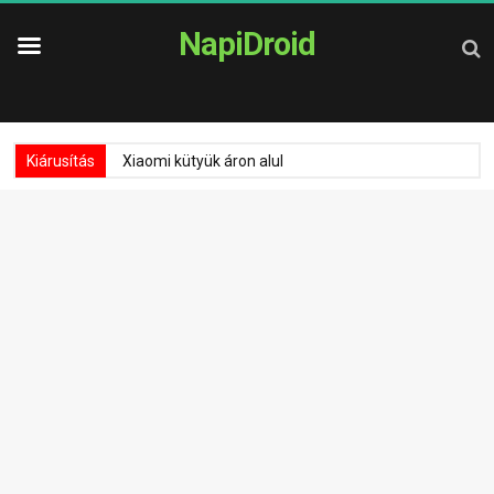
NapiDroid
Kiárusítás
Xiaomi kütyük áron alul