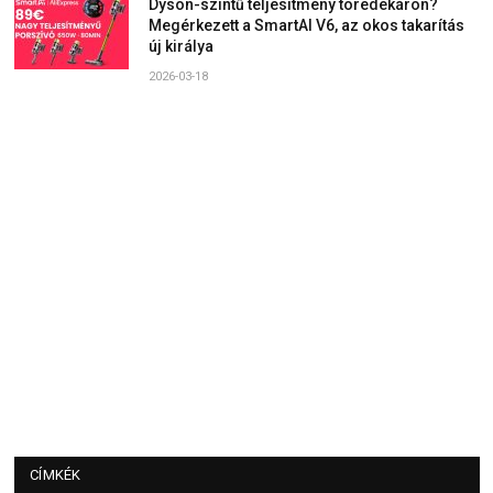
Dyson-szintű teljesítmény töredékáron?
Megérkezett a SmartAI V6, az okos takarítás
új királya
2026-03-18
CÍMKÉK