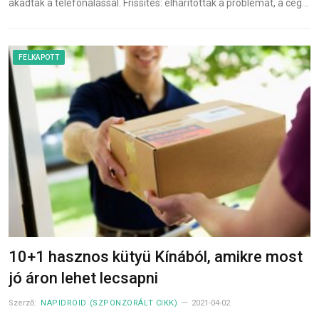
akadtak a telefonálással. Frissítés: elhárították a problémát, a cég…
FELKAPOTT
10+1 hasznos kütyü Kínából, amikre most
jó áron lehet lecsapni
Szerző:
NAPIDROID (SZPONZORÁLT CIKK)
2021-04-02